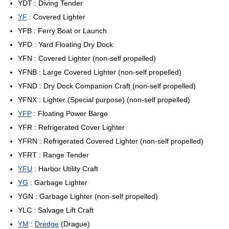
YDT : Diving Tender
YF
: Covered Lighter
YFB : Ferry Boat or Launch
YFD : Yard Floating Dry Dock
YFN : Covered Lighter (non-self propelled)
YFNB : Large Covered Lighter (non-self propelled)
YFND : Dry Dock Companion Craft (non-self propelled)
YFNX : Lighter (Special purpose) (non-self propelled)
YFP
: Floating Power Barge
YFR : Refrigerated Cover Lighter
YFRN : Refrigerated Covered Lighter (non-self propelled)
YFRT : Range Tender
YFU
: Harbor Utility Craft
YG
: Garbage Lighter
YGN : Garbage Lighter (non-self propelled)
YLC : Salvage Lift Craft
YM
:
Dredge
(Drague)