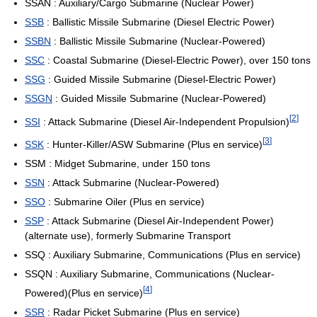
SSAN : Auxiliary/Cargo Submarine (Nuclear Power)
SSB
: Ballistic Missile Submarine (Diesel Electric Power)
SSBN
: Ballistic Missile Submarine (Nuclear-Powered)
SSC
: Coastal Submarine (Diesel-Electric Power), over 150 tons
SSG
: Guided Missile Submarine (Diesel-Electric Power)
SSGN
: Guided Missile Submarine (Nuclear-Powered)
[
2
]
SSI
: Attack Submarine (Diesel Air-Independent Propulsion)
[
3
]
SSK
: Hunter-Killer/ASW Submarine (Plus en service)
SSM : Midget Submarine, under 150 tons
SSN
: Attack Submarine (Nuclear-Powered)
SSO
: Submarine Oiler (Plus en service)
SSP
: Attack Submarine (Diesel Air-Independent Power)
(alternate use), formerly Submarine Transport
SSQ : Auxiliary Submarine, Communications (Plus en service)
SSQN : Auxiliary Submarine, Communications (Nuclear-
[
4
]
Powered)(Plus en service)
SSR
: Radar Picket Submarine (Plus en service)