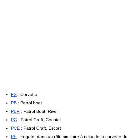
FS
: Corvette
PB
: Patrol boat
PBR
: Patrol Boat, River
PC
: Patrol Craft, Coastal
PCE
: Patrol Craft, Escort
PF
: Frigate, dans un rôle similaire à celui de la corvette du