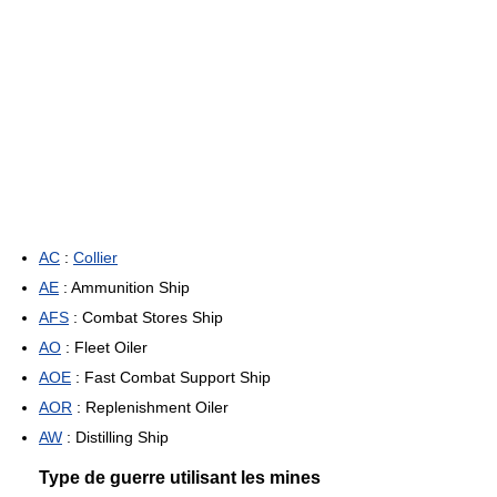
AC
:
Collier
AE
: Ammunition Ship
AFS
: Combat Stores Ship
AO
: Fleet Oiler
AOE
: Fast Combat Support Ship
AOR
: Replenishment Oiler
AW
: Distilling Ship
Type de guerre utilisant les mines