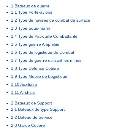
1
Bateaux de guerre
1.1
Type Porte-avions
1.2
Type de navires de combat de surface
1.3
Type Sous-marin
1.4
Type de Patrouille Combattante
1.5
Type guerre Amphibie
1.6
Type de logistique de Combat
1.7
Type de guerre utilisant les mines
1.8
Type Défense Côtière
1.9
Type Mobile de Logistique
1.10
Auxiliaire
1.11
Airships
2
Bateaux de Support
2.1
Bateaux de type Support
2.2
Bateau de Service
2.3
Garde Côtière