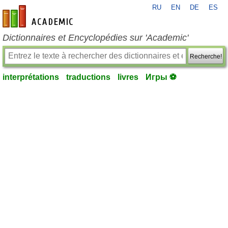
RU
EN
DE
ES
fr-academic.com
Dictionnaires et Encyclopédies sur 'Academic'
Recherche!
interprétations
traductions
livres
Игры ⚽