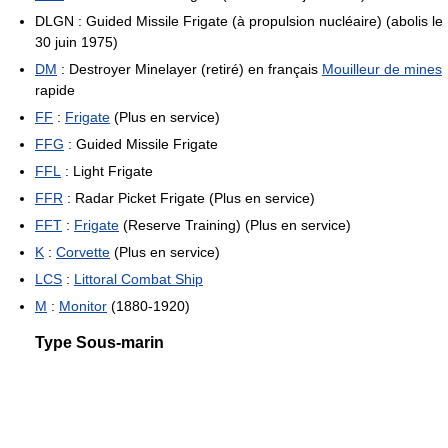
DLGN : Guided Missile Frigate (à propulsion nucléaire) (abolis le
30 juin 1975)
DM
: Destroyer Minelayer (retiré) en français
Mouilleur de mines
rapide
FF
:
Frigate
(Plus en service)
FFG
: Guided Missile Frigate
FFL
: Light Frigate
FFR
: Radar Picket Frigate (Plus en service)
FFT
:
Frigate
(Reserve Training) (Plus en service)
K
:
Corvette
(Plus en service)
LCS
:
Littoral Combat Ship
M
:
Monitor
(1880-1920)
Type Sous-marin