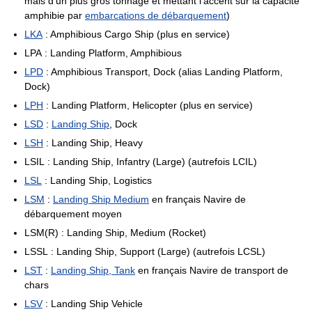
mais d'un plus gros tonnage et mettant l'accent sur la capacité
amphibie par
embarcations de débarquement
)
LKA
: Amphibious Cargo Ship (plus en service)
LPA : Landing Platform, Amphibious
LPD
: Amphibious Transport, Dock (alias Landing Platform,
Dock)
LPH
: Landing Platform, Helicopter (plus en service)
LSD
:
Landing Ship
, Dock
LSH
: Landing Ship, Heavy
LSIL : Landing Ship, Infantry (Large) (autrefois LCIL)
LSL
: Landing Ship, Logistics
LSM
:
Landing Ship Medium
en français Navire de
débarquement moyen
LSM(R) : Landing Ship, Medium (Rocket)
LSSL : Landing Ship, Support (Large) (autrefois LCSL)
LST
:
Landing Ship, Tank
en français Navire de transport de
chars
LSV
: Landing Ship Vehicle