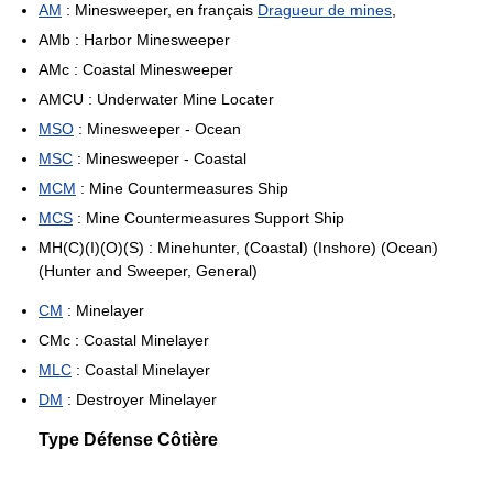
AM
: Minesweeper, en français
Dragueur de mines
,
AMb : Harbor Minesweeper
AMc : Coastal Minesweeper
AMCU : Underwater Mine Locater
MSO
: Minesweeper - Ocean
MSC
: Minesweeper - Coastal
MCM
: Mine Countermeasures Ship
MCS
: Mine Countermeasures Support Ship
MH(C)(I)(O)(S) : Minehunter, (Coastal) (Inshore) (Ocean)
(Hunter and Sweeper, General)
CM
: Minelayer
CMc : Coastal Minelayer
MLC
: Coastal Minelayer
DM
: Destroyer Minelayer
Type Défense Côtière