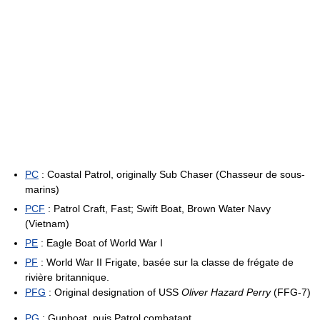
PC
: Coastal Patrol, originally Sub Chaser (Chasseur de sous-
marins)
PCF
: Patrol Craft, Fast; Swift Boat, Brown Water Navy
(Vietnam)
PE
: Eagle Boat of World War I
PF
: World War II Frigate, basée sur la classe de frégate de
rivière britannique.
PFG
: Original designation of USS
Oliver Hazard Perry
(FFG-7)
PG
: Gunboat, puis Patrol combatant