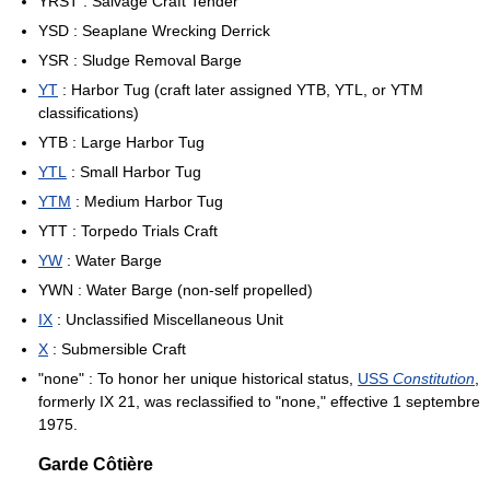
YRST : Salvage Craft Tender
YSD : Seaplane Wrecking Derrick
YSR : Sludge Removal Barge
YT
: Harbor Tug (craft later assigned YTB, YTL, or YTM
classifications)
YTB : Large Harbor Tug
YTL
: Small Harbor Tug
YTM
: Medium Harbor Tug
YTT : Torpedo Trials Craft
YW
: Water Barge
YWN : Water Barge (non-self propelled)
IX
: Unclassified Miscellaneous Unit
X
: Submersible Craft
"none" : To honor her unique historical status,
USS
Constitution
,
formerly IX 21, was reclassified to "none," effective 1 septembre
1975.
Garde Côtière