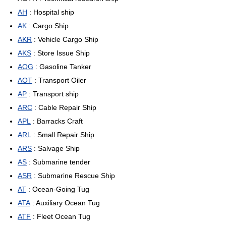
AH
: Hospital ship
AK
: Cargo Ship
AKR
: Vehicle Cargo Ship
AKS
: Store Issue Ship
AOG
: Gasoline Tanker
AOT
: Transport Oiler
AP
: Transport ship
ARC
: Cable Repair Ship
APL
: Barracks Craft
ARL
: Small Repair Ship
ARS
: Salvage Ship
AS
: Submarine tender
ASR
: Submarine Rescue Ship
AT
: Ocean-Going Tug
ATA
: Auxiliary Ocean Tug
ATF
: Fleet Ocean Tug