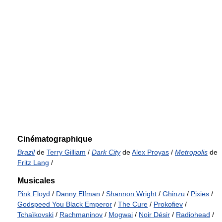
Cinématographique
Brazil
de
Terry Gilliam
/
Dark City
de
Alex Proyas
/
Metropolis
de
Fritz Lang
/
Musicales
Pink Floyd
/
Danny Elfman
/
Shannon Wright
/
Ghinzu
/
Pixies
/
Godspeed You Black Emperor
/
The Cure
/
Prokofiev
/
Tchaïkovski
/
Rachmaninov
/
Mogwai
/
Noir Désir
/
Radiohead
/