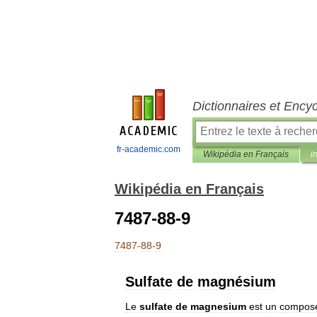
Dictionnaires et Ency
fr-academic.com
Wikipédia en Français
i
Wikipédia en Français
7487-88-9
7487
-
88
-
9
Sulfate
de
magnésium
Le
sulfate
de
magnesium
est
un
compos