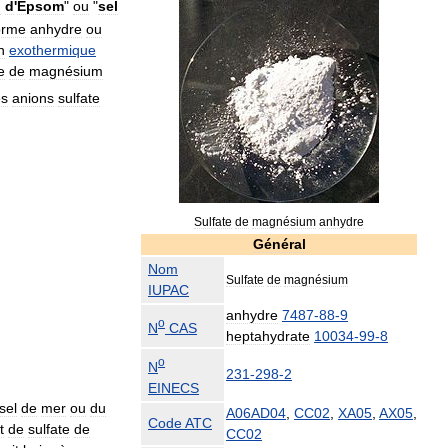
l
d
'
Epsom
"
ou
"
sel
orme
anhydre
ou
n
exothermique
e
de
magnésium
es
anions
sulfate
Sulfate
de
magnésium
anhydre
Général
Nom
Sulfate
de
magnésium
IUPAC
anhydre
7487
-
88
-
9
o
N
CAS
heptahydrate
10034
-
99
-
8
o
N
231
-
298
-
2
EINECS
sel
de
mer
ou
du
A06
AD04
,
CC02
,
XA05
,
AX05
,
Code
ATC
t
de
sulfate
de
CC02