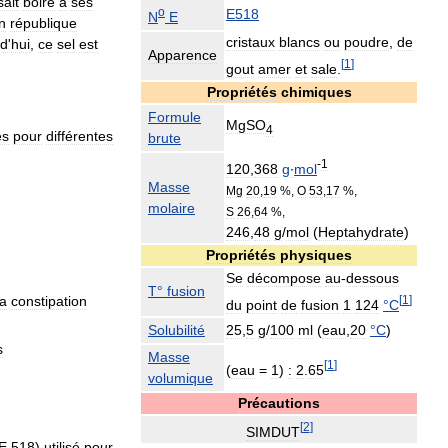
sait
boire
à
ses
o
E518
N
E
n
république
cristaux
blancs
ou
poudre
,
de
rd
'
hui
,
ce
sel
est
Apparence
[
1
]
gout
amer
et
sale
.
Propriétés
chimiques
Formule
MgSO
4
es
pour
différentes
brute
-
1
120
,
368
g
∙
mol
Masse
Mg
20
,
19
%,
O
53
,
17
%,
molaire
S
26
,
64
%,
246
,
48
g
/
mol
(
Heptahydrate
)
Propriétés
physiques
Se
décompose
au
-
dessous
T
°
fusion
la
constipation
[
1
]
du
point
de
fusion
1
124
°
C
Solubilité
25
,
5
g
/
100
ml
(
eau
,
20
°
C
)
s
Masse
[
1
]
(
eau
=
1
)
:
2
.
65
volumique
Précautions
[
2
]
SIMDUT
E
518
)
utilisé
pour