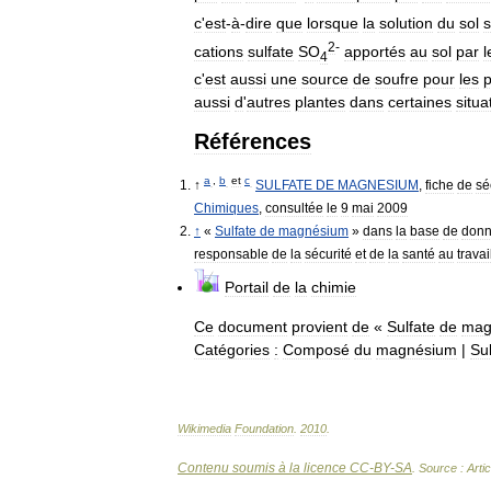
c
'
est
-
à
-
dire
que
lorsque
la
solution
du
sol
s
2
-
cations
sulfate
SO
apportés
au
sol
par
l
4
c
'
est
aussi
une
source
de
soufre
pour
les
p
aussi
d
'
autres
plantes
dans
certaines
situa
Références
a
,
b
et
c
↑
SULFATE
DE
MAGNESIUM
,
fiche
de
sé
Chimiques
,
consultée
le
9
mai
2009
↑
«
Sulfate
de
magnésium
»
dans
la
base
de
don
responsable
de
la
sécurité
et
de
la
santé
au
travai
Portail
de
la
chimie
Ce
document
provient
de
«
Sulfate
de
mag
Catégories
:
Composé
du
magnésium
|
Sul
Wikimedia
Foundation
.
2010
.
Contenu soumis à la licence CC-BY-SA
. Source : Arti