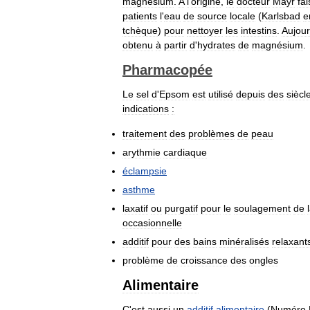
magnésium
.
A
l
'
origine
,
le
docteur
Mayr
fai
patients
l
'
eau
de
source
locale
(
Karlsbad
e
tchèque
)
pour
nettoyer
les
intestins
.
Aujou
obtenu
à
partir
d
'
hydrates
de
magnésium
.
Pharmacopée
Le
sel
d
'
Epsom
est
utilisé
depuis
des
siècl
indications
:
traitement
des
problèmes
de
peau
arythmie
cardiaque
éclampsie
asthme
laxatif
ou
purgatif
pour
le
soulagement
de
occasionnelle
additif
pour
des
bains
minéralisés
relaxant
problème
de
croissance
des
ongles
Alimentaire
C
'
est
aussi
un
additif
alimentaire
(
Numéro