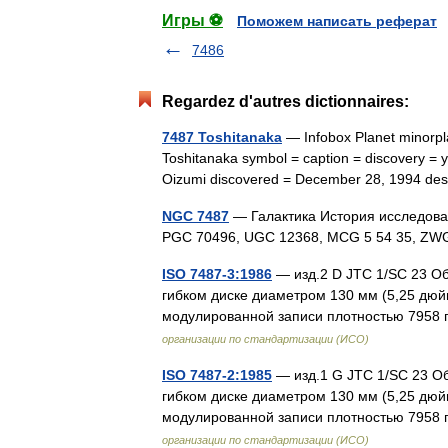
Игры ⚽
Поможем написать реферат
7486
Regardez d'autres dictionnaires:
7487 Toshitanaka
— Infobox Planet minorpl
Toshitanaka symbol = caption = discovery = ye
Oizumi discovered = December 28, 1994 d
NGC 7487
— Галактика История исследова
PGC 70496, UGC 12368, MCG 5 54 35, Z
ISO 7487-3:1986
— изд.2 D JTC 1/SC 23 О
гибком диске диаметром 130 мм (5,25 дюй
модулированной записи плотностью 7958
организации по стандартизации (ИСО)
ISO 7487-2:1985
— изд.1 G JTC 1/SC 23 О
гибком диске диаметром 130 мм (5,25 дюй
модулированной записи плотностью 7958
организации по стандартизации (ИСО)