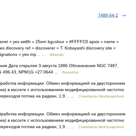
7488-54-2
anet = yes width = 25em bgcolour = #FFFFC0 apsis = name =
s discovery ref = discoverer = T. Kobayashi discovery site =
esignations = yes mp… …
Wikipedia
ния Дата открытия 3 августа 1886 Обозначения NGC 7487,
WG 496.43, NPM1G +27.0644 …
Википедия
бработка информации. Обмен информацией на двустороннем
ма) в кассете с использованием модифицированной частотно
 переходов потока на радиан, 1,9… …
Стандарты Международной
бработка информации. Обмен информацией на двустороннем
ма) в кассете с использованием модифицированной частотно
 переходов потока на радиан, 1,9… …
Стандарты Международной