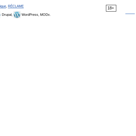
ique
,
RÉCLAME
18+
Drupal,
WordPress, MODx.