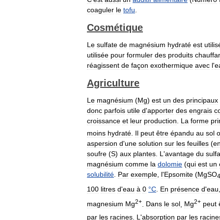
coaguler
le
tofu
.
Cosmétique
Le
sulfate
de
magnésium
hydraté
est
utilis
utilisée
pour
formuler
des
produits
chauffan
réagissent
de
façon
exothermique
avec
l
'
e
Agriculture
Le
magnésium
(
Mg
)
est
un
des
principaux
donc
parfois
utile
d
'
apporter
des
engrais
c
croissance
et
leur
production
.
La
forme
pri
moins
hydraté
.
Il
peut
être
épandu
au
sol
aspersion
d
'
une
solution
sur
les
feuilles
(
en
soufre
(
S
)
aux
plantes
.
L
'
avantage
du
sulf
magnésium
comme
la
dolomie
(
qui
est
un
solubilité
.
Par
exemple
,
l
'
Epsomite
(
MgSO
100
litres
d
'
eau
à
0
°
C
.
En
présence
d
'
eau
2
+
2
+
magnesium
Mg
.
Dans
le
sol
,
Mg
peut
par
les
racines
.
L
'
absorption
par
les
racine