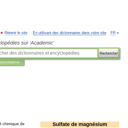
Retenir le site
En utilisant des dictionnaires dans votre site
FR
clopédies sur 'Academic'
Recherche!
nterprétations
é
chimique
de
Sulfate
de
magnésium