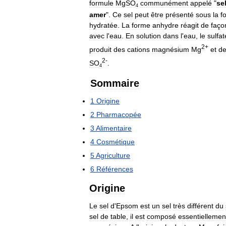
formule
MgSO
communément
appelé
"
se
4
amer
".
Ce
sel
peut
être
présenté
sous
la
f
hydratée
.
La
forme
anhydre
réagit
de
faço
avec
l
'
eau
.
En
solution
dans
l
'
eau
,
le
sulfat
2
+
produit
des
cations
magnésium
Mg
et
d
2
-
SO
.
4
Sommaire
1
Origine
2
Pharmacopée
3
Alimentaire
4
Cosmétique
5
Agriculture
6
Références
Origine
Le
sel
d
'
Epsom
est
un
sel
très
différent
du
sel
de
table
,
il
est
composé
essentiellemen