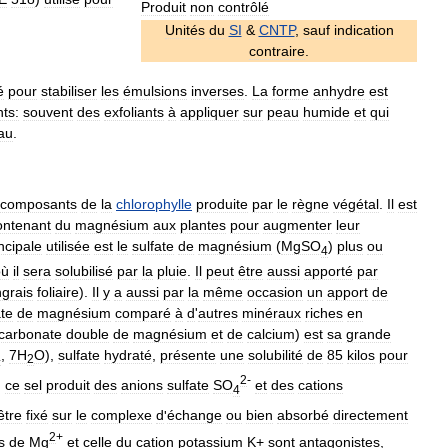
Produit
non
contrôlé
Unités
du
SI
&
CNTP
,
sauf
indication
contraire
.
é
pour
stabiliser
les
émulsions
inverses
.
La
forme
anhydre
est
ts:
souvent
des
exfoliants
à
appliquer
sur
peau
humide
et
qui
au
.
composants
de
la
chlorophylle
produite
par
le
règne
végétal
.
Il
est
ontenant
du
magnésium
aux
plantes
pour
augmenter
leur
ncipale
utilisée
est
le
sulfate
de
magnésium
(
MgSO
)
plus
ou
4
où
il
sera
solubilisé
par
la
pluie
.
Il
peut
être
aussi
apporté
par
grais
foliaire
).
Il
y
a
aussi
par
la
même
occasion
un
apport
de
ate
de
magnésium
comparé
à
d
'
autres
minéraux
riches
en
carbonate
double
de
magnésium
et
de
calcium
)
est
sa
grande
,
7H
O
),
sulfate
hydraté
,
présente
une
solubilité
de
85
kilos
pour
4
2
2
-
,
ce
sel
produit
des
anions
sulfate
SO
et
des
cations
4
être
fixé
sur
le
complexe
d
'
échange
ou
bien
absorbé
directement
2
+
s
de
Mg
et
celle
du
cation
potassium
K
+
sont
antagonistes
,