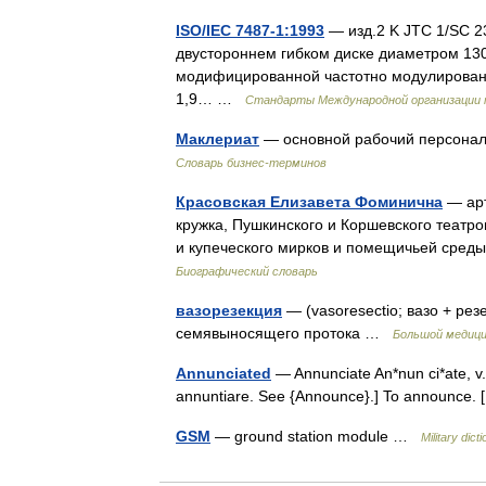
ISO/IEC 7487-1:1993
— изд.2 K JTC 1/SC 
двустороннем гибком диске диаметром 130
модифицированной частотно модулированн
1,9… …
Стандарты Международной организации 
Маклериат
— основной рабочий персонал
Словарь бизнес-терминов
Красовская Елизавета Фоминична
— арт
кружка, Пушкинского и Коршевского театро
и купеческого мирков и помещичьей среды.
Биографический словарь
вазорезекция
— (vasoresectio; вазо + ре
семявыносящего протока …
Большой медици
Annunciated
— Annunciate An*nun ci*ate, v. t
annuntiare. See {Announce}.] To announce
GSM
— ground station module …
Military dict