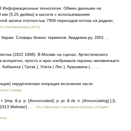
23 Информационные технологии. Обмен данными на
 мм (5,25 дюйма) в кассете с использованием
ой записи плотностью 7958 переходов потока на радиан,
по стандартизации (ИСО)
 биржи. Словарь бизнес терминов. Академик.ру. 2001 …
истка (1822 1898). В Москве на сценах: Артистического
в колоритно, просто и ярко изображала героинь чиновничьего
 Кабаниха ( Гроза ), Улита ( Лес ), Кукушкина (… …
зекция) хирургическая операция иссечения части
нский словарь
. [imp. & p. p. {Annunciated}; p. pr. & vb. n. {Annunciating}.] [L.
. [1913 Webster] …
The Collaborative International Dictionary of English
ionary