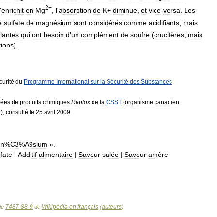
2
+
'
enrichit
en
Mg
,
l
'
absorption
de
K
+
diminue
,
et
vice
-
versa
.
Les
e
sulfate
de
magnésium
sont
considérés
comme
acidifiants
,
mais
lantes
qui
ont
besoin
d
'
un
complément
de
soufre
(
crucifères
,
mais
tions
).
curité
du
Programme
International
sur
la
Sécurité
des
Substances
nées
de
produits
chimiques
Reptox
de
la
CSST
(
organisme
canadien
l
),
consulté
le
25
avril
2009
n
%
C3
%
A9sium
».
fate
|
Additif
alimentaire
|
Saveur
salée
|
Saveur
amère
7487-88-9
Wikipédia en français
auteurs
cle
de
(
)