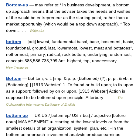
Bottom-up
— may refer to:* In business development, a bottom
up approach means that the adviser takes the needs and wishes
of the would be entrepreneur as the starting point, rather than a
market opportunity (which would be a top down approach). * Top
down… …
Wikipedia
bottom
— [adj] lowest; fundamental basal, base, basement, basic,
foundational, ground, last, lowermost, lowest, meat and potatoes*,
nethermost, primary, radical, rock bottom, underlying, undermost;
concepts 585,586,735,799 Ant. highest, top, unnecessary… …
New thesaurus
Bottom
— Bot tom, v. t. [imp. & p. p. {Bottomed} (?); p. pr. & vb. n.
{Bottoming}.] [1913 Webster] 1. To found or build upon; to fix upon
as a support; followed by on or upon. [1913 Webster] Action is
supposed to be bottomed upon principle. Atterbury.… …
The
Collaborative International Dictionary of English
bottom-up
— UK US /ˌbɒtəmˈʌp/ US /ˈbɑːṱ / adjective [before
noun] MANAGEMENT ► starting at the lowest levels or from the
smallest details of an organization, system, plan, etc.: »In the
bottom up approach, investment analysts produce earnings