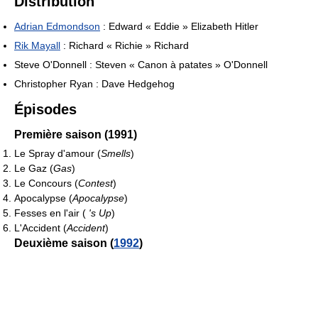
Distribution
Adrian Edmondson
: Edward « Eddie » Elizabeth Hitler
Rik Mayall
: Richard « Richie » Richard
Steve O'Donnell : Steven « Canon à patates » O'Donnell
Christopher Ryan : Dave Hedgehog
Épisodes
Première saison (1991)
Le Spray d'amour (
Smells
)
Le Gaz (
Gas
)
Le Concours (
Contest
)
Apocalypse (
Apocalypse
)
Fesses en l'air (
's Up
)
L'Accident (
Accident
)
Deuxième saison (
1992
)