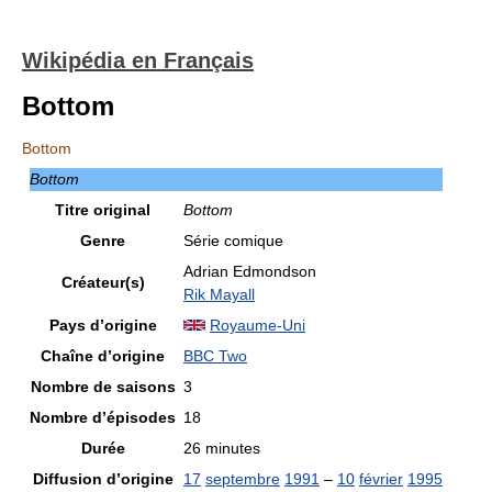
Wikipédia en Français
Bottom
Bottom
Bottom
Titre original
Bottom
Genre
Série comique
Adrian Edmondson
Créateur(s)
Rik Mayall
Pays d’origine
Royaume-Uni
Chaîne d’origine
BBC Two
Nombre de saisons
3
Nombre d’épisodes
18
Durée
26 minutes
Diffusion d’origine
17
septembre
1991
–
10
février
1995