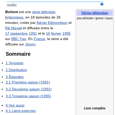
modifier
Bottom
est une
série télévisée
Séries télévisées
britannique
, en 18 épisodes de 26
par période / genre / pays
minutes, créée par
Adrian Edmondson
et
Rik Mayall
et diffusée entre le
17
septembre
1991
et le
10
février
1995
sur
BBC Two
. En
France
, la série a été
diffusée sur
Jimmy
.
Sommaire
1
Synopsis
2
Distribution
3
Épisodes
3.1
Première saison (1991)
3.2
Deuxième saison (1992)
3.3
Troisième saison (1995)
4
Voir aussi
Liste complète
4.1
Liens externes