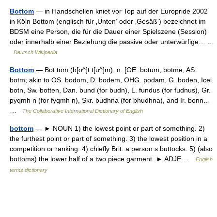
Bottom
— in Handschellen kniet vor Top auf der Europride 2002
in Köln Bottom (englisch für ‚Unten‘ oder ‚Gesäß‘) bezeichnet im
BDSM eine Person, die für die Dauer einer Spielszene (Session)
oder innerhalb einer Beziehung die passive oder unterwürfige… …
Deutsch Wikipedia
Bottom
— Bot tom (b[o^]t t[u^]m), n. [OE. botum, botme, AS.
botm; akin to OS. bodom, D. bodem, OHG. podam, G. boden, Icel.
botn, Sw. botten, Dan. bund (for budn), L. fundus (for fudnus), Gr.
pyqmh n (for fyqmh n), Skr. budhna (for bhudhna), and Ir. bonn…
…
The Collaborative International Dictionary of English
bottom
— ► NOUN 1) the lowest point or part of something. 2)
the furthest point or part of something. 3) the lowest position in a
competition or ranking. 4) chiefly Brit. a person s buttocks. 5) (also
bottoms) the lower half of a two piece garment. ► ADJE …
English
terms dictionary