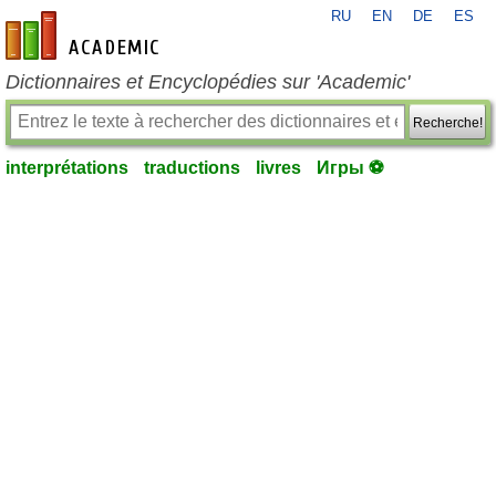
RU
EN
DE
ES
fr-academic.com
Dictionnaires et Encyclopédies sur 'Academic'
Recherche!
interprétations
traductions
livres
Игры ⚽