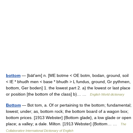
bottom
— [bät′əm] n. [ME botme < OE botm, bodan, ground, soil
< IE * bhudh men < base * bhudh > L fundus, ground, Gr pythmen,
bottom, Ger boden] 1. the lowest part 2. a) the lowest or last place
or position [the bottom of the class] b)… …
English World dictionary
Bottom
— Bot tom, a. Of or pertaining to the bottom; fundamental;
lowest; under; as, bottom rock; the bottom board of a wagon box;
bottom prices. [1913 Webster] {Bottom glade}, a low glade or open
place; a valley; a dale. Milton. [1913 Webster] {Bottom… …
The
Collaborative International Dictionary of English