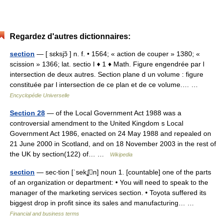
Regardez d'autres dictionnaires:
section
— [ sɛksjɔ̃ ] n. f. • 1564; « action de couper » 1380; «
scission » 1366; lat. sectio I ♦ 1 ♦ Math. Figure engendrée par l
intersection de deux autres. Section plane d un volume : figure
constituée par l intersection de ce plan et de ce volume.… …
Encyclopédie Universelle
Section 28
— of the Local Government Act 1988 was a
controversial amendment to the United Kingdom s Local
Government Act 1986, enacted on 24 May 1988 and repealed on
21 June 2000 in Scotland, and on 18 November 2003 in the rest of
the UK by section(122) of… …
Wikipedia
section
— sec‧tion [ˈsekʆn] noun 1. [countable] one of the parts
of an organization or department: • You will need to speak to the
manager of the marketing services section. • Toyota suffered its
biggest drop in profit since its sales and manufacturing… …
Financial and business terms