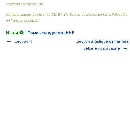
Wikimedia Foundation
.
2010
.
Contenu soumis à la licence CC-BY-SA
Section Z
Wikipédia
. Source : Article
de
en français
auteurs
(
)
Игры ⚽
Поможем сделать НИР
Section R
Section artistique de l'armée
belge en campagne