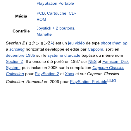
PlayStation Portable
PCB
,
Cartouche
,
CD-
Média
ROM
Joystick + 2 boutons
,
Contrôle
Manette
Section Z
(
セクションZ
)
est un
jeu vidéo
de type
shoot them up
?
à
scrolling
horizontal développé et édité par
Capcom
, sorti en
décembre
1985
sur le
système d'arcade
baptisé du même nom
Section Z
. Il a ensuite été porté en 1987 sur
NES
et
Famicom Disk
System
, puis inclus en 2005 sur la compilation
Capcom Classics
Collection
pour
PlayStation 2
et
Xbox
et sur
Capcom Classics
[
1
]
,
[
2
]
Collection: Remixed
en 2006 pour
PlayStation Portable
.