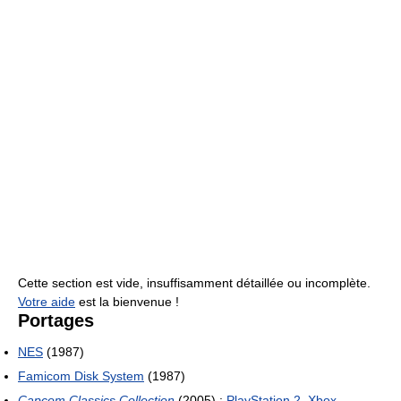
Cette section est vide, insuffisamment détaillée ou incomplète.
Votre aide
est la bienvenue !
Portages
NES
(1987)
Famicom Disk System
(1987)
Capcom Classics Collection
(2005) :
PlayStation 2
,
Xbox