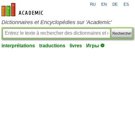
RU
EN
DE
ES
fr-academic.com
Dictionnaires et Encyclopédies sur 'Academic'
Recherche!
interprétations
traductions
livres
Игры ⚽