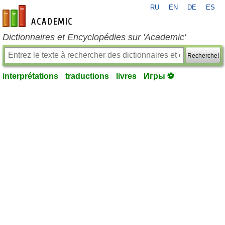
RU
EN
DE
ES
fr-academic.com
Dictionnaires et Encyclopédies sur 'Academic'
Recherche!
interprétations
traductions
livres
Игры ⚽