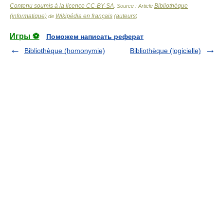
Contenu soumis à la licence CC-BY-SA
Bibliothèque
. Source : Article
(informatique)
Wikipédia en français
auteurs
de
(
)
Игры ⚽
Поможем написать реферат
Bibliothèque (homonymie)
Bibliothèque (logicielle)