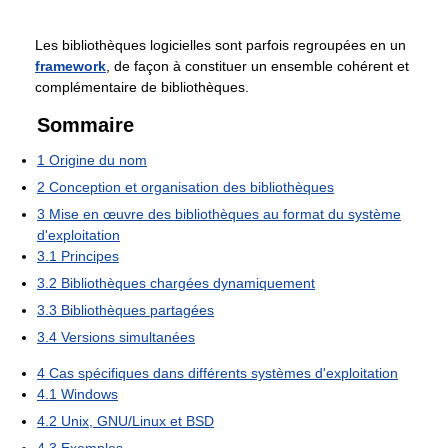
Les bibliothèques logicielles sont parfois regroupées en un
framework
, de façon à constituer un ensemble cohérent et
complémentaire de bibliothèques.
Sommaire
1
Origine du nom
2
Conception et organisation des bibliothèques
3
Mise en œuvre des bibliothèques au format du système
d'exploitation
3.1
Principes
3.2
Bibliothèques chargées dynamiquement
3.3
Bibliothèques partagées
3.4
Versions simultanées
4
Cas spécifiques dans différents systèmes d'exploitation
4.1
Windows
4.2
Unix, GNU/Linux et BSD
4.3
Exemples