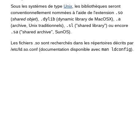
Sous les systèmes de type
Unix
, les bibliothèques seront
conventionnellement nommées à l'aide de l'extension
.so
(
shared objet
),
.dylib
(dynamic library de MacOSX),
.a
(archive, Unix traditionnels),
.sl
("shared library") ou encore
.sa
("shared archive", SunOS).
Les fichiers
.so
sont recherchés dans les répertoires décrits par
/etc/ld.so.conf (documentation disponible avec
man ldconfig
).