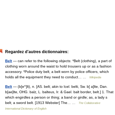
Regardez d'autres dictionnaires:
Belt
— can refer to the following objects: *Belt (clothing), a part of
clothing worn around the waist to hold trousers up or as a fashion
accessory. *Police duty belt, a belt worn by police officers, which
holds all the equipment they need to conduct… …
Wikipedia
Belt
— (b[e^]lt), n. [AS. belt; akin to Icel. belti, Sw. b[ a]lte, Dan.
b[ae]lte, OHG. balz, L. balteus, Ir. & Gael. balt border, belt.] 1. That
which engirdles a person or thing; a band or girdle; as, a lady s
belt; a sword belt. [1913 Webster] The… …
The Collaborative
International Dictionary of English