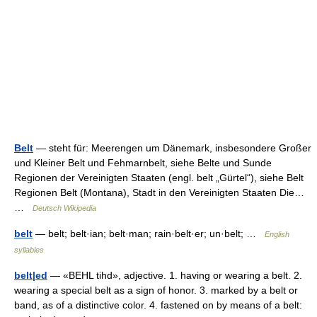
Belt
— steht für: Meerengen um Dänemark, insbesondere Großer
und Kleiner Belt und Fehmarnbelt, siehe Belte und Sunde
Regionen der Vereinigten Staaten (engl. belt „Gürtel“), siehe Belt
Regionen Belt (Montana), Stadt in den Vereinigten Staaten Die…
…
Deutsch Wikipedia
belt
— belt; belt·ian; belt·man; rain·belt·er; un·belt; …
English
syllables
belt|ed
— «BEHL tihd», adjective. 1. having or wearing a belt. 2.
wearing a special belt as a sign of honor. 3. marked by a belt or
band, as of a distinctive color. 4. fastened on by means of a belt: