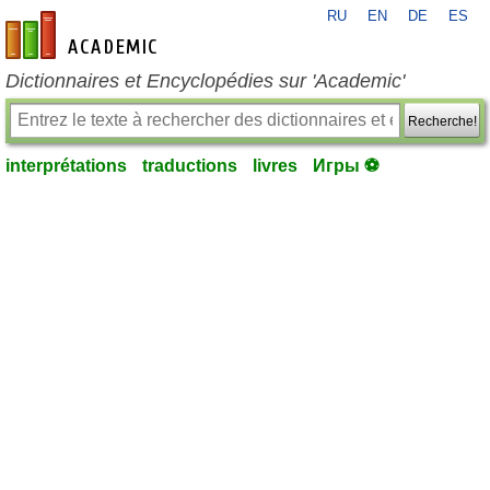
RU
EN
DE
ES
fr-academic.com
Dictionnaires et Encyclopédies sur 'Academic'
Recherche!
interprétations
traductions
livres
Игры ⚽