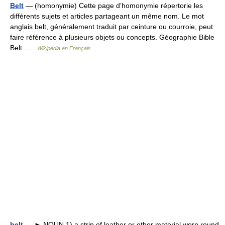
Belt
— (homonymie) Cette page d’homonymie répertorie les
différents sujets et articles partageant un même nom. Le mot
anglais belt, généralement traduit par ceinture ou courroie, peut
faire référence à plusieurs objets ou concepts. Géographie Bible
Belt …
Wikipédia en Français
belt
— ► NOUN 1) a strip of leather or other material worn round