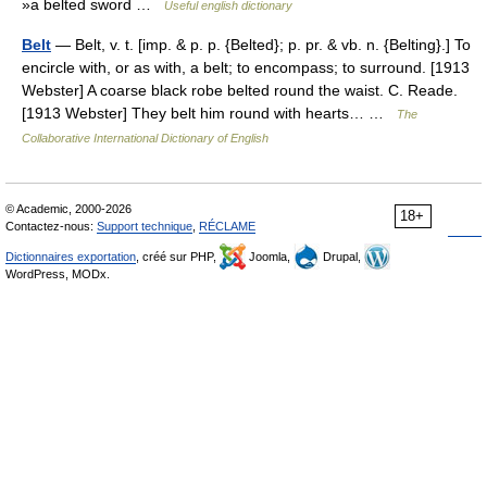
»a belted sword …
Useful english dictionary
Belt
— Belt, v. t. [imp. & p. p. {Belted}; p. pr. & vb. n. {Belting}.] To
encircle with, or as with, a belt; to encompass; to surround. [1913
Webster] A coarse black robe belted round the waist. C. Reade.
[1913 Webster] They belt him round with hearts… …
The
Collaborative International Dictionary of English
© Academic, 2000-2026
18+
Contactez-nous:
Support technique
,
RÉCLAME
Dictionnaires exportation
, créé sur PHP,
Joomla,
Drupal,
WordPress, MODx.