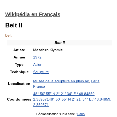
Wikipédia en Français
Belt II
Belt II
Belt II
Artiste
Masahiro Kiyomizu
Année
1972
Type
Acier
Technique
Sculpture
Musée de la sculpture en plein air
,
Paris
,
Localisation
France
48° 50′ 55″ N
2° 21′ 34″ E
/
48.84859
,
Coordonnées
2.359571
48° 50′ 55″ N
2° 21′ 34″ E
/
48.84859
,
2.359571
Géolocalisation sur la carte :
Paris