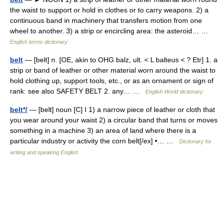
the waist to support or hold in clothes or to carry weapons. 2) a
continuous band in machinery that transfers motion from one
wheel to another. 3) a strip or encircling area: the asteroid… …
English terms dictionary
belt
— [belt] n. [OE, akin to OHG balz, ult. < L balteus < ? Etr] 1. a
strip or band of leather or other material worn around the waist to
hold clothing up, support tools, etc., or as an ornament or sign of
rank: see also SAFETY BELT 2. any… …
English World dictionary
belt*/
— [belt] noun [C] I 1) a narrow piece of leather or cloth that
you wear around your waist 2) a circular band that turns or moves
something in a machine 3) an area of land where there is a
particular industry or activity the corn belt[/ex] •… …
Dictionary for
writing and speaking English