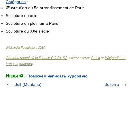
Catégories
:
Œuvre d'art du 5e arrondissement de Paris
Sculpture en acier
Sculpture en plein air à Paris
Sculpture du XXe siècle
Wikimedia Foundation
.
2010
.
Contenu soumis à la licence CC-BY-SA
Belt II
Wikipédia en
. Source : Article
de
français
auteurs
(
)
Игры ⚽
Поможем написать курсовую
Belt (Montana)
Belterra