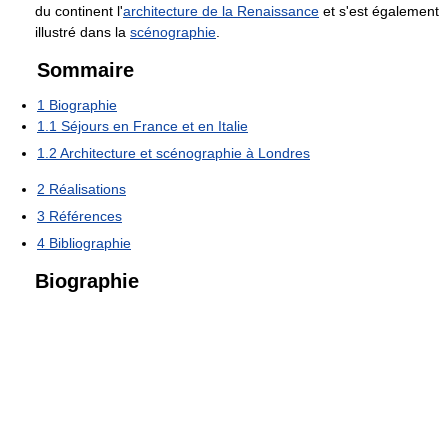
du continent l'
architecture de la Renaissance
et s'est également
illustré dans la
scénographie
.
Sommaire
1
Biographie
1.1
Séjours en France et en Italie
1.2
Architecture et scénographie à Londres
2
Réalisations
3
Références
4
Bibliographie
Biographie