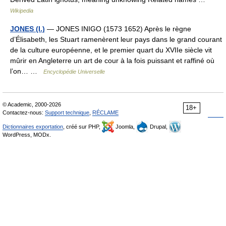
Wikipedia
JONES (I.)
— JONES INIGO (1573 1652) Après le règne
d’Élisabeth, les Stuart ramenèrent leur pays dans le grand courant
de la culture européenne, et le premier quart du XVIIe siècle vit
mûrir en Angleterre un art de cour à la fois puissant et raffiné où
l’on… …
Encyclopédie Universelle
© Academic, 2000-2026
18+
Contactez-nous:
Support technique
,
RÉCLAME
Dictionnaires exportation
, créé sur PHP,
Joomla,
Drupal,
WordPress, MODx.