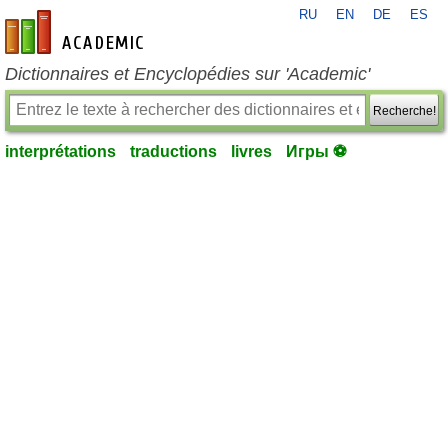
RU
EN
DE
ES
fr-academic.com
Dictionnaires et Encyclopédies sur 'Academic'
Recherche!
interprétations
traductions
livres
Игры ⚽