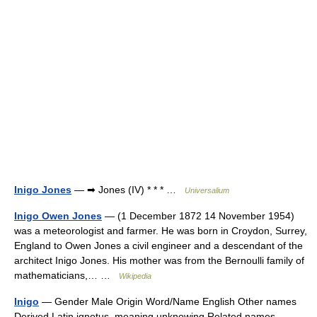
Inigo Jones
— ➡ Jones (IV) * * * …
Universalium
Inigo Owen Jones
— (1 December 1872 14 November 1954)
was a meteorologist and farmer. He was born in Croydon, Surrey,
England to Owen Jones a civil engineer and a descendant of the
architect Inigo Jones. His mother was from the Bernoulli family of
mathematicians,… …
Wikipedia
Inigo
— Gender Male Origin Word/Name English Other names
Derived Latin ignotus, meaning unknowing Related names …