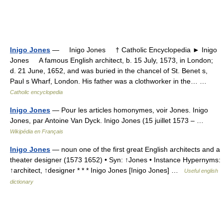
Inigo Jones
— Inigo Jones † Catholic Encyclopedia ► Inigo
Jones A famous English architect, b. 15 July, 1573, in London;
d. 21 June, 1652, and was buried in the chancel of St. Benet s,
Paul s Wharf, London. His father was a clothworker in the… …
Catholic encyclopedia
Inigo Jones
— Pour les articles homonymes, voir Jones. Inigo
Jones, par Antoine Van Dyck. Inigo Jones (15 juillet 1573 – …
Wikipédia en Français
Inigo Jones
— noun one of the first great English architects and a
theater designer (1573 1652) • Syn: ↑Jones • Instance Hypernyms:
↑architect, ↑designer * * * Inigo Jones [Inigo Jones] …
Useful english
dictionary