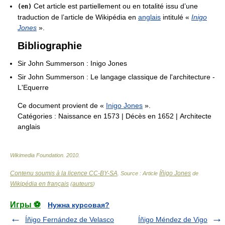
Cet article est partiellement ou en totalité issu d’une
(en)
traduction de l’article de Wikipédia en
anglais
intitulé «
Inigo
Jones
».
Bibliographie
Sir John Summerson : Inigo Jones
Sir John Summerson : Le langage classique de l'architecture -
L'Equerre
Ce document provient de «
Inigo Jones
».
Catégories :
Naissance en 1573
|
Décès en 1652
|
Architecte
anglais
Wikimedia Foundation
.
2010
.
Contenu soumis à la licence CC-BY-SA
Íñigo Jones
. Source : Article
de
Wikipédia en français
auteurs
(
)
Игры ⚽
Нужна курсовая?
Íñigo Fernández de Velasco
Íñigo Méndez de Vigo