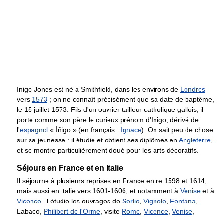
Inigo Jones est né à Smithfield, dans les environs de
Londres
vers
1573
; on ne connaît précisément que sa date de baptême,
le 15 juillet 1573. Fils d'un ouvrier tailleur catholique gallois, il
porte comme son père le curieux prénom d'Inigo, dérivé de
l'
espagnol
« Íñigo » (en français :
Ignace
). On sait peu de chose
sur sa jeunesse : il étudie et obtient ses diplômes en
Angleterre
,
et se montre particulièrement doué pour les arts décoratifs.
Séjours en France et en Italie
Il séjourne à plusieurs reprises en France entre 1598 et 1614,
mais aussi en Italie vers 1601-1606, et notamment à
Venise
et à
Vicence
. Il étudie les ouvrages de
Serlio
,
Vignole
,
Fontana
,
Labaco,
Philibert de l'Orme
, visite
Rome
,
Vicence
,
Venise
,