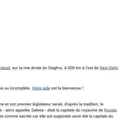
zabad
,
sur
la
rive
droite
du
Gaghra
,
à
500
km
à
l
'
est
de
New
Delhi
.
ée
ou
incomplète
.
Votre
aide
est
la
bienvenue
!
ne
et
son
premier
législateur
serait
,
d
'
après
la
tradition
,
le
a
-
alors
appelée
Saketa
-
était
la
capitale
du
royaume
de
Kosala
.
ée
comme
sacrée
car
elle
est
supposée
avoir
été
la
capitale
du