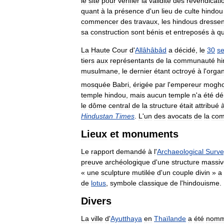
le
site
pour
vérifier
la
validité
des
revendicati
quant
à
la
présence
d
'
un
lieu
de
culte
hindou
commencer
des
travaux
,
les
hindous
dressen
sa
construction
sont
bénis
et
entreposés
à
q
La
Haute
Cour
d
'
Allâhâbâd
a
décidé
,
le
30
s
tiers
aux
représentants
de
la
communauté
h
musulmane
,
le
dernier
étant
octroyé
à
l
'
organ
mosquée
Babri
,
érigée
par
l
'
empereur
mogho
temple
hindou
,
mais
aucun
temple
n
'
a
été
dé
le
dôme
central
de
la
structure
était
attribué
Hindustan
Times
.
L
'
un
des
avocats
de
la
com
Lieux
et
monuments
Le
rapport
demandé
à
l
'
Archaeological
Surve
preuve
archéologique
d
'
une
structure
massiv
«
une
sculpture
mutilée
d
'
un
couple
divin
»
a
de
lotus
,
symbole
classique
de
l
'
hindouisme
.
Divers
La
ville
d
'
Ayutthaya
en
Thaïlande
a
été
nom