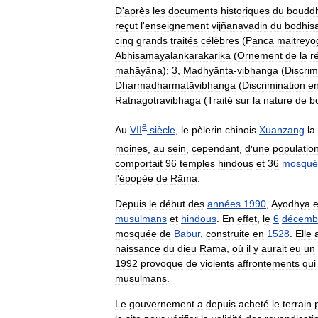
D
'
après
les
documents
historiques
du
boudd
reçut
l
'
enseignement
vijñānavādin
du
bodhisa
cinq
grands
traités
célèbres
(
Panca
maitreyo
Abhisamayālankārakārikā
(
Ornement
de
la
r
mahāyāna
);
3
,
Madhyānta
-
vibhanga
(
Discrim
Dharmadharmatāvibhanga
(
Discrimination
en
Ratnagotravibhaga
(
Traité
sur
la
nature
de
b
e
Au
VII
siècle
,
le
pèlerin
chinois
Xuanzang
la
moines
,
au
sein
,
cependant
,
d
'
une
populatio
comportait
96
temples
hindous
et
36
mosqué
l
'
épopée
de
Rāma
.
Depuis
le
début
des
années
1990
,
Ayodhya
e
musulmans
et
hindous
.
En
effet
,
le
6
décemb
mosquée
de
Babur
,
construite
en
1528
.
Elle
naissance
du
dieu
Rāma
,
où
il
y
aurait
eu
un
1992
provoque
de
violents
affrontements
qui
musulmans
.
Le
gouvernement
a
depuis
acheté
le
terrain