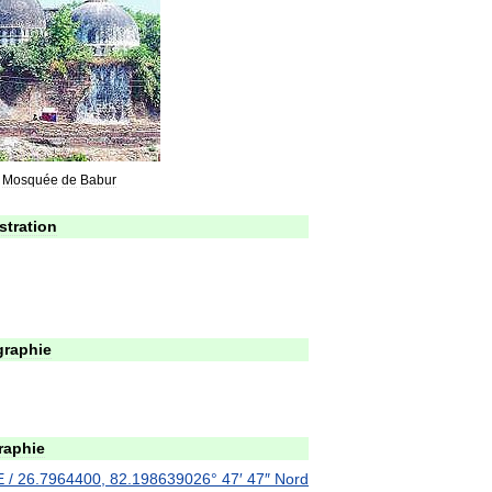
Mosquée
de
Babur
stration
raphie
raphie
E
/
26
.
7964400
,
82
.
1986390
26
°
47
′
47
″
Nord