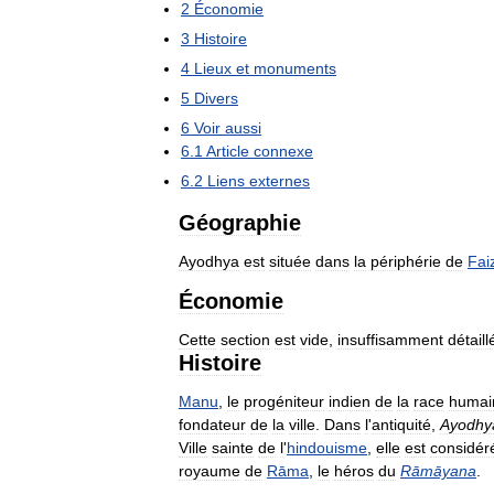
2
Économie
3
Histoire
4
Lieux
et
monuments
5
Divers
6
Voir
aussi
6
.
1
Article
connexe
6
.
2
Liens
externes
Géographie
Ayodhya
est
située
dans
la
périphérie
de
Fai
Économie
Cette
section
est
vide
,
insuffisamment
détaill
Histoire
Manu
,
le
progéniteur
indien
de
la
race
humai
fondateur
de
la
ville
.
Dans
l
'
antiquité
,
Ayodhy
Ville
sainte
de
l
'
hindouisme
,
elle
est
considér
royaume
de
Rāma
,
le
héros
du
Rāmāyana
.