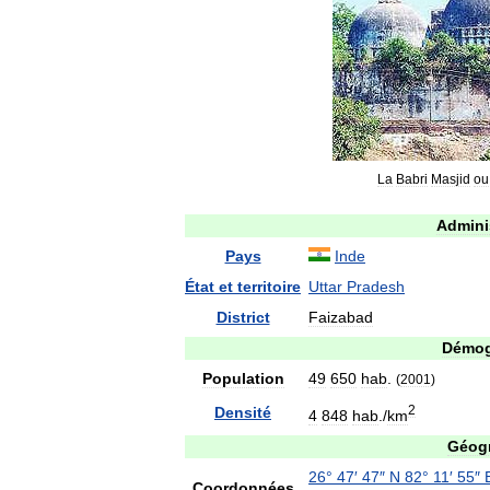
La
Babri
Masjid
ou
Admini
Pays
Inde
État
et
territoire
Uttar
Pradesh
District
Faizabad
Démog
Population
49
650
hab
.
(
2001
)
2
Densité
4
848
hab
./
km
Géog
26
°
47
′
47
″
N
82
°
11
′
55
″
Coordonnées