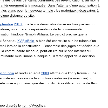
ons
des
dévots
de
Rāma
confirment
ces
revendications
,
au
moins
antérieurement
à
la
mosquée
.
Dans
l
'
attente
d
'
une
autorisation
à
t
les
plans
pour
le
nouveau
temple
;
les
matériaux
nécessaires
à
uelque
distance
du
site
.
eptembre
2010
,
que
le
site
devait
être
divisé
en
trois
parties
:
un
indoue
,
un
autre
aux
représentants
de
la
communauté
isation
hindoue
Nirmohi
Akhara
.
Le
verdict
précise
que
la
e
l
Babar
au
XVI
siècle
,
a
bien
été
construite
sur
les
ruines
d
'
un
moli
lors
de
la
construction
.
L
'
ensemble
des
juges
ont
décidé
que
à
la
communauté
hindoue
,
peut
-
on
lire
sur
le
site
internet
du
munauté
musulmane
a
indiqué
qu
'
il
ferait
appel
de
la
décision
.
y
of
India
et
rendu
en
août
2003
affirme
que
l
'
on
y
trouve
«
une
e
juste
en
dessous
de
la
structure
contestée
(
la
mosquée
) »,
été
mise
à
jour
,
ainsi
que
des
motifs
décoratifs
en
forme
de
fleur
mée
d
'
après
le
nom
d
'
Ayodhya
.