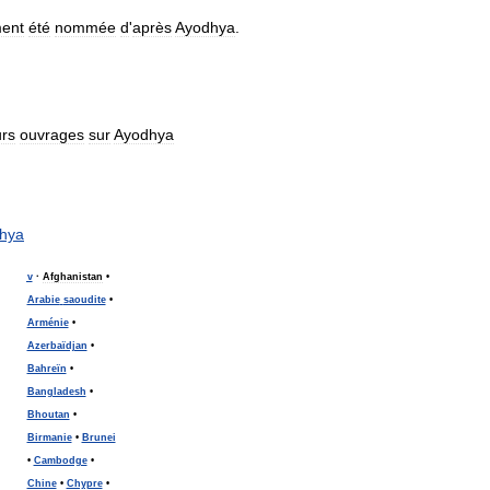
ent
été
nommée
d
'
après
Ayodhya
.
urs
ouvrages
sur
Ayodhya
hya
v
·
Afghanistan
•
Arabie
saoudite
•
Arménie
•
Azerbaïdjan
•
Bahreïn
•
Bangladesh
•
Bhoutan
•
Birmanie
•
Brunei
•
Cambodge
•
Chine
•
Chypre
•