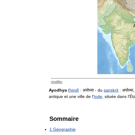
modifier
Ayodhya
(
hindî
:
अयोध्या
-
du
sanskrit
:
अयोध्या
antique
et
une
ville
de
l
'
Inde
,
située
dans
l
'
Ét
Sommaire
1
Géographie