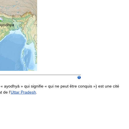
, «
ayodhyā
»
qui
signifie
«
qui
ne
peut
être
conquis
»)
est
une
cité
at
de
l
'
Uttar
Pradesh
.