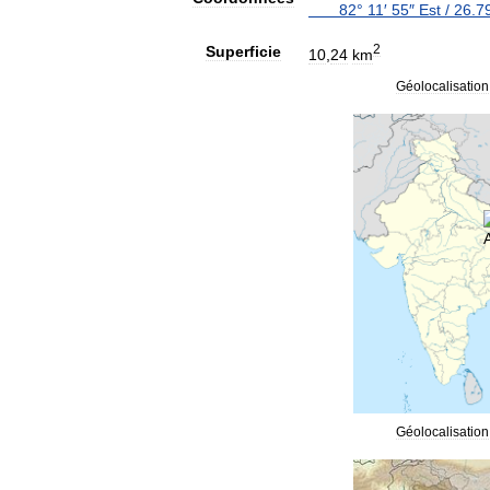
82
°
11
′
55
″
Est
/
26
.
7
2
Superficie
10
,
24
km
Géolocalisation
Géolocalisation