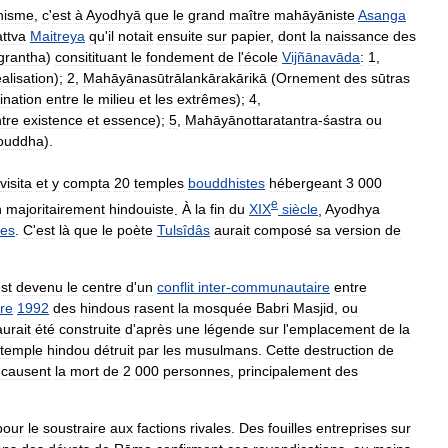
hisme
,
c
'
est
à
Ayodhyā
que
le
grand
maître
mahāyāniste
Asanga
ttva
Maitreya
qu
'
il
notait
ensuite
sur
papier
,
dont
la
naissance
des
grantha
)
consitituant
le
fondement
de
l
'
école
Vijñānavāda
:
1
,
éalisation
);
2
,
Mahāyānasūtrālankārakārikā
(
Ornement
des
sūtras
ination
entre
le
milieu
et
les
extrêmes
);
4
,
tre
existence
et
essence
);
5
,
Mahāyānottaratantra
-
śastra
ou
ouddha
).
visita
et
y
compta
20
temples
bouddhistes
hébergeant
3
000
e
n
majoritairement
hindouiste
.
À
la
fin
du
XIX
siècle
,
Ayodhya
es
.
C
'
est
là
que
le
poète
Tulsîdâs
aurait
composé
sa
version
de
st
devenu
le
centre
d
'
un
conflit
inter
-
communautaire
entre
re
1992
des
hindous
rasent
la
mosquée
Babri
Masjid
,
ou
aurait
été
construite
d
'
après
une
légende
sur
l
'
emplacement
de
la
temple
hindou
détruit
par
les
musulmans
.
Cette
destruction
de
causent
la
mort
de
2
000
personnes
,
principalement
des
pour
le
soustraire
aux
factions
rivales
.
Des
fouilles
entreprises
sur