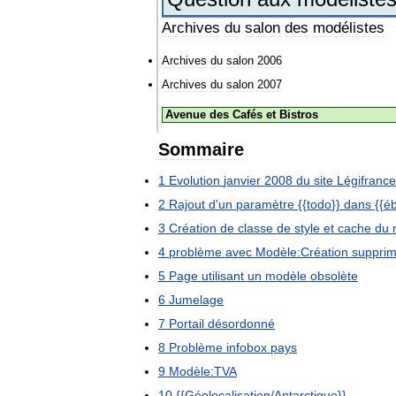
Archives
du
salon
des
modélistes
Archives
du
salon
2006
Archives
du
salon
2007
Avenue
des
Cafés
et
Bistros
Sommaire
1
Evolution
janvier
2008
du
site
Légifrance
2
Rajout
d
'
un
paramètre
{{
todo
}}
dans
{{
é
3
Création
de
classe
de
style
et
cache
du
4
problème
avec
Modèle:Création
suppri
5
Page
utilisant
un
modèle
obsolète
6
Jumelage
7
Portail
désordonné
8
Problème
infobox
pays
9
Modèle:TVA
10
{{
Géolocalisation
/
Antarctique
}}