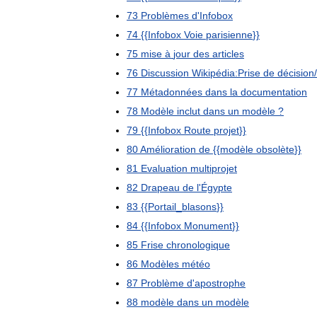
73
Problèmes
d
'
Infobox
74
{{
Infobox
Voie
parisienne
}}
75
mise
à
jour
des
articles
76
Discussion
Wikipédia:Prise
de
décision
/
77
Métadonnées
dans
la
documentation
78
Modèle
inclut
dans
un
modèle
?
79
{{
Infobox
Route
projet
}}
80
Amélioration
de
{{
modèle
obsolète
}}
81
Evaluation
multiprojet
82
Drapeau
de
l
'
Égypte
83
{{
Portail
_
blasons
}}
84
{{
Infobox
Monument
}}
85
Frise
chronologique
86
Modèles
météo
87
Problème
d
'
apostrophe
88
modèle
dans
un
modèle