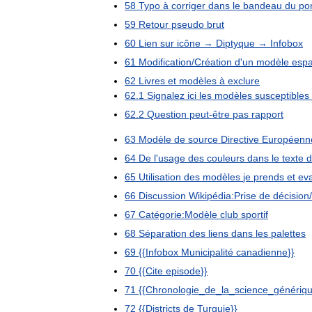
58
Typo
à
corriger
dans
le
bandeau
du
por
59
Retour
pseudo
brut
60
Lien
sur
icône
→
Diptyque
→
Infobox
61
Modification
/
Création
d
'
un
modèle
espa
62
Livres
et
modèles
à
exclure
62
.
1
Signalez
ici
les
modèles
susceptibles
62
.
2
Question
peut
-
être
pas
rapport
63
Modèle
de
source
Directive
Européenn
64
De
l
'
usage
des
couleurs
dans
le
texte
d
65
Utilisation
des
modèles
je
prends
et
eva
66
Discussion
Wikipédia:Prise
de
décision
/
67
Catégorie:Modèle
club
sportif
68
Séparation
des
liens
dans
les
palettes
69
{{
Infobox
Municipalité
canadienne
}}
70
{{
Cite
episode
}}
71
{{
Chronologie
_
de
_
la
_
science
_
génériq
72
{{
Districts
de
Turquie
}}