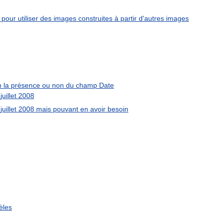
pour
utiliser
des
images
construites
à
partir
d
'
autres
images
n
la
présence
ou
non
du
champ
Date
juillet
2008
juillet
2008
mais
pouvant
en
avoir
besoin
èles