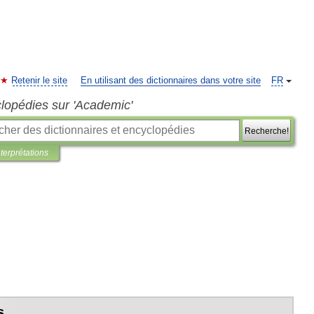
Retenir le site
En utilisant des dictionnaires dans votre site
FR
clopédies sur 'Academic'
Recherche!
nterprétations
s