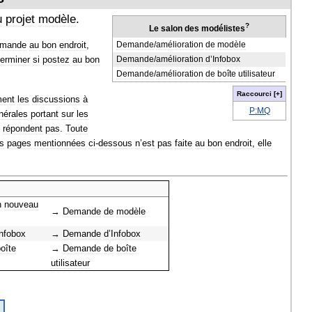
u
projet
modèle
.
?
Le
salon
des
modélistes
emande
au
bon
endroit
,
Demande
/
amélioration
de
modèle
terminer
si
postez
au
bon
Demande
/
amélioration
d
’
Infobox
Demande
/
amélioration
de
boîte
utilisateur
Raccourci
[+]
ment
les
discussions
à
P:MQ
nérales
portant
sur
les
répondent
pas
.
Toute
s
pages
mentionnées
ci
-
dessous
n
’
est
pas
faite
au
bon
endroit
,
elle
n
nouveau
→
Demande
de
modèle
Infobox
→
Demande
d
’
Infobox
oîte
→
Demande
de
boîte
utilisateur
s