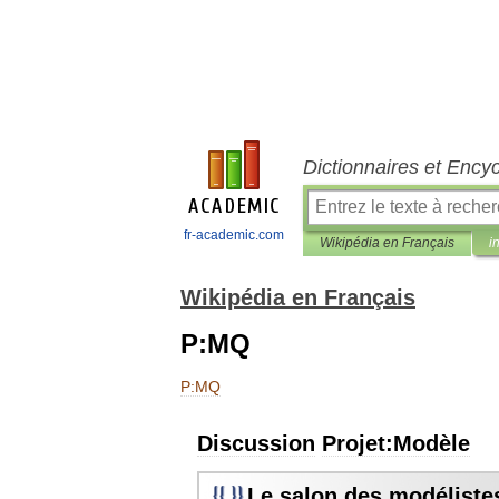
Dictionnaires et Ency
fr-academic.com
Wikipédia en Français
i
Wikipédia en Français
P:MQ
P:MQ
Discussion
Projet:Modèle
Le
salon
des
modéliste