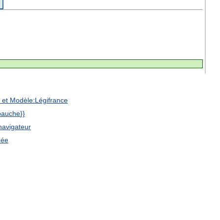
et
Modèle:Légifrance
bauche
}}
navigateur
mée