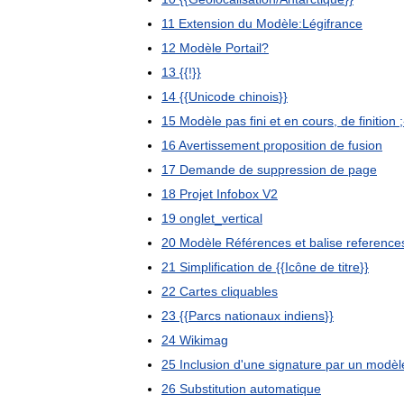
11
Extension
du
Modèle:Légifrance
12
Modèle
Portail
?
13
{{!}}
14
{{
Unicode
chinois
}}
15
Modèle
pas
fini
et
en
cours
,
de
finition
;
16
Avertissement
proposition
de
fusion
17
Demande
de
suppression
de
page
18
Projet
Infobox
V2
19
onglet
_
vertical
20
Modèle
Références
et
balise
reference
21
Simplification
de
{{
Icône
de
titre
}}
22
Cartes
cliquables
23
{{
Parcs
nationaux
indiens
}}
24
Wikimag
25
Inclusion
d
'
une
signature
par
un
modèl
26
Substitution
automatique