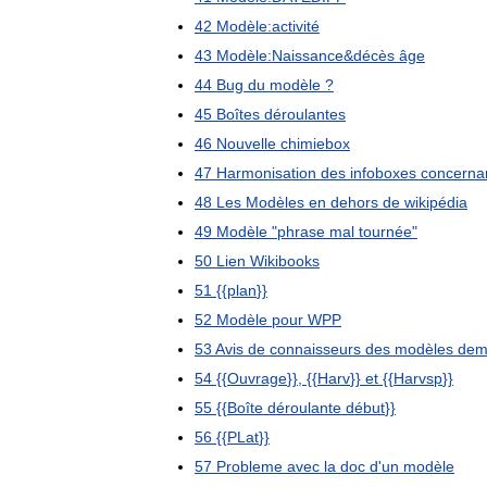
42
Modèle:activité
43
Modèle:Naissance
&
décès
âge
44
Bug
du
modèle
?
45
Boîtes
déroulantes
46
Nouvelle
chimiebox
47
Harmonisation
des
infoboxes
concerna
48
Les
Modèles
en
dehors
de
wikipédia
49
Modèle
"
phrase
mal
tournée
"
50
Lien
Wikibooks
51
{{
plan
}}
52
Modèle
pour
WPP
53
Avis
de
connaisseurs
des
modèles
dem
54
{{
Ouvrage
}}, {{
Harv
}}
et
{{
Harvsp
}}
55
{{
Boîte
déroulante
début
}}
56
{{
PLat
}}
57
Probleme
avec
la
doc
d
'
un
modèle