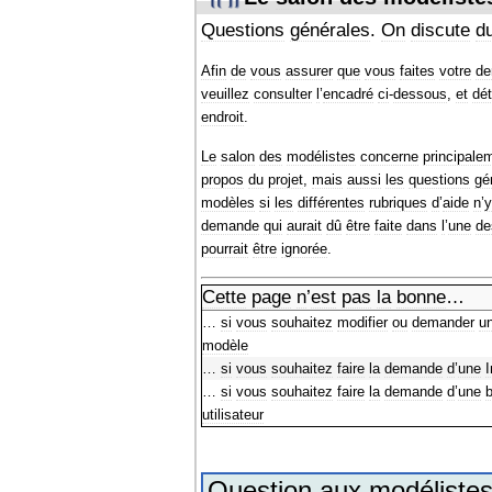
Questions
générales
.
On
discute
d
Afin
de
vous
assurer
que
vous
faites
votre
d
veuillez
consulter
l
’
encadré
ci
-
dessous
,
et
dé
endroit
.
Le
salon
des
modélistes
concerne
principale
propos
du
projet
,
mais
aussi
les
questions
gé
modèles
si
les
différentes
rubriques
d
’
aide
n
’
y
demande
qui
aurait
dû
être
faite
dans
l
’
une
de
pourrait
être
ignorée
.
Cette
page
n
’
est
pas
la
bonne
…
…
si
vous
souhaitez
modifier
ou
demander
u
modèle
…
si
vous
souhaitez
faire
la
demande
d
’
une
…
si
vous
souhaitez
faire
la
demande
d
’
une
b
utilisateur
Question
aux
modéliste