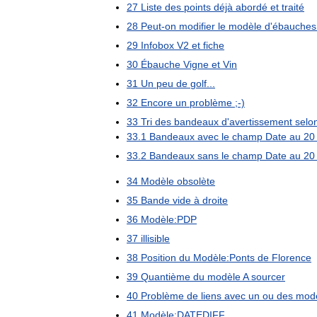
27
Liste
des
points
déjà
abordé
et
traité
28
Peut
-
on
modifier
le
modèle
d
'
ébauches
29
Infobox
V2
et
fiche
30
Ébauche
Vigne
et
Vin
31
Un
peu
de
golf
...
32
Encore
un
problème
;-)
33
Tri
des
bandeaux
d
'
avertissement
selo
33
.
1
Bandeaux
avec
le
champ
Date
au
20
33
.
2
Bandeaux
sans
le
champ
Date
au
20
34
Modèle
obsolète
35
Bande
vide
à
droite
36
Modèle:PDP
37
illisible
38
Position
du
Modèle:Ponts
de
Florence
39
Quantième
du
modèle
A
sourcer
40
Problème
de
liens
avec
un
ou
des
mod
41
Modèle:DATEDIFF