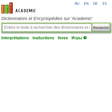
RU
EN
DE
ES
fr-academic.com
Dictionnaires et Encyclopédies sur 'Academic'
Recherche!
interprétations
traductions
livres
Игры ⚽