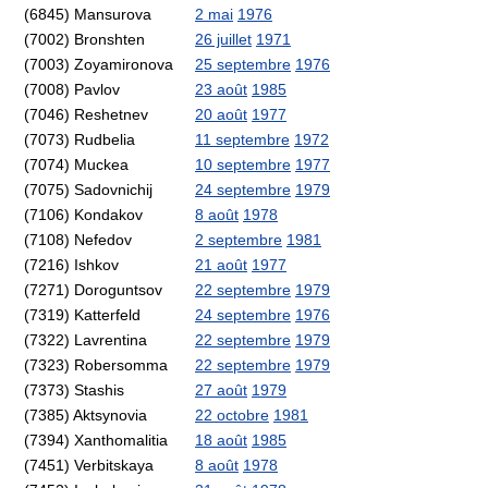
(6845) Mansurova
2 mai
1976
(7002) Bronshten
26 juillet
1971
(7003) Zoyamironova
25 septembre
1976
(7008) Pavlov
23 août
1985
(7046) Reshetnev
20 août
1977
(7073) Rudbelia
11 septembre
1972
(7074) Muckea
10 septembre
1977
(7075) Sadovnichij
24 septembre
1979
(7106) Kondakov
8 août
1978
(7108) Nefedov
2 septembre
1981
(7216) Ishkov
21 août
1977
(7271) Doroguntsov
22 septembre
1979
(7319) Katterfeld
24 septembre
1976
(7322) Lavrentina
22 septembre
1979
(7323) Robersomma
22 septembre
1979
(7373) Stashis
27 août
1979
(7385) Aktsynovia
22 octobre
1981
(7394) Xanthomalitia
18 août
1985
(7451) Verbitskaya
8 août
1978