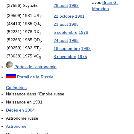
avec
Brian G.
(37556) Svyaztie
28 août
1982
Marsden
(39509) 1981 US
22 octobre
1981
11
(48410) 1985 QJ
23 août
1985
5
(52231) 1978 RX
5 septembre
1978
1
(52263) 1985 QD
24 août
1985
6
(69259) 1982 ST
18 septembre
1982
7
(73638) 1975 VC
8 novembre
1975
9
Portail de l’astronomie
Portail de la Russie
Catégories
:
Naissance dans l'Empire russe
Naissance en 1931
Décès en 2004
Astronome russe
Astronome