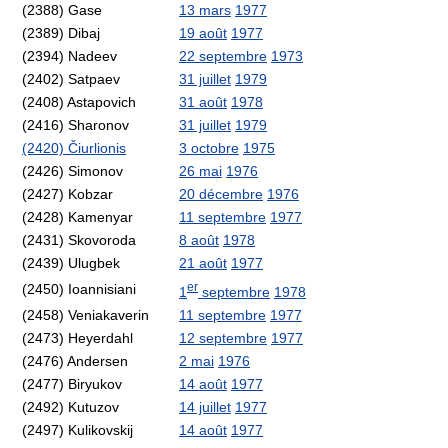
(2388) Gase
13 mars
1977
(2389) Dibaj
19 août
1977
(2394) Nadeev
22 septembre
1973
(2402) Satpaev
31 juillet
1979
(2408) Astapovich
31 août
1978
(2416) Sharonov
31 juillet
1979
(2420) Čiurlionis
3 octobre
1975
(2426) Simonov
26 mai
1976
(2427) Kobzar
20 décembre
1976
(2428) Kamenyar
11 septembre
1977
(2431) Skovoroda
8 août
1978
(2439) Ulugbek
21 août
1977
er
(2450) Ioannisiani
1
septembre
1978
(2458) Veniakaverin
11 septembre
1977
(2473) Heyerdahl
12 septembre
1977
(2476) Andersen
2 mai
1976
(2477) Biryukov
14 août
1977
(2492) Kutuzov
14 juillet
1977
(2497) Kulikovskij
14 août
1977