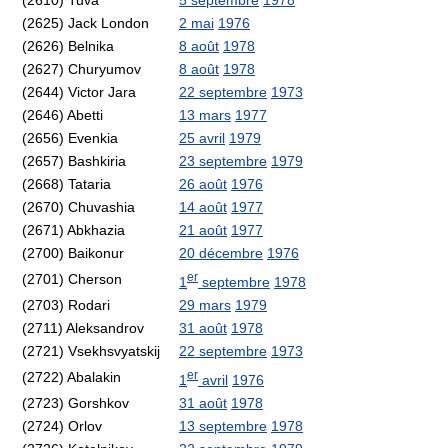
(2610) Tuva
5 septembre
1978
(2625) Jack London
2 mai
1976
(2626) Belnika
8 août
1978
(2627) Churyumov
8 août
1978
(2644) Victor Jara
22 septembre
1973
(2646) Abetti
13 mars
1977
(2656) Evenkia
25 avril
1979
(2657) Bashkiria
23 septembre
1979
(2668) Tataria
26 août
1976
(2670) Chuvashia
14 août
1977
(2671) Abkhazia
21 août
1977
(2700) Baikonur
20 décembre
1976
er
(2701) Cherson
1
septembre
1978
(2703) Rodari
29 mars
1979
(2711) Aleksandrov
31 août
1978
(2721) Vsekhsvyatskij
22 septembre
1973
er
(2722) Abalakin
1
avril
1976
(2723) Gorshkov
31 août
1978
(2724) Orlov
13 septembre
1978