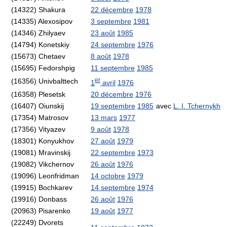
(14322) Shakura
22 décembre
1978
(14335) Alexosipov
3 septembre
1981
(14346) Zhilyaev
23 août
1985
(14794) Konetskiy
24 septembre
1976
(15673) Chetaev
8 août
1978
(15695) Fedorshpig
11 septembre
1985
er
(16356) Univbalttech
1
avril
1976
(16358) Plesetsk
20 décembre
1976
(16407) Oiunskij
19 septembre
1985
avec
L. I. Tchernykh
(17354) Matrosov
13 mars
1977
(17356) Vityazev
9 août
1978
(18301) Konyukhov
27 août
1979
(19081) Mravinskij
22 septembre
1973
(19082) Vikchernov
26 août
1976
(19096) Leonfridman
14 octobre
1979
(19915) Bochkarev
14 septembre
1974
(19916) Donbass
26 août
1976
(20963) Pisarenko
19 août
1977
(22249) Dvorets