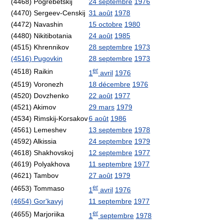
(4468) Pogrebetskij
24 septembre
1976
(4470) Sergeev-Censkij
31 août
1978
(4472) Navashin
15 octobre
1980
(4480) Nikitibotania
24 août
1985
(4515) Khrennikov
28 septembre
1973
(4516) Pugovkin
28 septembre
1973
er
(4518) Raikin
1
avril
1976
(4519) Voronezh
18 décembre
1976
(4520) Dovzhenko
22 août
1977
(4521) Akimov
29 mars
1979
(4534) Rimskij-Korsakov
6 août
1986
(4561) Lemeshev
13 septembre
1978
(4592) Alkissia
24 septembre
1979
(4618) Shakhovskoj
12 septembre
1977
(4619) Polyakhova
11 septembre
1977
(4621) Tambov
27 août
1979
er
(4653) Tommaso
1
avril
1976
(4654) Gor'kavyj
11 septembre
1977
er
(4655) Marjoriika
1
septembre
1978