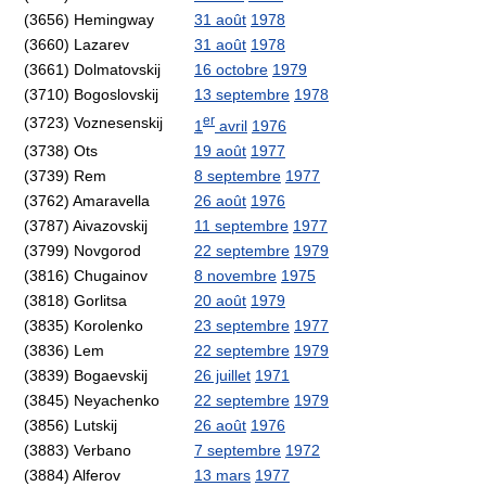
(3656) Hemingway
31 août
1978
(3660) Lazarev
31 août
1978
(3661) Dolmatovskij
16 octobre
1979
(3710) Bogoslovskij
13 septembre
1978
er
(3723) Voznesenskij
1
avril
1976
(3738) Ots
19 août
1977
(3739) Rem
8 septembre
1977
(3762) Amaravella
26 août
1976
(3787) Aivazovskij
11 septembre
1977
(3799) Novgorod
22 septembre
1979
(3816) Chugainov
8 novembre
1975
(3818) Gorlitsa
20 août
1979
(3835) Korolenko
23 septembre
1977
(3836) Lem
22 septembre
1979
(3839) Bogaevskij
26 juillet
1971
(3845) Neyachenko
22 septembre
1979
(3856) Lutskij
26 août
1976
(3883) Verbano
7 septembre
1972
(3884) Alferov
13 mars
1977