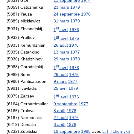
(5839) GOI
21 septembre
1974
(5859) Ostozhenka
23 mars
1979
(5887) Yauza
24 septembre
1976
(5889) Mickiewicz
31 mars
1979
er
(5931) Zhvanetskij
1
avril
1976
er
(5932) Prutkov
1
avril
1976
(5933) Kemurdzhian
26 août
1976
(5935) Ostankino
13 mars
1977
(5936) Khadzhinov
29 mars
1979
er
(5988) Gorodnitskij
1
avril
1976
(5989) Sorin
26 août
1976
(5990) Panticapaeon
9 mars
1977
(5991) Ivavladis
25 avril
1979
er
(6075) Zajtsev
1
avril
1976
(6164) Gerhardmuller
9 septembre
1977
(6165) Frolova
8 août
1978
(6167) Narmanskij
27 août
1979
(6219) Demalia
8 août
1978
(6232) Zubitskia
19 septembre
1985
avec
L. I. Tchernykh