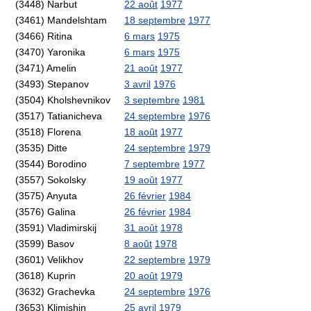
(3448) Narbut
22 août
1977
(3461) Mandelshtam
18 septembre
1977
(3466) Ritina
6 mars
1975
(3470) Yaronika
6 mars
1975
(3471) Amelin
21 août
1977
(3493) Stepanov
3 avril
1976
(3504) Kholshevnikov
3 septembre
1981
(3517) Tatianicheva
24 septembre
1976
(3518) Florena
18 août
1977
(3535) Ditte
24 septembre
1979
(3544) Borodino
7 septembre
1977
(3557) Sokolsky
19 août
1977
(3575) Anyuta
26 février
1984
(3576) Galina
26 février
1984
(3591) Vladimirskij
31 août
1978
(3599) Basov
8 août
1978
(3601) Velikhov
22 septembre
1979
(3618) Kuprin
20 août
1979
(3632) Grachevka
24 septembre
1976
(3653) Klimishin
25 avril
1979