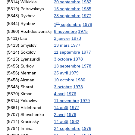
(5314) Wilkickia
20 septembre
1982
(5319) Petrovskaya
15 septembre
1985
(5343) Ryzhov
23 septembre
1977
er
(5344) Ryabov
1
septembre
1978
(5360) Rozhdestvenskij
8 novembre
1975
(5411) Liia
2 janvier
1973
(5413) Smyslov
13 mars
1977
(5414) Sokolov
11 septembre
1977
(5415) Lyanzuridi
3 octobre
1978
(5455) Surkov
13 septembre
1978
(5456) Merman
25 avril
1979
(5458) Aizman
10 octobre
1980
(5543) Sharaf
3 octobre
1978
(5570) Kirsan
4 avril
1976
(5614) Yakovlev
11 novembre
1979
(5661) Hildebrand
14 août
1977
(5707) Shevchenko
2 avril
1976
(5714) Krasinsky
14 août
1982
(5794) Irmina
24 septembre
1976