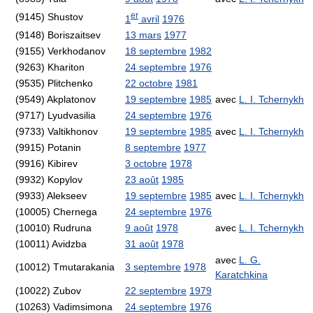
er
(9145) Shustov
1
avril
1976
(9148) Boriszaitsev
13 mars
1977
(9155) Verkhodanov
18 septembre
1982
(9263) Khariton
24 septembre
1976
(9535) Plitchenko
22 octobre
1981
(9549) Akplatonov
19 septembre
1985
avec
L. I. Tchernykh
(9717) Lyudvasilia
24 septembre
1976
(9733) Valtikhonov
19 septembre
1985
avec
L. I. Tchernykh
(9915) Potanin
8 septembre
1977
(9916) Kibirev
3 octobre
1978
(9932) Kopylov
23 août
1985
(9933) Alekseev
19 septembre
1985
avec
L. I. Tchernykh
(10005) Chernega
24 septembre
1976
(10010) Rudruna
9 août
1978
avec
L. I. Tchernykh
(10011) Avidzba
31 août
1978
avec
L. G.
(10012) Tmutarakania
3 septembre
1978
Karatchkina
(10022) Zubov
22 septembre
1979
(10263) Vadimsimona
24 septembre
1976