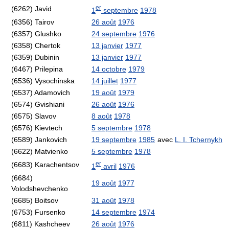
er
(6262) Javid
1
septembre
1978
(6356) Tairov
26 août
1976
(6357) Glushko
24 septembre
1976
(6358) Chertok
13 janvier
1977
(6359) Dubinin
13 janvier
1977
(6467) Prilepina
14 octobre
1979
(6536) Vysochinska
14 juillet
1977
(6537) Adamovich
19 août
1979
(6574) Gvishiani
26 août
1976
(6575) Slavov
8 août
1978
(6576) Kievtech
5 septembre
1978
(6589) Jankovich
19 septembre
1985
avec
L. I. Tchernykh
(6622) Matvienko
5 septembre
1978
er
(6683) Karachentsov
1
avril
1976
(6684)
19 août
1977
Volodshevchenko
(6685) Boitsov
31 août
1978
(6753) Fursenko
14 septembre
1974
(6811) Kashcheev
26 août
1976