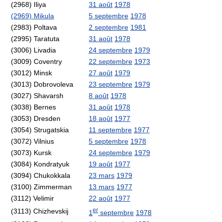
(2968) Iliya
31 août
1978
(2969) Mikula
5 septembre
1978
(2983) Poltava
2 septembre
1981
(2995) Taratuta
31 août
1978
(3006) Livadia
24 septembre
1979
(3009) Coventry
22 septembre
1973
(3012) Minsk
27 août
1979
(3013) Dobrovoleva
23 septembre
1979
(3027) Shavarsh
8 août
1978
(3038) Bernes
31 août
1978
(3053) Dresden
18 août
1977
(3054) Strugatskia
11 septembre
1977
(3072) Vilnius
5 septembre
1978
(3073) Kursk
24 septembre
1979
(3084) Kondratyuk
19 août
1977
(3094) Chukokkala
23 mars
1979
(3100) Zimmerman
13 mars
1977
(3112) Velimir
22 août
1977
er
(3113) Chizhevskij
1
septembre
1978