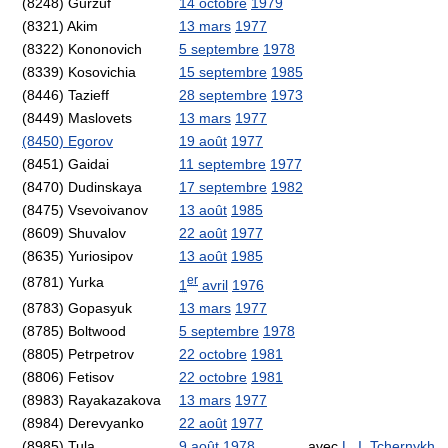
(8248) Gurzuf
14 octobre
1979
(8321) Akim
13 mars
1977
(8322) Kononovich
5 septembre
1978
(8339) Kosovichia
15 septembre
1985
(8446) Tazieff
28 septembre
1973
(8449) Maslovets
13 mars
1977
(8450) Egorov
19 août
1977
(8451) Gaidai
11 septembre
1977
(8470) Dudinskaya
17 septembre
1982
(8475) Vsevoivanov
13 août
1985
(8609) Shuvalov
22 août
1977
(8635) Yuriosipov
13 août
1985
er
(8781) Yurka
1
avril
1976
(8783) Gopasyuk
13 mars
1977
(8785) Boltwood
5 septembre
1978
(8805) Petrpetrov
22 octobre
1981
(8806) Fetisov
22 octobre
1981
(8983) Rayakazakova
13 mars
1977
(8984) Derevyanko
22 août
1977
(8985) Tula
9 août
1978
avec
L. I. Tchernykh