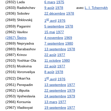
(2832) Lada
6 mars
1975
(2833) Radishchev
9 août
1978
avec
L. I. Tchernykh
(2836) Sobolev
22 décembre
1978
er
(2849) Shklovskij
1
avril
1976
(2859) Paganini
5 septembre
1978
(2862) Vavilov
15 mai
1977
(2867) Šteins
4 novembre
1969
(2869) Nepryadva
7 septembre
1980
(2883) Barabashov
13 septembre
1978
(2887) Krinov
22 août
1977
(2910) Yoshkar-Ola
11 octobre
1980
(2915) Moskvina
22 août
1977
(2916) Voronveliya
8 août
1978
er
(2922) Dikan'ka
1
avril
1976
(2951) Perepadin
13 septembre
1977
(2952) Lilliputia
22 septembre
1979
(2953) Vysheslavia
24 septembre
1979
(2966) Korsunia
13 mars
1977
(2967) Vladisvyat
19 septembre
1977