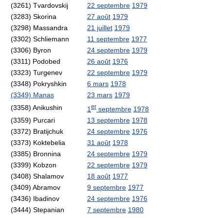
(3261) Tvardovskij
22 septembre
1979
(3283) Skorina
27 août
1979
(3298) Massandra
21 juillet
1979
(3302) Schliemann
11 septembre
1977
(3306) Byron
24 septembre
1979
(3311) Podobed
26 août
1976
(3323) Turgenev
22 septembre
1979
(3348) Pokryshkin
6 mars
1978
(3349) Manas
23 mars
1979
er
(3358) Anikushin
1
septembre
1978
(3359) Purcari
13 septembre
1978
(3372) Bratijchuk
24 septembre
1976
(3373) Koktebelia
31 août
1978
(3385) Bronnina
24 septembre
1979
(3399) Kobzon
22 septembre
1979
(3408) Shalamov
18 août
1977
(3409) Abramov
9 septembre
1977
(3436) Ibadinov
24 septembre
1976
(3444) Stepanian
7 septembre
1980