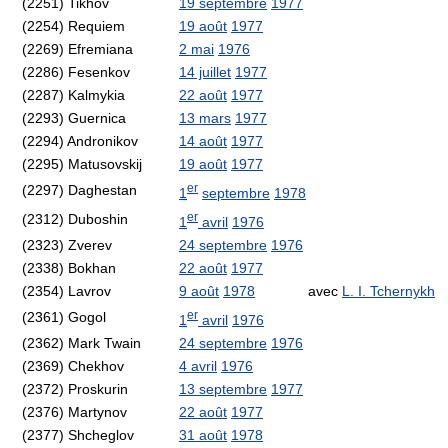
(2251) Tikhov
19 septembre
1977
(2254) Requiem
19 août
1977
(2269) Efremiana
2 mai
1976
(2286) Fesenkov
14 juillet
1977
(2287) Kalmykia
22 août
1977
(2293) Guernica
13 mars
1977
(2294) Andronikov
14 août
1977
(2295) Matusovskij
19 août
1977
er
(2297) Daghestan
1
septembre
1978
er
(2312) Duboshin
1
avril
1976
(2323) Zverev
24 septembre
1976
(2338) Bokhan
22 août
1977
(2354) Lavrov
9 août
1978
avec
L. I. Tchernykh
er
(2361) Gogol
1
avril
1976
(2362) Mark Twain
24 septembre
1976
(2369) Chekhov
4 avril
1976
(2372) Proskurin
13 septembre
1977
(2376) Martynov
22 août
1977
(2377) Shcheglov
31 août
1978