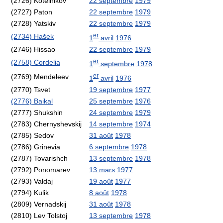
(2726) Kotelnikov
22 septembre
1979
(2727) Paton
22 septembre
1979
(2728) Yatskiv
22 septembre
1979
er
(2734) Hašek
1
avril
1976
(2746) Hissao
22 septembre
1979
er
(2758) Cordelia
1
septembre
1978
er
(2769) Mendeleev
1
avril
1976
(2770) Tsvet
19 septembre
1977
(2776) Baikal
25 septembre
1976
(2777) Shukshin
24 septembre
1979
(2783) Chernyshevskij
14 septembre
1974
(2785) Sedov
31 août
1978
(2786) Grinevia
6 septembre
1978
(2787) Tovarishch
13 septembre
1978
(2792) Ponomarev
13 mars
1977
(2793) Valdaj
19 août
1977
(2794) Kulik
8 août
1978
(2809) Vernadskij
31 août
1978
(2810) Lev Tolstoj
13 septembre
1978