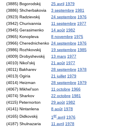
(3885) Bogorodskij
25 avril
1979
(3886) Shcherbakovia
3 septembre
1981
(3923) Radzievskij
24 septembre
1976
(3942) Churivannia
11 septembre
1977
(3945) Gerasimenko
14 août
1982
(3965) Konopleva
8 novembre
1975
(3966) Cherednichenko
24 septembre
1976
(3986) Rozhkovskij
19 septembre
1985
(4009) Drobyshevskij
13 mars
1977
(4010) Nikol'skij
21 août
1977
(4011) Bakharev
28 septembre
1978
(4013) Ogiria
21 juillet
1979
(4014) Heizman
28 septembre
1979
(4067) Mikhel'son
11 octobre
1966
(4074) Sharkov
22 octobre
1981
(4115) Peternorton
29 août
1982
(4141) Nintanlena
8 août
1978
er
(4165) Didkovskij
1
avril
1976
(4187) Shulnazaria
11 avril
1978