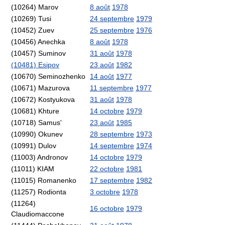
(10264) Marov
8 août
1978
(10269) Tusi
24 septembre
1979
(10452) Zuev
25 septembre
1976
(10456) Anechka
8 août
1978
(10457) Suminov
31 août
1978
(10481) Esipov
23 août
1982
(10670) Seminozhenko
14 août
1977
(10671) Mazurova
11 septembre
1977
(10672) Kostyukova
31 août
1978
(10681) Khture
14 octobre
1979
(10718) Samus'
23 août
1985
(10990) Okunev
28 septembre
1973
(10991) Dulov
14 septembre
1974
(11003) Andronov
14 octobre
1979
(11011) KIAM
22 octobre
1981
(11015) Romanenko
17 septembre
1982
(11257) Rodionta
3 octobre
1978
(11264)
16 octobre
1979
Claudiomaccone