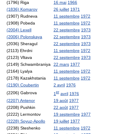
(1796) Riga
16 mai
1966
(1836) Komarov
26 juillet
1971
(1907) Rudneva
11 septembre
1972
(1908) Pobeda
11 septembre
1972
(2004) Lexell
22 septembre
1973
(2006) Polonskaya
22 septembre
1973
(2036) Sheragul
22 septembre
1973
(2113) Ehrdni
11 septembre
1972
(2123) Vltava
22 septembre
1973
(2149) Schwambraniya
22 mars
1977
(2164) Lyalya
11 septembre
1972
(2178) Kazakhstania
11 septembre
1972
(2190) Coubertin
2 avril
1976
er
(2206) Gabrova
1
avril
1976
(2207) Antenor
19 août
1977
(2208) Pushkin
22 août
1977
(2222) Lermontov
19 septembre
1977
(2228) Soyuz-Apollo
19 juillet
1977
(2238) Steshenko
11 septembre
1972