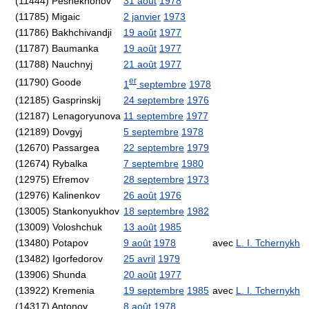
(11444) Peshekhonov
31 août
1978
(11785) Migaic
2 janvier
1973
(11786) Bakhchivandji
19 août
1977
(11787) Baumanka
19 août
1977
(11788) Nauchnyj
21 août
1977
er
(11790) Goode
1
septembre
1978
(12185) Gasprinskij
24 septembre
1976
(12187) Lenagoryunova
11 septembre
1977
(12189) Dovgyj
5 septembre
1978
(12670) Passargea
22 septembre
1979
(12674) Rybalka
7 septembre
1980
(12975) Efremov
28 septembre
1973
(12976) Kalinenkov
26 août
1976
(13005) Stankonyukhov
18 septembre
1982
(13009) Voloshchuk
13 août
1985
(13480) Potapov
9 août
1978
avec
L. I. Tchernykh
(13482) Igorfedorov
25 avril
1979
(13906) Shunda
20 août
1977
(13922) Kremenia
19 septembre
1985
avec
L. I. Tchernykh
(14317) Antonov
8 août
1978