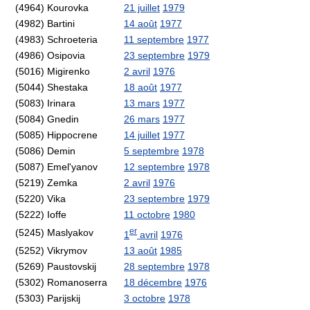
(4964) Kourovka
21 juillet
1979
(4982) Bartini
14 août
1977
(4983) Schroeteria
11 septembre
1977
(4986) Osipovia
23 septembre
1979
(5016) Migirenko
2 avril
1976
(5044) Shestaka
18 août
1977
(5083) Irinara
13 mars
1977
(5084) Gnedin
26 mars
1977
(5085) Hippocrene
14 juillet
1977
(5086) Demin
5 septembre
1978
(5087) Emel'yanov
12 septembre
1978
(5219) Zemka
2 avril
1976
(5220) Vika
23 septembre
1979
(5222) Ioffe
11 octobre
1980
er
(5245) Maslyakov
1
avril
1976
(5252) Vikrymov
13 août
1985
(5269) Paustovskij
28 septembre
1978
(5302) Romanoserra
18 décembre
1976
(5303) Parijskij
3 octobre
1978