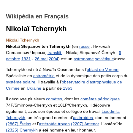
Wikipédia en Français
Nikolaï Tchernykh
Nikolaï Tchernykh
Nikolaï Stepanovitch Tchernykh
(en
russe
:
Николай
Степанович Черных
,
translitt.
:
Nikolaj Stepanovič Černyh
;
6
octobre
1931
-
26 mai
2004
) est un
astronome
soviétique
/russe.
Tchernykh est né à Novaïa Ousman dans l'
oblast de Voronej
.
Spécialiste en
astrométrie
et de la dynamique des petits corps du
système solaire
, il travaille à l'
observatoire d'astrophysique de
Crimée
en
Ukraine
à partir de
1963
.
Il découvre plusieurs
comètes
, dont les
comètes périodiques
74P/Smirnova-Chernykh et 101P/Chernykh. Il découvre
également, avec son épouse et collègue de travail
Lioudmila
Tchernykh
, un très grand nombre d'
astéroïdes
, dont notamment
(2867) Šteins
et l'
astéroïde troyen
(2207) Antenor
. L'astéroïde
(2325) Chernykh
a été nommé en leur honneur.