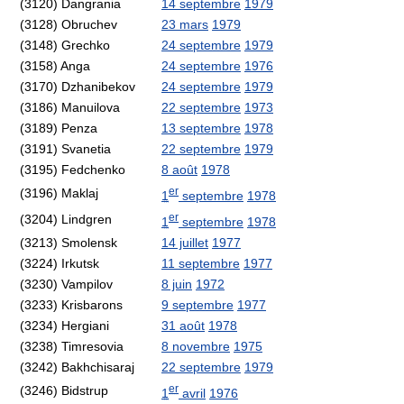
(3120) Dangrania
14 septembre
1979
(3128) Obruchev
23 mars
1979
(3148) Grechko
24 septembre
1979
(3158) Anga
24 septembre
1976
(3170) Dzhanibekov
24 septembre
1979
(3186) Manuilova
22 septembre
1973
(3189) Penza
13 septembre
1978
(3191) Svanetia
22 septembre
1979
(3195) Fedchenko
8 août
1978
er
(3196) Maklaj
1
septembre
1978
er
(3204) Lindgren
1
septembre
1978
(3213) Smolensk
14 juillet
1977
(3224) Irkutsk
11 septembre
1977
(3230) Vampilov
8 juin
1972
(3233) Krisbarons
9 septembre
1977
(3234) Hergiani
31 août
1978
(3238) Timresovia
8 novembre
1975
(3242) Bakhchisaraj
22 septembre
1979
er
(3246) Bidstrup
1
avril
1976