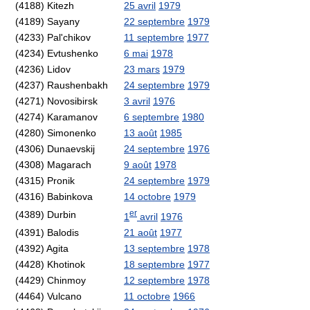
(4188) Kitezh
25 avril
1979
(4189) Sayany
22 septembre
1979
(4233) Pal'chikov
11 septembre
1977
(4234) Evtushenko
6 mai
1978
(4236) Lidov
23 mars
1979
(4237) Raushenbakh
24 septembre
1979
(4271) Novosibirsk
3 avril
1976
(4274) Karamanov
6 septembre
1980
(4280) Simonenko
13 août
1985
(4306) Dunaevskij
24 septembre
1976
(4308) Magarach
9 août
1978
(4315) Pronik
24 septembre
1979
(4316) Babinkova
14 octobre
1979
er
(4389) Durbin
1
avril
1976
(4391) Balodis
21 août
1977
(4392) Agita
13 septembre
1978
(4428) Khotinok
18 septembre
1977
(4429) Chinmoy
12 septembre
1978
(4464) Vulcano
11 octobre
1966