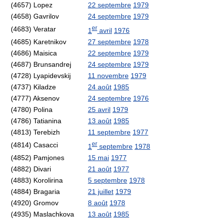
(4657) Lopez
22 septembre
1979
(4658) Gavrilov
24 septembre
1979
er
(4683) Veratar
1
avril
1976
(4685) Karetnikov
27 septembre
1978
(4686) Maisica
22 septembre
1979
(4687) Brunsandrej
24 septembre
1979
(4728) Lyapidevskij
11 novembre
1979
(4737) Kiladze
24 août
1985
(4777) Aksenov
24 septembre
1976
(4780) Polina
25 avril
1979
(4786) Tatianina
13 août
1985
(4813) Terebizh
11 septembre
1977
er
(4814) Casacci
1
septembre
1978
(4852) Pamjones
15 mai
1977
(4882) Divari
21 août
1977
(4883) Korolirina
5 septembre
1978
(4884) Bragaria
21 juillet
1979
(4920) Gromov
8 août
1978
(4935) Maslachkova
13 août
1985