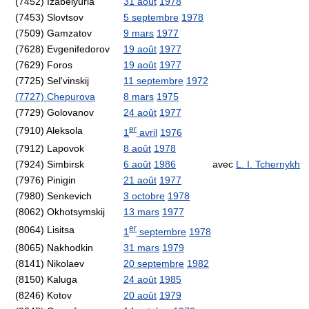
(7452) Izabelyuria
31 août
1978
(7453) Slovtsov
5 septembre
1978
(7509) Gamzatov
9 mars
1977
(7628) Evgenifedorov
19 août
1977
(7629) Foros
19 août
1977
(7725) Sel'vinskij
11 septembre
1972
(7727) Chepurova
8 mars
1975
(7729) Golovanov
24 août
1977
er
(7910) Aleksola
1
avril
1976
(7912) Lapovok
8 août
1978
(7924) Simbirsk
6 août
1986
avec
L. I. Tchernykh
(7976) Pinigin
21 août
1977
(7980) Senkevich
3 octobre
1978
(8062) Okhotsymskij
13 mars
1977
er
(8064) Lisitsa
1
septembre
1978
(8065) Nakhodkin
31 mars
1979
(8141) Nikolaev
20 septembre
1982
(8150) Kaluga
24 août
1985
(8246) Kotov
20 août
1979