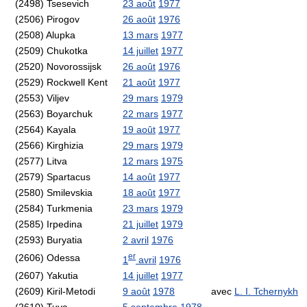
(2498) Tsesevich
23 août
1977
(2506) Pirogov
26 août
1976
(2508) Alupka
13 mars
1977
(2509) Chukotka
14 juillet
1977
(2520) Novorossijsk
26 août
1976
(2529) Rockwell Kent
21 août
1977
(2553) Viljev
29 mars
1979
(2563) Boyarchuk
22 mars
1977
(2564) Kayala
19 août
1977
(2566) Kirghizia
29 mars
1979
(2577) Litva
12 mars
1975
(2579) Spartacus
14 août
1977
(2580) Smilevskia
18 août
1977
(2584) Turkmenia
23 mars
1979
(2585) Irpedina
21 juillet
1979
(2593) Buryatia
2 avril
1976
er
(2606) Odessa
1
avril
1976
(2607) Yakutia
14 juillet
1977
(2609) Kiril-Metodi
9 août
1978
avec
L. I. Tchernykh