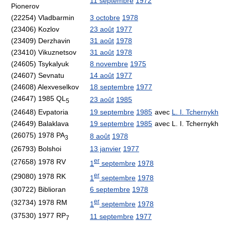
11 septembre
1972
Pionerov
(22254) Vladbarmin
3 octobre
1978
(23406) Kozlov
23 août
1977
(23409) Derzhavin
31 août
1978
(23410) Vikuznetsov
31 août
1978
(24605) Tsykalyuk
8 novembre
1975
(24607) Sevnatu
14 août
1977
(24608) Alexveselkov
18 septembre
1977
(24647) 1985 QL
23 août
1985
5
(24648) Evpatoria
19 septembre
1985
avec
L. I. Tchernykh
(24649) Balaklava
19 septembre
1985
avec L. I. Tchernykh
(26075) 1978 PA
8 août
1978
3
(26793) Bolshoi
13 janvier
1977
er
(27658) 1978 RV
1
septembre
1978
er
(29080) 1978 RK
1
septembre
1978
(30722) Biblioran
6 septembre
1978
er
(32734) 1978 RM
1
septembre
1978
(37530) 1977 RP
11 septembre
1977
7