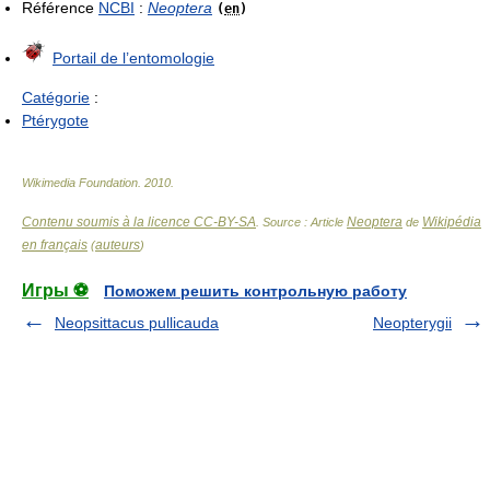
Référence
NCBI
:
Neoptera
(
en
)
Portail de l’entomologie
Catégorie
:
Ptérygote
Wikimedia Foundation
.
2010
.
Contenu soumis à la licence CC-BY-SA
Neoptera
Wikipédia
. Source : Article
de
en français
auteurs
(
)
Игры ⚽
Поможем решить контрольную работу
Neopsittacus pullicauda
Neopterygii