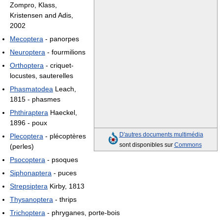
Zompro, Klass,
Kristensen and Adis,
2002
Mecoptera
- panorpes
Neuroptera
- fourmilions
Orthoptera
- criquet-
locustes, sauterelles
Phasmatodea
Leach,
1815 - phasmes
Phthiraptera
Haeckel,
1896 - poux
D'autres documents multimédia
Plecoptera
- plécoptères
sont disponibles sur
Commons
(perles)
Psocoptera
- psoques
Siphonaptera
- puces
Strepsiptera
Kirby, 1813
Thysanoptera
- thrips
Trichoptera
- phryganes, porte-bois