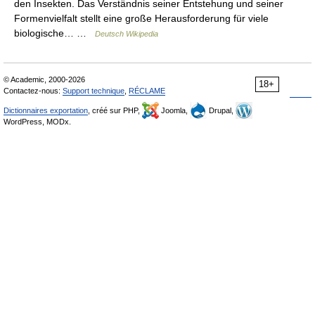
den Insekten. Das Verständnis seiner Entstehung und seiner
Formenvielfalt stellt eine große Herausforderung für viele
biologische… …
Deutsch Wikipedia
© Academic, 2000-2026
18+
Contactez-nous:
Support technique
,
RÉCLAME
Dictionnaires exportation
, créé sur PHP,
Joomla,
Drupal,
WordPress, MODx.