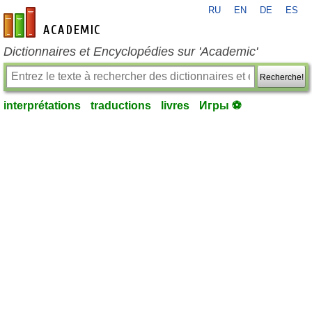
RU
EN
DE
ES
fr-academic.com
Dictionnaires et Encyclopédies sur 'Academic'
Recherche!
interprétations
traductions
livres
Игры ⚽