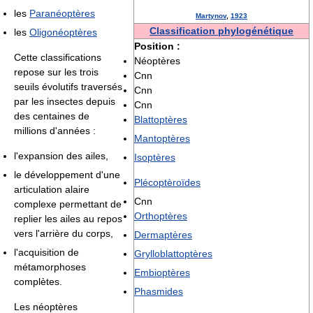
les
Paranéoptères
Martynov
,
1923
Classification phylogénétique
les
Oligonéoptères
Position :
Cette classifications
Néoptères
repose sur les trois
Cnn
seuils évolutifs traversés
Cnn
par les insectes depuis
Cnn
des centaines de
Blattoptères
millions d'années :
Mantoptères
l'expansion des ailes,
Isoptères
le développement d'une
Plécoptèroïdes
articulation alaire
Cnn
complexe permettant de
Orthoptères
replier les ailes au repos
vers l'arrière du corps,
Dermaptères
l'acquisition de
Grylloblattoptères
métamorphoses
Embioptères
complètes.
Phasmides
Les néoptères