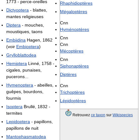
1773 - perce-oreilles
Rhaphidioptères
Dictyoptera
- blattes,
Mégaloptères
mantes religieuses
Cnn
Diptera
- mouches,
Hyménoptères
moustiques, taons
Cnn
Embiidina
Hagen, 1862
Cnn
(voir
Embioptera
)
Mécoptères
Grylloblattodea
Cnn
Hemiptera
Linné, 1758 -
Siphonaptères
cigales, punaises,
Diptères
pucerons...
Hymenoptera
- abeilles,
Cnn
guêpes, bourdons,
Trichoptères
fourmis
Lépidoptères
Isoptera
Brullé, 1832 -
termites
Retrouvez
ce taxon
sur
Wikispecies
Lepidoptera
- papillons,
papillons de nuit
Mantophasmatodea