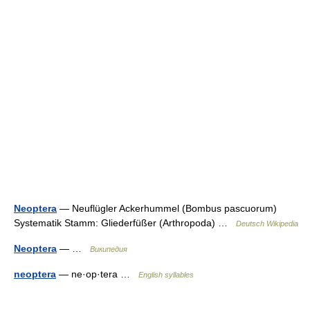
Neoptera
— Neuflügler Ackerhummel (Bombus pascuorum)
Systematik Stamm: Gliederfüßer (Arthropoda) …
Deutsch Wikipedia
Neoptera
— …
Википедия
neoptera
— ne·op·tera …
English syllables