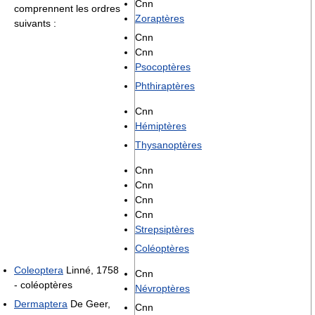
Cnn
comprennent les ordres
Zoraptères
suivants :
Cnn
Cnn
Psocoptères
Phthiraptères
Cnn
Hémiptères
Thysanoptères
Cnn
Cnn
Cnn
Cnn
Strepsiptères
Coléoptères
Coleoptera
Linné, 1758
Cnn
- coléoptères
Névroptères
Dermaptera
De Geer,
Cnn