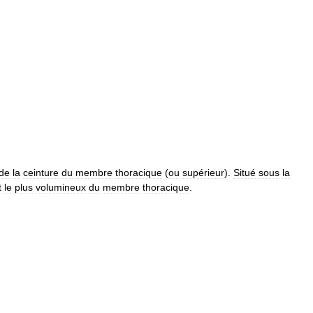
de
la
ceinture
du
membre
thoracique
(
ou
supérieur
).
Situé
sous
la
t
le
plus
volumineux
du
membre
thoracique
.