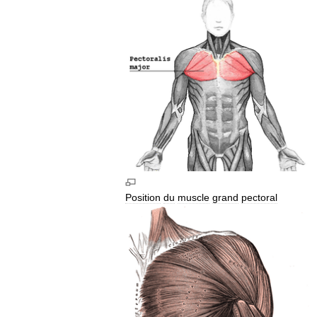
Position
du
muscle
grand
pectoral