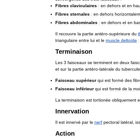
Fibres
claviculaires
:
en
dehors
et
en
hau
Fibres
sternales
:
en
dehors
horizontale
Fibres
abdominales
:
en
dehors
et
en
ba
Il
recouvre
la
partie
antéro
-
supérieure
du
t
triangulaire
entre
lui
et
le
muscle
deltoïde
:
Terminaison
Les
3
faisceaux
se
terminent
en
deux
fais
et
sur
la
partie
antéro
-
latérale
du
tubercule
Faisceau
supérieur
qui
est
formé
des
fib
Faisceau
inférieur
qui
est
formé
de
la
moi
La
terminaison
est
tortionée
obliquement
e
Innervation
Il
est
innervé
par
le
nerf
pectoral
latéral
,
is
Action