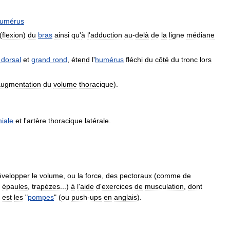
umérus
(
flexion
)
du
bras
ainsi
qu
'
à
l
'
adduction
au
-
delà
de
la
ligne
médiane
dorsal
et
grand
rond
,
étend
l
'
humérus
fléchi
du
côté
du
tronc
lors
augmentation
du
volume
thoracique
).
iale
et
l
'
artère
thoracique
latérale
.
évelopper
le
volume
,
ou
la
force
,
des
pectoraux
(
comme
de
,
épaules
,
trapèzes
...)
à
l
'
aide
d
'
exercices
de
musculation
,
dont
,
est
les
"
pompes
" (
ou
push
-
ups
en
anglais
).