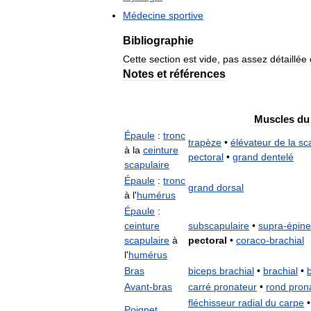
Médecine
sportive
Bibliographie
Cette
section
est
vide
,
pas
assez
détaillée
Notes
et
références
Muscles
du
Épaule
:
tronc
trapèze
•
élévateur
de
la
sc
à
la
ceinture
pectoral
•
grand
dentelé
scapulaire
Épaule
:
tronc
grand
dorsal
à
l
'
humérus
Épaule
:
ceinture
subscapulaire
•
supra
-
épin
scapulaire
à
pectoral
•
coraco
-
brachial
l
'
humérus
Bras
biceps
brachial
•
brachial
•
Avant
-
bras
carré
pronateur
•
rond
pron
fléchisseur
radial
du
carpe
Poignet