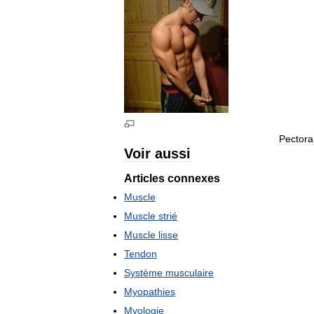
Pectora
Voir
aussi
Articles
connexes
Muscle
Muscle
strié
Muscle
lisse
Tendon
Système
musculaire
Myopathies
Myologie