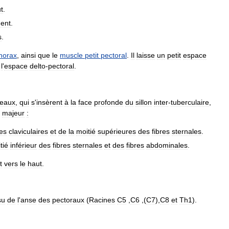
t
.
ment
.
s
.
horax
,
ainsi
que
le
muscle
petit
pectoral
.
Il
laisse
un
petit
espace
l
'
espace
delto
-
pectoral
.
ceaux
,
qui
s
'
insèrent
à
la
face
profonde
du
sillon
inter
-
tuberculaire
,
majeur
:
res
claviculaires
et
de
la
moitié
supérieures
des
fibres
sternales
.
tié
inférieur
des
fibres
sternales
et
des
fibres
abdominales
.
t
vers
le
haut
.
su
de
l
'
anse
des
pectoraux
(
Racines
C5
,
C6
,(
C7
),
C8
et
Th1
).