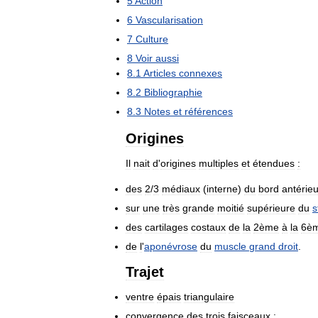
5
Action
6
Vascularisation
7
Culture
8
Voir
aussi
8
.
1
Articles
connexes
8
.
2
Bibliographie
8
.
3
Notes
et
références
Origines
Il
nait
d
'
origines
multiples
et
étendues
:
des
2
/
3
médiaux
(
interne
)
du
bord
antérieu
sur
une
très
grande
moitié
supérieure
du
s
des
cartilages
costaux
de
la
2ème
à
la
6è
de
l
'
aponévrose
du
muscle
grand
droit
.
Trajet
ventre
épais
triangulaire
convergence
des
trois
faisceaux
: