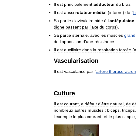
Il
est
principalement
adducteur
du
bras
Il
est
aussi
rotateur
médial
(
interne
)
de
l
'
h
Sa
partie
claviculaire
aide
à
l
'
antépulsion
(
ligne
passant
par
l
'
axe
du
corps
).
Sa
partie
sternale
,
avec
les
muscles
grand
de
l
'
opposition
d
'
une
résistance
.
Il
est
auxiliaire
dans
la
respiration
forcée
(
Vascularisation
Il
est
vascularisé
par
l
'
artère
thoraco
-
acrom
Culture
Il
est
courant
,
à
défaut
d
'
être
naturel
,
de
d
nombreux
autres
muscles
:
biceps
,
triceps
l
'
exemple
le
plus
courant
,
et
le
plus
simple