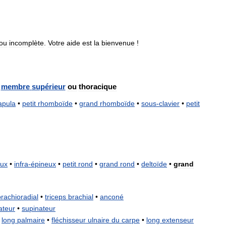
ou
incomplète
.
Votre
aide
est
la
bienvenue
!
membre
supérieur
ou
thoracique
apula
•
petit
rhomboïde
•
grand
rhomboïde
•
sous
-
clavier
•
petit
eux
•
infra
-
épineux
•
petit
rond
•
grand
rond
•
deltoïde
•
grand
brachioradial
•
triceps
brachial
•
anconé
ateur
•
supinateur
•
long
palmaire
•
fléchisseur
ulnaire
du
carpe
•
long
extenseur