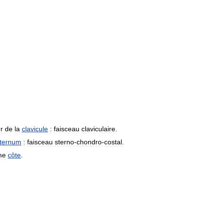
r
de
la
clavicule
:
faisceau
claviculaire
.
ternum
:
faisceau
sterno
-
chondro
-
costal
.
me
côte
.