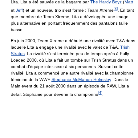
Lita. Lita a été sauvée de la bagarre par
The Hardy Boyz
(
Matt
[
3
]
et
Jeff
) et un nouveau trio s'est formé : Team Xtreme
. En tant
que membre de Team Xtreme, Lita a développée une image
plus alternative en portant fréquemment des pantalons taille
basse.
En juin 2000, Team Xtreme a débuté une rivalité avec T&A dans
laquelle Lita a engagé une rivalité avec le valet de T&A,
Trish
Stratus
. La rivalité s'est terminée peu de temps après à Fully
Loaded 2000, où Lita a fait un tombé sur Trish Stratus dans un
combat d'équipe inter-sexe à six personnes. Suivant cette
rivalité, Lita a commencé une autre rivalité avec la championne
féminine de la WWF
Stephanie McMahon-Helmsley
. Dans le
Main event du 21 août 2000 dans un épisode de RAW, Lita a
[
4
]
défait Stephanie pour devenir la championne
.