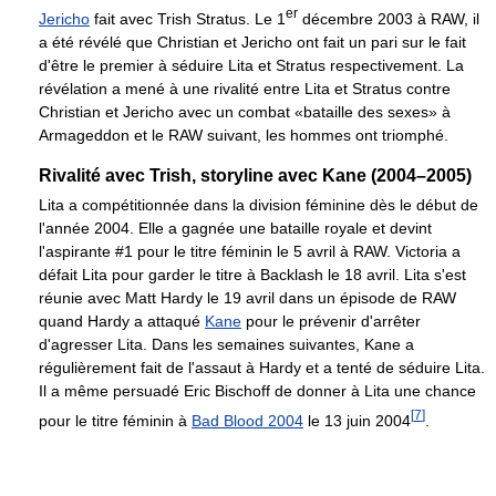
er
Jericho
fait avec Trish Stratus. Le 1
décembre 2003 à RAW, il
a été révélé que Christian et Jericho ont fait un pari sur le fait
d'être le premier à séduire Lita et Stratus respectivement. La
révélation a mené à une rivalité entre Lita et Stratus contre
Christian et Jericho avec un combat «bataille des sexes» à
Armageddon et le RAW suivant, les hommes ont triomphé.
Rivalité avec Trish, storyline avec Kane (2004–2005)
Lita a compétitionnée dans la division féminine dès le début de
l'année 2004. Elle a gagnée une bataille royale et devint
l'aspirante #1 pour le titre féminin le 5 avril à RAW. Victoria a
défait Lita pour garder le titre à Backlash le 18 avril. Lita s'est
réunie avec Matt Hardy le 19 avril dans un épisode de RAW
quand Hardy a attaqué
Kane
pour le prévenir d'arrêter
d'agresser Lita. Dans les semaines suivantes, Kane a
régulièrement fait de l'assaut à Hardy et a tenté de séduire Lita.
Il a même persuadé Eric Bischoff de donner à Lita une chance
[
7
]
pour le titre féminin à
Bad Blood 2004
le 13 juin 2004
.