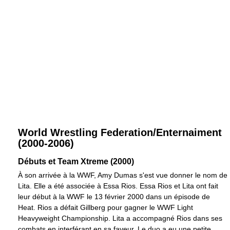
World Wrestling Federation/Enternaiment
(2000-2006)
Débuts et Team Xtreme (2000)
À son arrivée à la WWF, Amy Dumas s'est vue donner le nom de
Lita. Elle a été associée à Essa Rios. Essa Rios et Lita ont fait
leur début à la WWF le 13 février 2000 dans un épisode de
Heat. Rios a défait Gillberg pour gagner le WWF Light
Heavyweight Championship. Lita a accompagné Rios dans ses
combats en interférant en sa faveur. Le duo a eu une petite