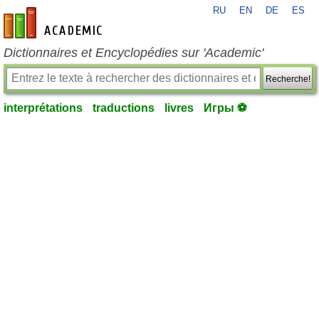
RU
EN
DE
ES
fr-academic.com
Dictionnaires et Encyclopédies sur 'Academic'
Recherche!
interprétations
traductions
livres
Игры ⚽