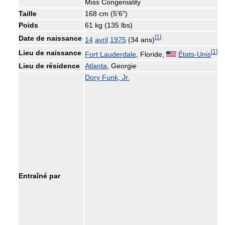
Miss Congeniality
Taille
168 cm (5'6")
Poids
61 kg (135 lbs)
[
1
]
Date de naissance
14
avril
1975
(34 ans)
[
1
]
Lieu de naissance
Fort Lauderdale
, Floride,
États-Unis
Lieu de résidence
Atlanta
, Georgie
Dory Funk, Jr.
Entraîné par