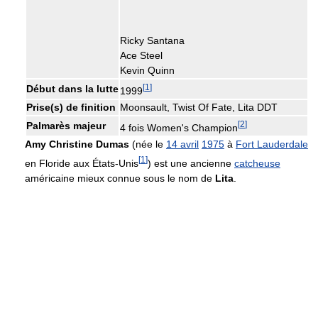
Ricky Santana
Ace Steel
Kevin Quinn
[
1
]
Début dans la lutte
1999
Prise(s) de finition
Moonsault, Twist Of Fate, Lita DDT
[
2
]
Palmarès majeur
4 fois Women's Champion
Amy Christine Dumas
(née le
14 avril
1975
à
Fort Lauderdale
[
1
]
en Floride aux États-Unis
) est une ancienne
catcheuse
américaine mieux connue sous le nom de
Lita
.