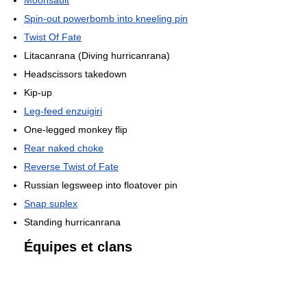
Moonsault
Spin-out powerbomb into kneeling pin
Twist Of Fate
Litacanrana (Diving hurricanrana)
Headscissors takedown
Kip-up
Leg-feed enzuigiri
One-legged monkey flip
Rear naked choke
Reverse Twist of Fate
Russian legsweep into floatover pin
Snap suplex
Standing hurricanrana
Équipes et clans