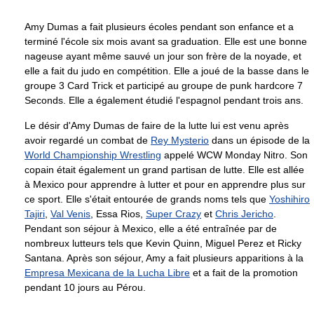
Amy Dumas a fait plusieurs écoles pendant son enfance et a
terminé l'école six mois avant sa graduation. Elle est une bonne
nageuse ayant même sauvé un jour son frère de la noyade, et
elle a fait du judo en compétition. Elle a joué de la basse dans le
groupe 3 Card Trick et participé au groupe de punk hardcore 7
Seconds. Elle a également étudié l'espagnol pendant trois ans.
Le désir d'Amy Dumas de faire de la lutte lui est venu après
avoir regardé un combat de
Rey Mysterio
dans un épisode de la
World Championship Wrestling
appelé WCW Monday Nitro. Son
copain était également un grand partisan de lutte. Elle est allée
à Mexico pour apprendre à lutter et pour en apprendre plus sur
ce sport. Elle s'était entourée de grands noms tels que
Yoshihiro
Tajiri
,
Val Venis
, Essa Rios,
Super Crazy
et
Chris Jericho
.
Pendant son séjour à Mexico, elle a été entraînée par de
nombreux lutteurs tels que Kevin Quinn, Miguel Perez et Ricky
Santana. Après son séjour, Amy a fait plusieurs apparitions à la
Empresa Mexicana de la Lucha Libre
et a fait de la promotion
pendant 10 jours au Pérou.