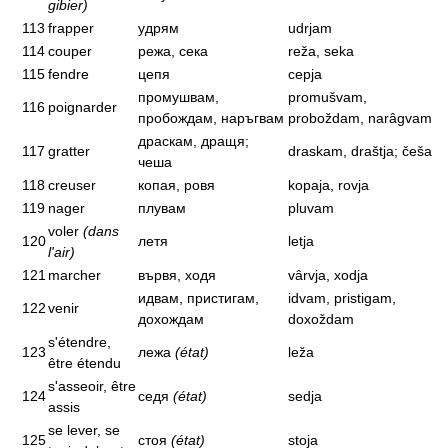
gibier)
113
frapper
удрям
udrjam
114
couper
режа, сека
reža, seka
115
fendre
цепя
cepja
промушвам,
promušvam,
116
poignarder
пробождам, наръгвам
proboždam, narâgvam
драскам, дращя;
117
gratter
draskam, draštja; češa
чеша
118
creuser
копая, ровя
kopaja, rovja
119
nager
плувам
pluvam
voler
(dans
120
летя
letja
l'air)
121
marcher
вървя, ходя
vârvja, xodja
идвам, пристигам,
idvam, pristigam,
122
venir
дохождам
doxoždam
s'étendre,
123
лежа
(état)
leža
être étendu
s'asseoir, être
124
седя
(état)
sedja
assis
se lever, se
125
стоя
(état)
stoja