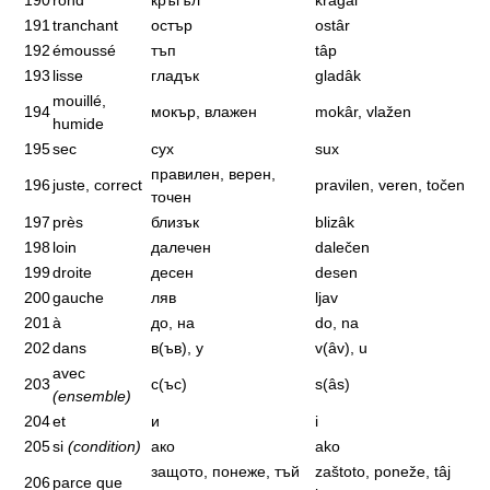
190
rond
кръгъл
krâgâl
191
tranchant
остър
ostâr
192
émoussé
тъп
tâp
193
lisse
гладък
gladâk
mouillé,
194
мокър, влажен
mokâr, vlažen
humide
195
sec
сух
sux
правилен, верен,
196
juste, correct
pravilen, veren, točen
точен
197
près
близък
blizâk
198
loin
далечен
dalečen
199
droite
десен
desen
200
gauche
ляв
ljav
201
à
до, на
do, na
202
dans
в(ъв), у
v(âv), u
avec
203
с(ъс)
s(âs)
(ensemble)
204
et
и
i
205
si
(condition)
ако
ako
защото, понеже, тъй
zaštoto, poneže, tâj
206
parce que