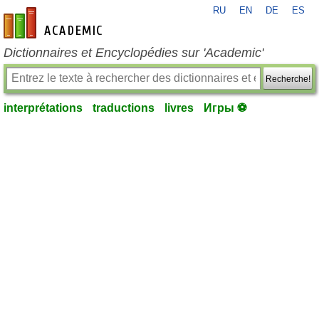
RU
EN
DE
ES
fr-academic.com
Dictionnaires et Encyclopédies sur 'Academic'
Recherche!
interprétations
traductions
livres
Игры ⚽