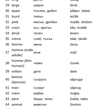
29
large
широк
širok
30
épais
плътен, дебел
plâten, debel
31
lourd
тежък
težâk
32
petit
малък, дребен
malâk, dreben
33
court
къс, кратък
kâs, kratâk
34
étroit
тесен
tesen
35
mince
слаб, тънък
slab, tânâk
36
femme
жена
žena
homme
(mâle
37
мъж
mâž
adulte)
homme
(être
38
човек
čovek
humain)
39
enfant
дете
dete
femme
40
съпруга
sâpruga
(épouse)
41
mari
съпруг
sâprug
42
mère
майка
majka
43
père
баща, татко
bašta, tatko
44
animal
животно
životno