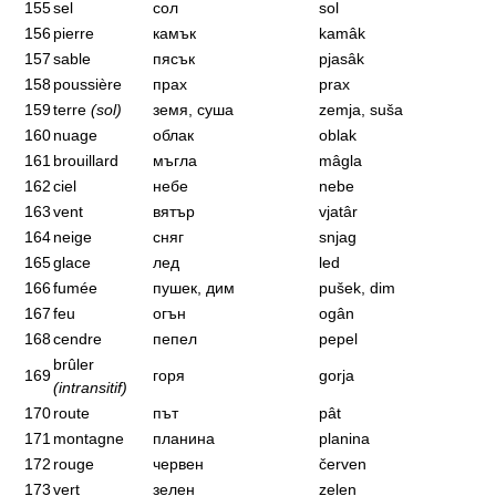
155
sel
сол
sol
156
pierre
камък
kamâk
157
sable
пясък
pjasâk
158
poussière
прах
prax
159
terre
(sol)
земя, суша
zemja, suša
160
nuage
облак
oblak
161
brouillard
мъгла
mâgla
162
ciel
небе
nebe
163
vent
вятър
vjatâr
164
neige
сняг
snjag
165
glace
лед
led
166
fumée
пушек, дим
pušek, dim
167
feu
огън
ogân
168
cendre
пепел
pepel
brûler
169
горя
gorja
(intransitif)
170
route
път
pât
171
montagne
планина
planina
172
rouge
червен
červen
173
vert
зелен
zelen