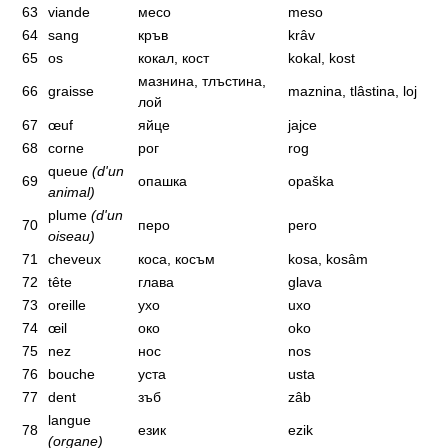
63
viande
месо
meso
64
sang
кръв
krâv
65
os
кокал, кост
kokal, kost
мазнина, тлъстина,
66
graisse
maznina, tlâstina, loj
лой
67
œuf
яйце
jajce
68
corne
рог
rog
queue
(d'un
69
опашка
opaška
animal)
plume
(d'un
70
перо
pero
oiseau)
71
cheveux
коса, косъм
kosa, kosâm
72
tête
глава
glava
73
oreille
ухо
uxo
74
œil
око
oko
75
nez
нос
nos
76
bouche
уста
usta
77
dent
зъб
zâb
langue
78
език
ezik
(organe)