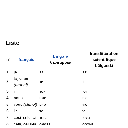
Liste
translittération
bulgare
n°
français
scientifique
български
bâlgarski
1
je
аз
az
tu, vous
2
ти
ti
(formel)
3
il
той
toj
4
nous
ние
nie
5
vous
(pluriel)
вие
vie
6
ils
те
te
7
ceci, celui-ci
това
tova
8
cela, celui-là
онова
onova