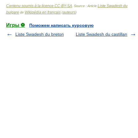
Contenu soumis à la licence CC-BY-SA
Liste Swadesh du
. Source : Article
bulgare
Wikipédia en français
auteurs
de
(
)
Игры ⚽
Поможем написать курсовую
Liste Swadesh du breton
Liste Swadesh du castillan