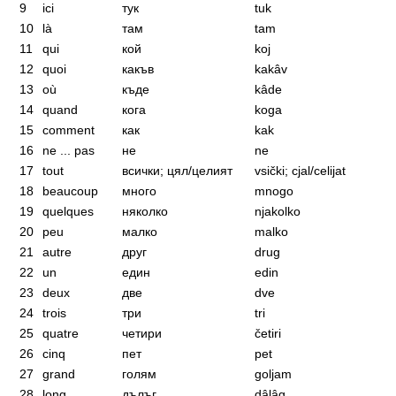
9
ici
тук
tuk
10
là
там
tam
11
qui
кой
koj
12
quoi
какъв
kakâv
13
où
къде
kâde
14
quand
кога
koga
15
comment
как
kak
16
ne ... pas
не
ne
17
tout
всички; цял/целият
vsički; cjal/celijat
18
beaucoup
много
mnogo
19
quelques
няколко
njakolko
20
peu
малко
malko
21
autre
друг
drug
22
un
един
edin
23
deux
две
dve
24
trois
три
tri
25
quatre
четири
četiri
26
cinq
пет
pet
27
grand
голям
goljam
28
long
дълъг
dâlâg