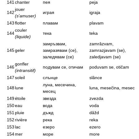
141
chanter
пея
peja
jouer
142
играя
igraja
(s'amuser)
143
flotter
плавам
plavam
couler
144
тека
teka
(liquide)
замръзвам,
zamrâzvam,
145
geler
замразявам (се),
zamrazjavam (se),
заледявам (се)
zaledjavam (se)
gonfler
146
подувам се, отичам
poduvam se, otičam
(intransitif)
147
soleil
слънце
slânce
луна, месечина,
148
lune
luna, mesečina, mesec
месец
149
étoile
звезда
zvezda
150
eau
вода
voda
151
pluie
дъжд
dâžd
152
rivière
река
reka
153
lac
езеро
ezero
154
mer
море
more