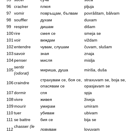
96
cracher
плюя
pljuja
97
vomir
повръщам, бълвам
povrâštam, bâlvam
98
souffler
духам
duxam
99
respirer
дишам
dišam
100
rire
смея се
smeja se
101
voir
виждам
viždam
102
entendre
чувам, слушам
čuvam, slušam
103
savoir
зная
znaja
104
penser
мисля
mislja
sentir
105
мириша, душа
miriša, duša
(odorat)
страхувам се, боя се,
straxuvam se, boja se,
106
craindre
опасявам се
opasjavam se
107
dormir
спя
spja
108
vivre
живея
živeja
109
mourir
умирам
umiram
110
tuer
убивам
ubivam
111
se battre
бия се
bija se
chasser
(le
112
ловувам
lovuvam