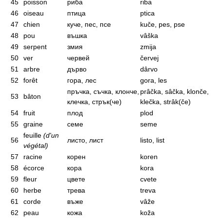
45
poisson
риба
riba
46
oiseau
птица
ptica
47
chien
куче, пес, псе
kuče, pes, pse
48
pou
въшка
vâška
49
serpent
змия
zmija
50
ver
червей
červej
51
arbre
дърво
dârvo
52
forêt
гора, лес
gora, les
пръчка, съчка, клонче,
prâčka, sâčka, klonče,
53
bâton
клечка, стрък(че)
klečka, strâk(če)
54
fruit
плод
plod
55
graine
семе
seme
feuille
(d'un
56
листо, лист
listo, list
végétal)
57
racine
корен
koren
58
écorce
кора
kora
59
fleur
цвете
cvete
60
herbe
трева
treva
61
corde
въже
vâže
62
peau
кожа
koža