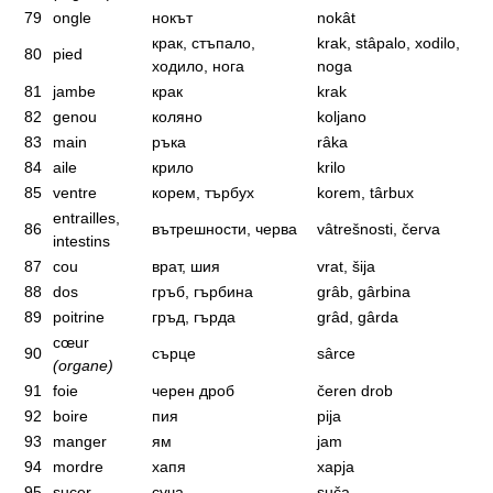
79
ongle
нокът
nokât
крак, стъпало,
krak, stâpalo, xodilo,
80
pied
ходило, нога
noga
81
jambe
крак
krak
82
genou
коляно
koljano
83
main
ръка
râka
84
aile
крило
krilo
85
ventre
корем, търбух
korem, târbux
entrailles,
86
вътрешности, черва
vâtrešnosti, červa
intestins
87
cou
врат, шия
vrat, šija
88
dos
гръб, гърбина
grâb, gârbina
89
poitrine
гръд, гърда
grâd, gârda
cœur
90
сърце
sârce
(organe)
91
foie
черен дроб
čeren drob
92
boire
пия
pija
93
manger
ям
jam
94
mordre
хапя
xapja
95
sucer
суча
suča