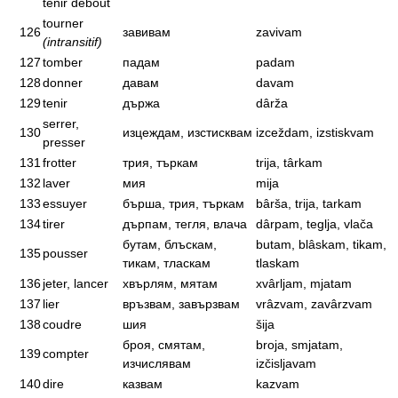
tenir debout
tourner
126
завивам
zavivam
(intransitif)
127
tomber
падам
padam
128
donner
давам
davam
129
tenir
държа
dârža
serrer,
130
изцеждам, изстисквам
izceždam, izstiskvam
presser
131
frotter
трия, търкам
trija, târkam
132
laver
мия
mija
133
essuyer
бърша, трия, търкам
bârša, trija, tarkam
134
tirer
дърпам, тегля, влача
dârpam, teglja, vlača
бутам, блъскам,
butam, blâskam, tikam,
135
pousser
тикам, тласкам
tlaskam
136
jeter, lancer
хвърлям, мятам
xvârljam, mjatam
137
lier
връзвам, завързвам
vrâzvam, zavârzvam
138
coudre
шия
šija
броя, смятам,
broja, smjatam,
139
compter
изчислявам
izčisljavam
140
dire
казвам
kazvam