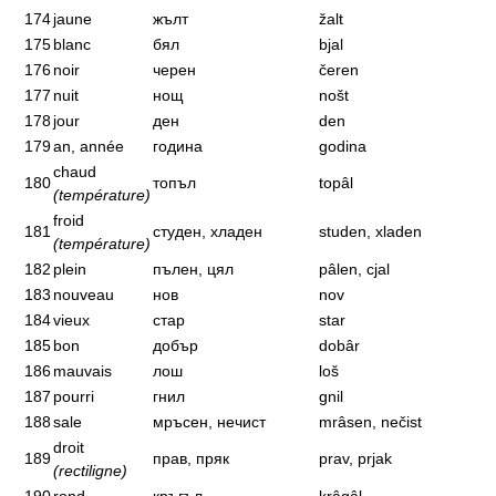
174
jaune
жълт
žalt
175
blanc
бял
bjal
176
noir
черен
čeren
177
nuit
нощ
nošt
178
jour
ден
den
179
an, année
година
godina
chaud
180
топъл
topâl
(température)
froid
181
студен, хладен
studen, xladen
(température)
182
plein
пълен, цял
pâlen, cjal
183
nouveau
нов
nov
184
vieux
стар
star
185
bon
добър
dobâr
186
mauvais
лош
loš
187
pourri
гнил
gnil
188
sale
мръсен, нечист
mrâsen, nečist
droit
189
прав, пряк
prav, prjak
(rectiligne)