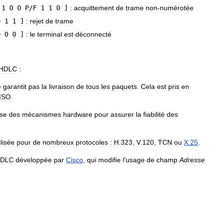
1
0
0
P
/
F
1
1
0
]
:
acquittement
de
trame
non
-
numérotée
0
1
1
]
:
rejet
de
trame
0
0
0
]
:
le
terminal
est
déconnecté
HDLC
:
e
garantit
pas
la
livraison
de
tous
les
paquets
.
Cela
est
pris
en
ISO
.
ise
des
mécanismes
hardware
pour
assurer
la
fiabilité
des
ilisée
pour
de
nombreux
protocoles
:
H
.
323
,
V
.
120
,
TCN
ou
X
.
25
.
DLC
développée
par
Cisco
,
qui
modifie
l
'
usage
de
champ
Adresse