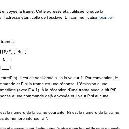
t
envoyée
la
trame
.
Cette
adresse
était
utilisée
lorsque
la
e
,
l
'
adresse
étant
celle
de
l
'
esclave
.
En
communication
point
-
à
-
trames
:
][
P
/
F
][
Nr
]
[
Nr
]
[___]
ettre
/
Fin
).
Il
est
dit
positionné
s
'
il
a
la
valeur
1
.
Par
convention
,
le
mmande
et
F
si
la
trame
est
une
réponse
.
L
'
émission
d
'
une
mmédiate
(
avec
F
=
1
).
À
la
réception
d
'
une
trame
avec
le
bit
P
/
F
éponse
à
une
commande
déjà
envoyée
et
il
vaut
P
si
aucune
est
le
numéro
de
la
trame
courante
.
Nr
est
le
numéro
de
la
trame
es
de
numéro
inférieur
à
Nr
.
rits
ci
-
dessus
,
sont
écrits
dans
l
'
ordre
dans
lequel
ils
sont
envoyés