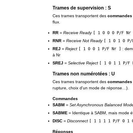
Trames
de
supervision
:
S
Ces
trames
transportent
des
commandes
flux
.
RR
=
Receive
Ready
[
1
0
0
0
P
/
F
Nr
RNR
=
Receive
Not
Ready
[
1
0
1
0
P
/
REJ
=
Reject
[
1
0
0
1
P
/
F
Nr
]
:
dem
à
Nr
SREJ
=
Selective
Reject
[
1
0
1
1
P
/
F
Trames
non
numérotées
:
U
Ces
trames
transportent
des
commandes
rupture
,
choix
d
'
un
mode
de
réponse
…).
Commandes
SABM
=
Set
Asynchronous
Balanced
Mod
SABME
=
Identique
à
SABM
,
mais
mode
é
DISC
=
Disconnect
[
1
1
1
1
P
/
F
0
1
Réponses