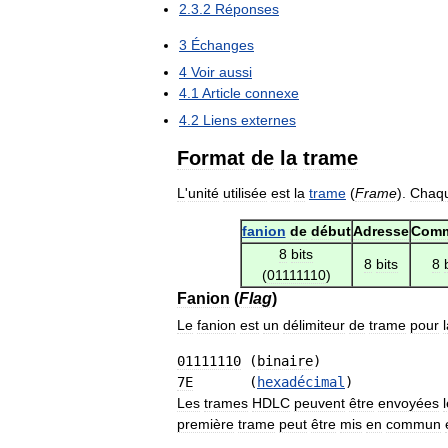
2
.
3
.
2
Réponses
3
Échanges
4
Voir
aussi
4
.
1
Article
connexe
4
.
2
Liens
externes
Format
de
la
trame
L
'
unité
utilisée
est
la
trame
(
Frame
).
Chaq
fanion
de
début
Adresse
Com
8
bits
8
bits
8
(
01111110
)
Fanion
(
Flag
)
Le
fanion
est
un
délimiteur
de
trame
pour
01111110
 (
binaire
7E
       (
hexadécimal
Les
trames
HDLC
peuvent
être
envoyées
première
trame
peut
être
mis
en
commun