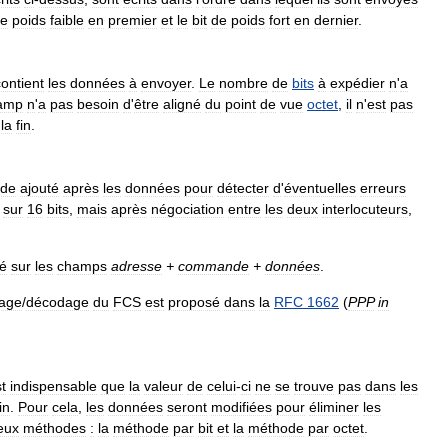
e
poids
faible
en
premier
et
le
bit
de
poids
fort
en
dernier
.
contient
les
données
à
envoyer
.
Le
nombre
de
bits
à
expédier
n
'
a
amp
n
'
a
pas
besoin
d
'
être
aligné
du
point
de
vue
octet
,
il
n
'
est
pas
la
fin
.
ode
ajouté
après
les
données
pour
détecter
d
'
éventuelles
erreurs
sur
16
bits
,
mais
après
négociation
entre
les
deux
interlocuteurs
,
lé
sur
les
champs
adresse
+
commande
+
données
.
age
/
décodage
du
FCS
est
proposé
dans
la
RFC
1662
(
PPP
in
t
indispensable
que
la
valeur
de
celui
-
ci
ne
se
trouve
pas
dans
les
in
.
Pour
cela
,
les
données
seront
modifiées
pour
éliminer
les
eux
méthodes
:
la
méthode
par
bit
et
la
méthode
par
octet
.