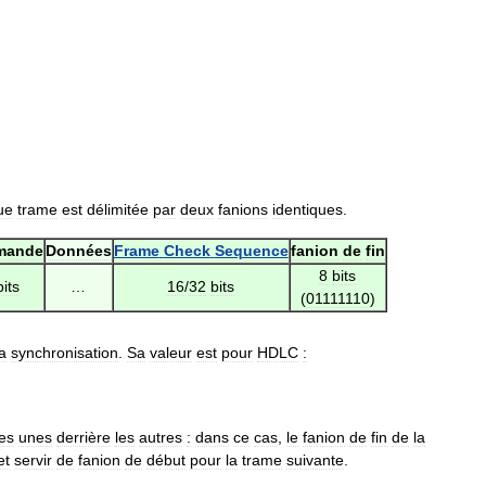
ue
trame
est
délimitée
par
deux
fanions
identiques
.
mande
Données
Frame
Check
Sequence
fanion
de
fin
8
bits
bits
…
16
/
32
bits
(
01111110
)
la
synchronisation
.
Sa
valeur
est
pour
HDLC
:
les
unes
derrière
les
autres
:
dans
ce
cas
,
le
fanion
de
fin
de
la
et
servir
de
fanion
de
début
pour
la
trame
suivante
.