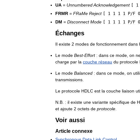
UA
=
Unnumbered
Acknowledgement
[
1
FRMR
=
FRaMe
Reject
[
1
1
1
1
P
/
F
DM
=
Disconnect
Mode
[
1
1
1
1
P
/
F
Échanges
Il
existe
2
modes
de
fonctionnement
dans
Le
mode
Best
-
Effort
:
dans
ce
mode
,
on
n
charge
par
la
couche
réseau
du
protocole
Le
mode
Balanced
:
dans
ce
mode
,
on
util
transmissions
.
Le
protocole
HDLC
est
la
couche
liaison
ut
N
.
B
.
:
il
existe
une
variante
spécifique
de
H
et
ajoute
2
octets
de
protocole
.
Voir
aussi
Article
connexe
Synchronous
Data
Link
Control