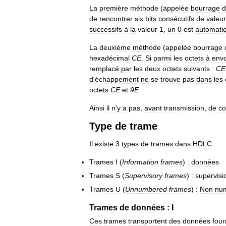
La
première
méthode
(
appelée
bourrage
d
de
rencontrer
six
bits
consécutifs
de
valeur
successifs
à
la
valeur
1
,
un
0
est
automati
La
deuxième
méthode
(
appelée
bourrage
hexadécimal
CE
.
Si
parmi
les
octets
à
env
remplacé
par
les
deux
octets
suivants
:
CE
d
'
échappement
ne
se
trouve
pas
dans
les
octets
CE
et
9E
.
Ainsi
il
n
'
y
a
pas
,
avant
transmission
,
de
co
Type
de
trame
Il
existe
3
types
de
trames
dans
HDLC
:
Trames
I
(
Information
frames
)
:
données
Trames
S
(
Supervisory
frames
)
:
supervisi
Trames
U
(
Unnumbered
frames
)
:
Non
nu
Trames
de
données
:
I
Ces
trames
transportent
des
données
four