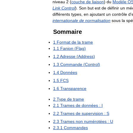
niveau
2
(
couche
de
liaison
)
du
Modèle
OS
Link
Control
).
Son
but
est
de
définir
un
mé
différents
types
,
en
ajoutant
un
contrôle
d
'
internationale
de
normalisation
sous
la
spé
Sommaire
1
Format
de
la
trame
1
.
1
Fanion
(
Flag
)
1
.
2
Adresse
(
Address
)
1
.
3
Commande
(
Control
)
1
.
4
Données
1
.
5
FCS
1
.
6
Transparence
2
Type
de
trame
2
.
1
Trames
de
données
:
I
2
.
2
Trames
de
supervision
:
S
2
.
3
Trames
non
numérotées
:
U
2
.
3
.
1
Commandes