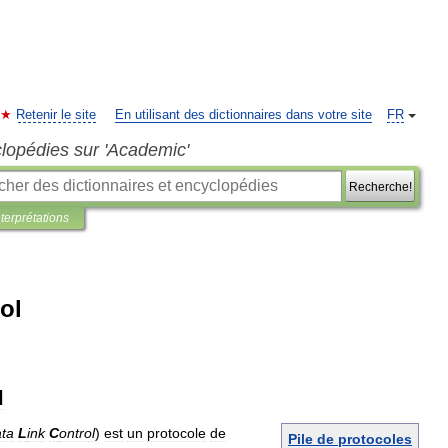
Retenir le site
En utilisant des dictionnaires dans votre site
FR
clopédies sur 'Academic'
Recherche!
nterprétations
ol
l
ata
L
ink
C
ontrol
)
est
un
protocole
de
Pile
de
protocoles