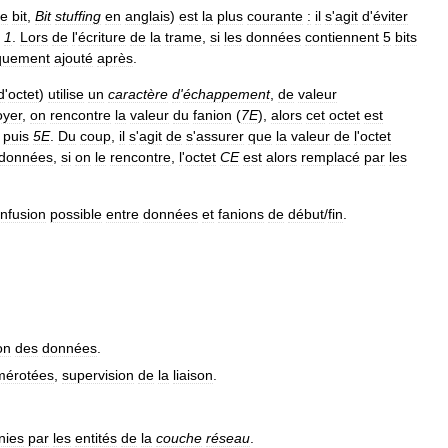
e
bit
,
Bit
stuffing
en
anglais
)
est
la
plus
courante
:
il
s
'
agit
d
'
éviter
1
.
Lors
de
l
'
écriture
de
la
trame
,
si
les
données
contiennent
5
bits
quement
ajouté
après
.
d
'
octet
)
utilise
un
caractère
d
'
échappement
,
de
valeur
oyer
,
on
rencontre
la
valeur
du
fanion
(
7E
),
alors
cet
octet
est
puis
5E
.
Du
coup
,
il
s
'
agit
de
s
'
assurer
que
la
valeur
de
l
'
octet
données
,
si
on
le
rencontre
,
l
'
octet
CE
est
alors
remplacé
par
les
nfusion
possible
entre
données
et
fanions
de
début
/
fin
.
on
des
données
.
mérotées
,
supervision
de
la
liaison
.
nies
par
les
entités
de
la
couche
réseau
.