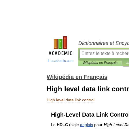
Dictionnaires et Ency
fr-academic.com
Wikipédia en Français
i
Wikipédia en Français
High level data link contr
High
level
data
link
control
High
-
Level
Data
Link
Contro
Le
HDLC
(
sigle
anglais
pour
H
igh
-
Level
D