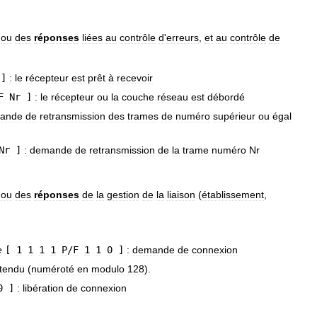
ou
des
réponses
liées
au
contrôle
d
'
erreurs
,
et
au
contrôle
de
]
:
le
récepteur
est
prêt
à
recevoir
F
Nr
]
:
le
récepteur
ou
la
couche
réseau
est
débordé
ande
de
retransmission
des
trames
de
numéro
supérieur
ou
égal
Nr
]
:
demande
de
retransmission
de
la
trame
numéro
Nr
ou
des
réponses
de
la
gestion
de
la
liaison
(
établissement
,
e
[
1
1
1
1
P
/
F
1
1
0
]
:
demande
de
connexion
tendu
(
numéroté
en
modulo
128
).
0
]
:
libération
de
connexion