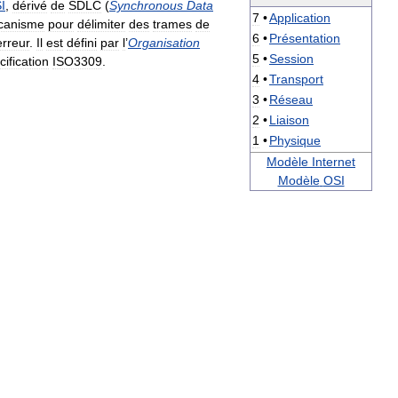
I
,
dérivé
de
SDLC
(
Synchronous
Data
7
•
Application
canisme
pour
délimiter
des
trames
de
6
•
Présentation
erreur
.
Il
est
défini
par
l
’
Organisation
5
•
Session
cification
ISO3309
.
4
•
Transport
3
•
Réseau
2
•
Liaison
1
•
Physique
Modèle
Internet
Modèle
OSI