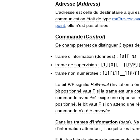
Adresse
(
Address
)
L
'
adresse
est
celle
du
destinataire
à
qui
es
communication
était
de
type
maître
-
esclav
point
,
elle
n
'
est
pas
utilisée
.
Commande
(
Control
)
Ce
champ
permet
de
distinguer
3
types
de
trame
d
'
information
(
données
)
:
[
0
][
Ns
trame
de
supervision
:
[
1
][
0
][__][
P
/
F
]
trame
non
numérotée
:
[
1
][
1
][__][
P
/
F
]
Le
bit
P
/
F
signifie
Poll
/
Final
(
Invitation
à
ém
bit
positionné
vaut
P
si
la
trame
est
une
co
commande
avec
P
=
1
exige
une
réponse
i
positionné
,
le
bit
vaut
F
si
on
attend
une
r
commande
n
'
a
été
envoyée
.
Dans
les
trames
d
'
information
(
data
),
Ns
d
'
information
attendue
;
il
acquitte
les
tram
N
.
B
:
les
bits
du
champ
de
commande
,
déc