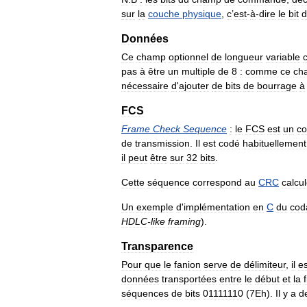
sur
la
couche
physique
,
c
’
est
-
à
-
dire
le
bit
d
Données
Ce
champ
optionnel
de
longueur
variable
pas
à
être
un
multiple
de
8
:
comme
ce
ch
nécessaire
d
'
ajouter
de
bits
de
bourrage
à
FCS
Frame
Check
Sequence
:
le
FCS
est
un
c
de
transmission
.
Il
est
codé
habituellement
il
peut
être
sur
32
bits
.
Cette
séquence
correspond
au
CRC
calcu
Un
exemple
d
'
implémentation
en
C
du
cod
HDLC
-
like
framing
).
Transparence
Pour
que
le
fanion
serve
de
délimiteur
,
il
es
données
transportées
entre
le
début
et
la
f
séquences
de
bits
01111110
(
7Eh
).
Il
y
a
d