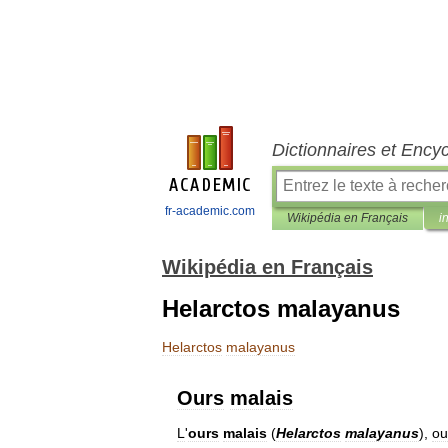
Dictionnaires et Ency
fr-academic.com
Wikipédia en Français
i
Wikipédia en Français
Helarctos malayanus
Helarctos
malayanus
Ours
malais
L
'
ours
malais
(
Helarctos
malayanus
),
ou