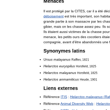
Menaces
Il
est
protégé
par
la
CITES
,
car
il
a
été
déc
déboisement
est
très
important
,
son
habita
grande
partie
à
son
massacre
par
les
chas
gibier
,
mais
on
les
chasse
assez
peu
.
Ils
s
Ils
étaient
aussi
victimes
de
la
chasse
pour
menace
,
les
petits
ours
des
cocotiers
étaie
compagnie
,
avant
d
'
être
abandonnés
une
Synonymes
latins
Ursus
malayanus
Raffles
,
1821
Helarctos
euryspilus
Horsfield
,
1825
Helarctos
malayanus
Horsfield
,
1825
Helarctos
anmamiticus
Heude
,
1901
Liens
externes
Référence
ITIS
:
Helarctos
malayanus
(
Raf
Référence
Animal
Diversity
Web
:
Helarcto