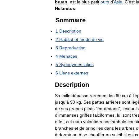
bruan
,
est
le
plus
petit
ours
d
'
Asie
.
C
'
est
l
Helarctos
.
Sommaire
1
Description
2
Habitat
et
mode
de
vie
3
Reproduction
4
Menaces
5
Synonymes
latins
6
Liens
externes
Description
Sa
taille
dépasse
rarement
les
60
cm
à
l
'
é
jusqu
'
à
90
kg
.
Ses
pattes
arrières
sont
lég
de
ses
grands
pieds
"
en
-
dedans
",
lesquels
d
'
immenses
griffes
falciformes
,
lui
sont
trè
effet
,
cet
ours
volontiers
noctambule
constr
branches
et
de
brindilles
dans
les
arbres
o
à
dormir
ou
à
se
chauffer
au
soleil
.
Il
est
c