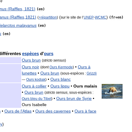
n
)
nus
(
Raffles
,
1821
)
(
en
)
anus
(
Raffles
,
1821
)
(
)
(
+
répartition
)
sur
le
site
de
l
’
UNEP
-
WCMC
(
fr
+
en
)
elarctos
malayanus
(
en
)
s
(
en
)
différentes
espèces
d
'
ours
Ours
brun
(
stricto
sensus
)
Ours
noir
•
Ours
à
(
dont
Ours
Kermode
)
lunettes
•
Ours
brun
(
sous
-
espèces
:
Grizzli
•
Ours
blanc
—
Ours
kodiak
)
Ours
à
collier
•
Ours
lippu
•
Ours
malais
•
Ours
brun
(
stricto
sensus
,
sous
-
espèces
:
•
Ours
brun
de
Syrie
•
Ours
bleu
du
Tibet
)
Ours
Isabelle
n
•
Ours
de
l
'
Atlas
•
Ours
des
cavernes
•
Ours
à
face
ly
)