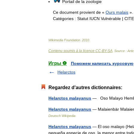
Portail
de
la
zoologie
Ce
document
provient
de
«
Ours
malais
».
Catégories
:
Statut
IUCN
Vulnérable
|
CIT
Wikimedia
Foundation
.
2010
.
Contenu soumis à la licence CC-BY-SA
. Source : Arti
Игры ⚽
Поможем написать курсовую
Helarctos
Regardez d'autres dictionnaires:
Helarctos malayanus
— Oso Malayo Hembr
Helarctos malayanus
— Malaienbär Malaien
Deutsch Wikipedia
Helarctos malayanus
— El oso malayo (Hel
pequeña especie de oso, la menor entre todas