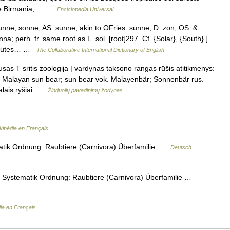
e de Birmania,… …
Enciclopedia Universal
nne, sonne, AS. sunne; akin to OFries. sunne, D. zon, OS. &
; perh. fr. same root as L. sol. [root]297. Cf. {Solar}, {South}.]
stitutes… …
The Collaborative International Dictionary of English
usas T sritis zoologija | vardynas taksono rangas rūšis atitikmenys:
; Malayan sun bear; sun bear vok. Malayenbär; Sonnenbär rus.
alais ryšiai …
Žinduolių pavadinimų žodynas
kipédia en Français
tik Ordnung: Raubtiere (Carnivora) Überfamilie …
Deutsch
Systematik Ordnung: Raubtiere (Carnivora) Überfamilie …
ia en Français