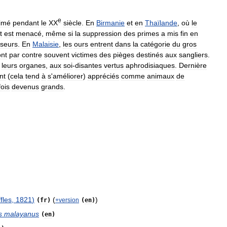
e
imé
pendant
le
XX
siècle
.
En
Birmanie
et
en
Thaïlande
,
où
le
t
est
menacé
,
même
si
la
suppression
des
primes
a
mis
fin
en
seurs
.
En
Malaisie
,
les
ours
entrent
dans
la
catégorie
du
gros
ont
par
contre
souvent
victimes
des
pièges
destinés
aux
sangliers
.
leurs
organes
,
aux
soi
-
disantes
vertus
aphrodisiaques
.
Dernière
nt
(
cela
tend
à
s
'
améliorer
)
appréciés
comme
animaux
de
fois
devenus
grands
.
fles
,
1821
)
(
)
(
fr
)
+
version
(
en
)
s
malayanus
(
en
)