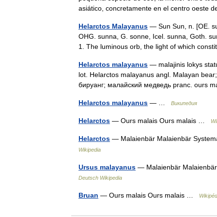
asiático, concretamente en el centro oest
Helarctos Malayanus
— Sun Sun, n. [OE. su
OHG. sunna, G. sonne, Icel. sunna, Goth. sunna
1. The luminous orb, the light of which con
Helarctos malayanus
— malajinis lokys stat
lot. Helarctos malayanus angl. Malayan bear
бируанг; малайский медведь pranc. ours m
Helarctos malayanus
— …
Википедия
Helarctos
— Ours malais Ours malais …
Wi
Helarctos
— Malaienbär Malaienbär Systema
Wikipedia
Ursus malayanus
— Malaienbär Malaienbär 
Deutsch Wikipedia
Bruan
— Ours malais Ours malais …
Wikipéd