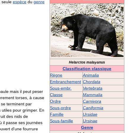
a
seule
espèce
du
genre
Helarctos
malayanus
Classification
classique
Règne
Animalia
Embranchement
Chordata
Sous
-
embr
.
Vertebrata
paule
mais
il
peut
peser
Classe
Mammalia
èrement
torses
,
à
cause
Ordre
Carnivora
se
terminent
par
Sous
-
ordre
Caniformia
s
utiles
pour
grimper
.
En
Famille
Ursidae
uit
des
nids
de
Sous
-
famille
Ursinae
ù
il
passe
ses
journées
Genre
ouvert
d
'
une
fourrure