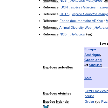
Référence
NCBI
:
Helarctos
malayanus
(
e
Référence
IUCN
:
Helarctos
malaya
espèce
Référence
CITES
:
Helarctos
malay
espèce
Référence
Fonds
documentaire
ARKive
:
H
Référence
Animal
Diversity
Web
:
Helarcto
Référence
NCBI
:
Helarctos
(
en
)
Les
Europe
Amérique
,
Groenland
(
et
banquise
)
Espèces
actuelles
Asie
Grizzli
mexicai
Espèces
éteintes
courte
Espèce
hybride
Grolar
(
ou
Pizz