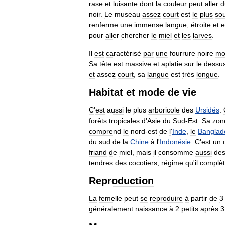
rase
et
luisante
dont
la
couleur
peut
aller
d
noir
.
Le
museau
assez
court
est
le
plus
so
renferme
une
immense
langue
,
étroite
et
e
pour
aller
chercher
le
miel
et
les
larves
.
Il
est
caractérisé
par
une
fourrure
noire
mo
Sa
tête
est
massive
et
aplatie
sur
le
dessu
et
assez
court
,
sa
langue
est
très
longue
.
Habitat
et
mode
de
vie
C
'
est
aussi
le
plus
arboricole
des
Ursidés
.
forêts
tropicales
d
'
Asie
du
Sud
-
Est
.
Sa
zon
comprend
le
nord
-
est
de
l
'
Inde
,
le
Banglad
du
sud
de
la
Chine
à
l
'
Indonésie
.
C
'
est
un
friand
de
miel
,
mais
il
consomme
aussi
de
tendres
des
cocotiers
,
régime
qu
'
il
complè
Reproduction
La
femelle
peut
se
reproduire
à
partir
de
3
généralement
naissance
à
2
petits
après
3