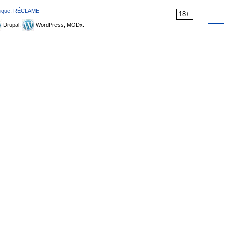
ique
,
RÉCLAME
18+
Drupal,
WordPress, MODx.