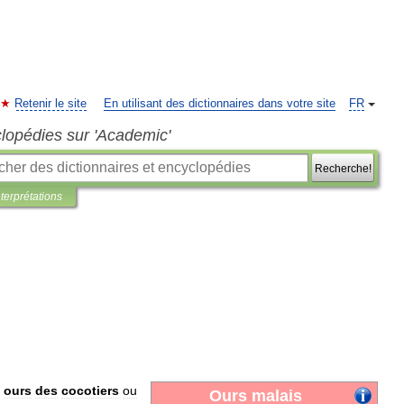
Retenir le site
En utilisant des dictionnaires dans votre site
FR
clopédies sur 'Academic'
Recherche!
nterprétations
ours
des
cocotiers
ou
Ours
malais