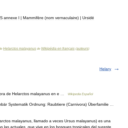
ES
annexe
I
|
Mammifère
(
nom
vernaculaire
)
|
Ursidé
Helarctos malayanus
Wikipédia en français
auteurs
cle
de
(
)
Helary
a de Helarctos malayanus en e …
Wikipedia Español
bär Systematik Ordnung: Raubtiere (Carnivora) Überfamilie …
arctos malayanus, llamado a veces Ursus malayanus) es una
 las actuales, que vive en los bosques tropicales del sureste