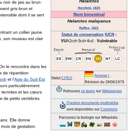
Helarctos
u
noir
de
jais
au
brun
-
uvent
gris
-
brun
et
Horsfield
,
1825
Nom
binominal
xtensible
dont
il
se
sert
Helarctos
malayanus
Raffles
,
1821
ntrant
un
collier
jaune
.
Statut
de
conservation
IUCN
:
s
,
son
museau
est
clair
VU
A2cd
+
3cd
+
4cd
:
Vulnérable
On
le
rencontre
dans
les
e
de
répartition
Annexe
I
,
Statut
CITES
:
esh
et
l
'
Asie
du
Sud
-
Est
Révision
du
28
/
06
/
1979
ours
particulièrement
Retrouvez
ce
taxon
sur
Wikispecies
s
termites
et
les
cœurs
te
de
petits
vertébrés
.
D
'
autres
documents
multimédia
sont
disponibles
sur
Commons
Parcourez
la
biologie
sur
Wikipédia
:
ans
.
Elle
donne
mois
de
gestation
.