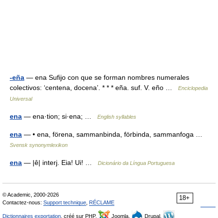
-eña
— ena Sufijo con que se forman nombres numerales
colectivos: ‘centena, docena’. * * * eña. suf. V. eño …
Enciclopedia
Universal
ena
— ena·tion; si·ena; …
English syllables
ena
— • ena, förena, sammanbinda, förbinda, sammanfoga …
Svensk synonymlexikon
ena
— |ê| interj. Eia! Ui! …
Dicionário da Língua Portuguesa
© Academic, 2000-2026
18+
Contactez-nous:
Support technique
,
RÉCLAME
Dictionnaires exportation
, créé sur PHP,
Joomla,
Drupal,