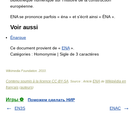
bibliothèque numérique sur l'histoire de la construction
européenne.
ENA se prononce parfois « éna » et s'écrit ainsi « ÉNA ».
Voir aussi
Énarque
Ce document provient de «
ENA
».
Catégories :
Homonymie
|
Sigle de 3 caractères
Wikimedia Foundation
.
2010
.
Contenu soumis à la licence CC-BY-SA
ENA
Wikipédia en
. Source : Article
de
français
auteurs
(
)
Игры ⚽
Поможем сделать НИР
EN3S
ENAC