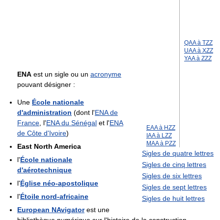
QAA à TZZ
UAA à XZZ
YAA à ZZZ
ENA
est un sigle ou un
acronyme
pouvant désigner :
Une
École nationale
d'administration
(dont l'
ENA de
France
, l'
ENA du Sénégal
et l'
ENA
EAA à HZZ
de Côte d'Ivoire
)
IAA à LZZ
MAA à PZZ
East North America
Sigles de quatre lettres
l'
École nationale
Sigles de cinq lettres
d'aérotechnique
Sigles de six lettres
l'
Église néo-apostolique
Sigles de sept lettres
l'
Étoile nord-africaine
Sigles de huit lettres
European NAvigator
est une