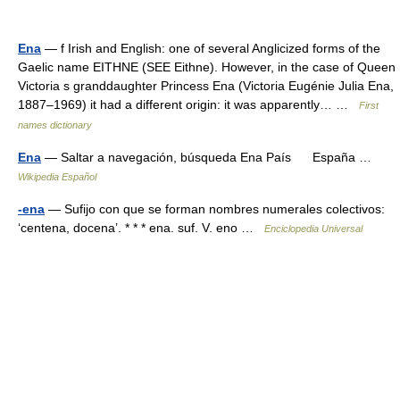
Ena
— f Irish and English: one of several Anglicized forms of the
Gaelic name EITHNE (SEE Eithne). However, in the case of Queen
Victoria s granddaughter Princess Ena (Victoria Eugénie Julia Ena,
1887–1969) it had a different origin: it was apparently… …
First
names dictionary
Ena
— Saltar a navegación, búsqueda Ena País España …
Wikipedia Español
-ena
— Sufijo con que se forman nombres numerales colectivos:
‘centena, docena’. * * * ena. suf. V. eno …
Enciclopedia Universal