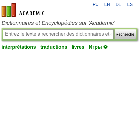
RU
EN
DE
ES
fr-academic.com
Dictionnaires et Encyclopédies sur 'Academic'
Recherche!
interprétations
traductions
livres
Игры ⚽