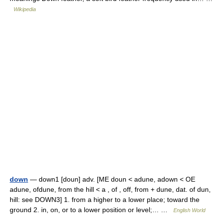
Wikipedia
down
— down1 [doun] adv. [ME doun < adune, adown < OE
adune, ofdune, from the hill < a , of , off, from + dune, dat. of dun,
hill: see DOWN3] 1. from a higher to a lower place; toward the
ground 2. in, on, or to a lower position or level;… …
English World