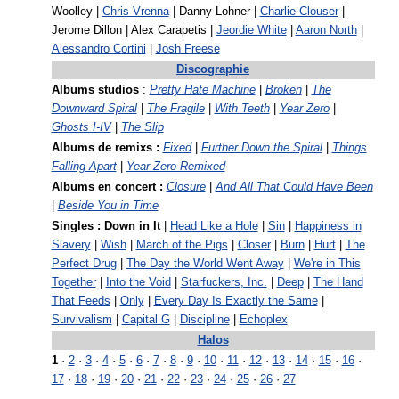
Woolley |
Chris Vrenna
| Danny Lohner |
Charlie Clouser
|
Jerome Dillon | Alex Carapetis |
Jeordie White
|
Aaron North
|
Alessandro Cortini
|
Josh Freese
Discographie
Albums studios
:
Pretty Hate Machine
|
Broken
|
The
Downward Spiral
|
The Fragile
|
With Teeth
|
Year Zero
|
Ghosts I-IV
|
The Slip
Albums de remixs :
Fixed
|
Further Down the Spiral
|
Things
Falling Apart
|
Year Zero Remixed
Albums en concert :
Closure
|
And All That Could Have Been
|
Beside You in Time
Singles :
Down in It
|
Head Like a Hole
|
Sin
|
Happiness in
Slavery
|
Wish
|
March of the Pigs
|
Closer
|
Burn
|
Hurt
|
The
Perfect Drug
|
The Day the World Went Away
|
We're in This
Together
|
Into the Void
|
Starfuckers, Inc.
|
Deep
|
The Hand
That Feeds
|
Only
|
Every Day Is Exactly the Same
|
Survivalism
|
Capital G
|
Discipline
|
Echoplex
Halos
1
·
2
·
3
·
4
·
5
·
6
·
7
·
8
·
9
·
10
·
11
·
12
·
13
·
14
·
15
·
16
·
17
·
18
·
19
·
20
·
21
·
22
·
23
·
24
·
25
·
26
·
27