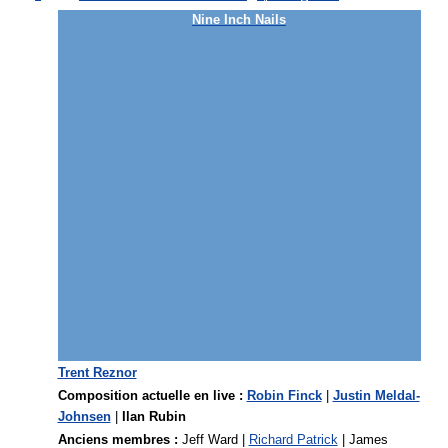
Nine Inch Nails
Trent Reznor
Composition actuelle en live :
Robin Finck
|
Justin Meldal-
Johnsen
|
Ilan Rubin
Anciens membres :
Jeff Ward |
Richard Patrick
| James