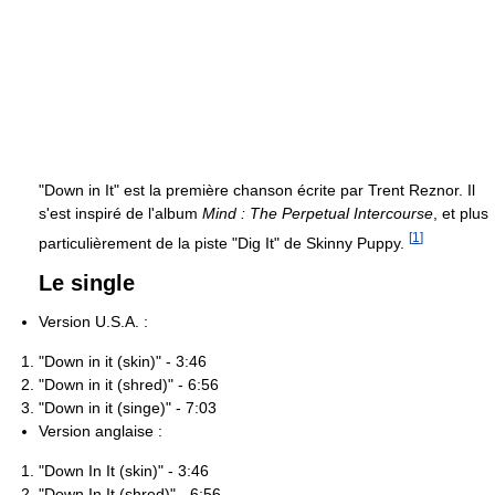
"Down in It" est la première chanson écrite par Trent Reznor. Il
s'est inspiré de l'album
Mind : The Perpetual Intercourse
, et plus
[
1
]
particulièrement de la piste "Dig It" de Skinny Puppy.
Le single
Version U.S.A. :
"Down in it (skin)" - 3:46
"Down in it (shred)" - 6:56
"Down in it (singe)" - 7:03
Version anglaise :
"Down In It (skin)" - 3:46
"Down In It (shred)" - 6:56