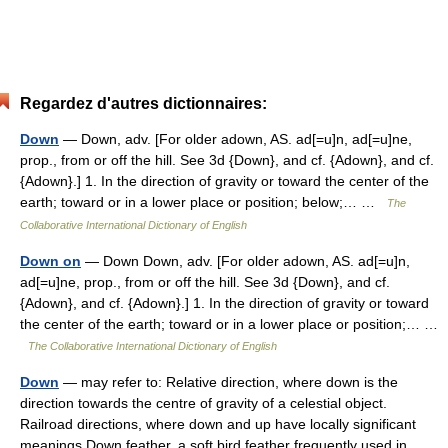
Regardez d'autres dictionnaires:
Down
— Down, adv. [For older adown, AS. ad[=u]n, ad[=u]ne,
prop., from or off the hill. See 3d {Down}, and cf. {Adown}, and cf.
{Adown}.] 1. In the direction of gravity or toward the center of the
earth; toward or in a lower place or position; below;… …
The
Collaborative International Dictionary of English
Down on
— Down Down, adv. [For older adown, AS. ad[=u]n,
ad[=u]ne, prop., from or off the hill. See 3d {Down}, and cf.
{Adown}, and cf. {Adown}.] 1. In the direction of gravity or toward
the center of the earth; toward or in a lower place or position;… …
The Collaborative International Dictionary of English
Down
— may refer to: Relative direction, where down is the
direction towards the centre of gravity of a celestial object.
Railroad directions, where down and up have locally significant
meanings Down feather, a soft bird feather frequently used in… …