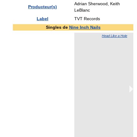
Adrian Sherwood, Keith
Producteur(s)
LeBlanc
Label
TVT Records
Singles de
Nine Inch Nails
Head Like a Hole