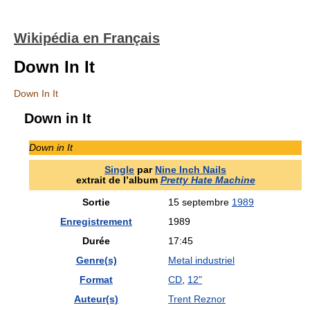
Wikipédia en Français
Down In It
Down In It
Down in It
Down in It
Single
par
Nine Inch Nails
extrait de l’album
Pretty Hate Machine
Sortie
15 septembre
1989
Enregistrement
1989
Durée
17:45
Genre(s)
Metal industriel
Format
CD
,
12"
Auteur(s)
Trent Reznor