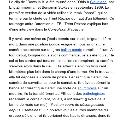
Le clip de "Down in It" a été tourné dans l'Ohio à
Cleveland
, par
Eric Zimmerman et Benjamin Stokes en septembre 1989. La
première version de la vidéo utilisait le remix "shred", qui se
termine par la chute de Trent Reznor du haut d'un bâtiment. Ce
tournage attira l'attention du FBI. Trent Reznor expliqua lors
d'une interview dans le
Convulsion Magazine
:
Il y avait une scène ou j'étais étendu sur le sol, feignant d'être
mort, dans une position
Lodger-esque
et nous avions une
caméra accrochée sur un gros
ballon-sonde
rempli d'hélium. Au
tout début, lorsque nous avons commencé, j'étais étendu sur le
sol et les cordes qui tenaient ce ballon se rompirent, la caméra
s'envola alors dans le ciel... Elle atterrit à environ trois cent
kilomètres plus loin dans le champ d'une ferme. On la trouva et
elle fut déposée au poste de police. Pensant que c'était une
caméra de surveillance pour le cannabis, ils développèrent la
bande et crurent que c'était une sorte de
snuff movie
sur un
meurtre. Ils la transférèrent au FBI dont des
pathologistes
regardant le corps dirent,
"ouais, il est pourri"
(j'avais de la
farine de maïs sur moi),
"il est en cours de décomposition
depuis 3 semaines"
. On pouvait voir les autres membres du
groupe s'éloigner et ils portaient des habits étranges, donc ils