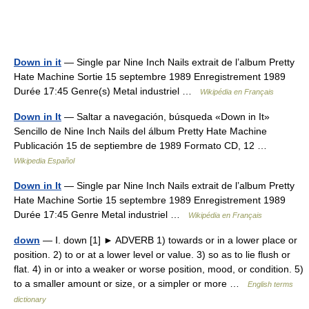
Down in it
— Single par Nine Inch Nails extrait de l’album Pretty
Hate Machine Sortie 15 septembre 1989 Enregistrement 1989
Durée 17:45 Genre(s) Metal industriel …
Wikipédia en Français
Down in It
— Saltar a navegación, búsqueda «Down in It»
Sencillo de Nine Inch Nails del álbum Pretty Hate Machine
Publicación 15 de septiembre de 1989 Formato CD, 12 …
Wikipedia Español
Down in It
— Single par Nine Inch Nails extrait de l’album Pretty
Hate Machine Sortie 15 septembre 1989 Enregistrement 1989
Durée 17:45 Genre Metal industriel …
Wikipédia en Français
down
— Ⅰ. down [1] ► ADVERB 1) towards or in a lower place or
position. 2) to or at a lower level or value. 3) so as to lie flush or
flat. 4) in or into a weaker or worse position, mood, or condition. 5)
to a smaller amount or size, or a simpler or more …
English terms
dictionary