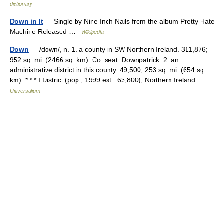
dictionary
Down in It
— Single by Nine Inch Nails from the album Pretty Hate
Machine Released …
Wikipedia
Down
— /down/, n. 1. a county in SW Northern Ireland. 311,876;
952 sq. mi. (2466 sq. km). Co. seat: Downpatrick. 2. an
administrative district in this county. 49,500; 253 sq. mi. (654 sq.
km). * * * I District (pop., 1999 est.: 63,800), Northern Ireland …
Universalium