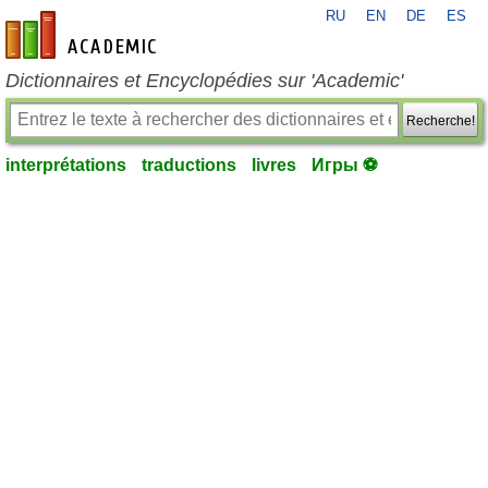
RU
EN
DE
ES
fr-academic.com
Dictionnaires et Encyclopédies sur 'Academic'
Recherche!
interprétations
traductions
livres
Игры ⚽