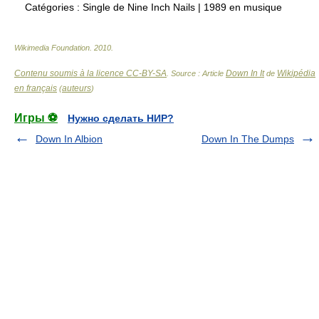
Catégories :
Single de Nine Inch Nails
|
1989 en musique
Wikimedia Foundation
.
2010
.
Contenu soumis à la licence CC-BY-SA
Down In It
Wikipédia
. Source : Article
de
en français
auteurs
(
)
Игры ⚽
Нужно сделать НИР?
Down In Albion
Down In The Dumps