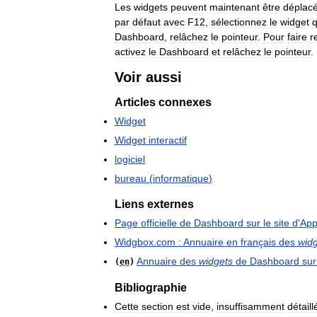
Les
widgets
peuvent
maintenant
être
déplac
par
défaut
avec
F12
,
sélectionnez
le
widget
q
Dashboard
,
relâchez
le
pointeur
.
Pour
faire
r
activez
le
Dashboard
et
relâchez
le
pointeur
.
Voir
aussi
Articles
connexes
Widget
Widget
interactif
logiciel
bureau
(
informatique
)
Liens
externes
Page
officielle
de
Dashboard
sur
le
site
d
'
App
Widgbox
.
com
:
Annuaire
en
français
des
wid
Annuaire
des
widgets
de
Dashboard
sur
(
en
)
Bibliographie
Cette
section
est
vide
,
insuffisamment
détaill