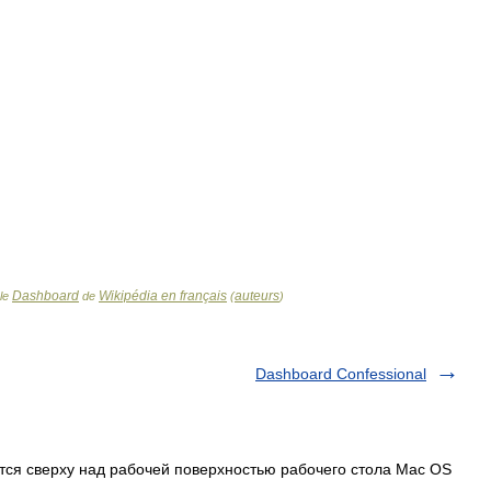
Dashboard
Wikipédia en français
auteurs
cle
de
(
)
Dashboard Confessional
ся сверху над рабочей поверхностью рабочего стола Mac OS