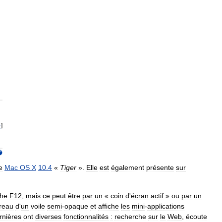
−
]
e
Mac
OS
X
10
.
4
«
Tiger
».
Elle
est
également
présente
sur
che
F12
,
mais
ce
peut
être
par
un
«
coin
d
'
écran
actif
»
ou
par
un
reau
d
'
un
voile
semi
-
opaque
et
affiche
les
mini
-
applications
rnières
ont
diverses
fonctionnalités
:
recherche
sur
le
Web
,
écoute