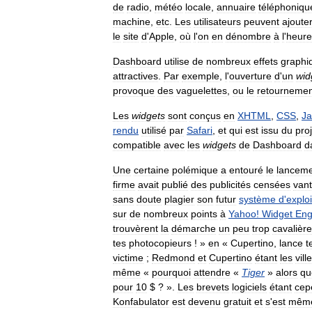
de
radio
,
météo
locale
,
annuaire
téléphoniqu
machine
,
etc
.
Les
utilisateurs
peuvent
ajoute
le
site
d
'
Apple
,
où
l
'
on
en
dénombre
à
l
'
heure
Dashboard
utilise
de
nombreux
effets
graphi
attractives
.
Par
exemple
,
l
'
ouverture
d
'
un
wid
provoque
des
vaguelettes
,
ou
le
retournemen
Les
widgets
sont
conçus
en
XHTML
,
CSS
,
Ja
rendu
utilisé
par
Safari
,
et
qui
est
issu
du
proj
compatible
avec
les
widgets
de
Dashboard
d
Une
certaine
polémique
a
entouré
le
lancem
firme
avait
publié
des
publicités
censées
vant
sans
doute
plagier
son
futur
système
d
'
exploi
sur
de
nombreux
points
à
Yahoo
!
Widget
Eng
trouvèrent
la
démarche
un
peu
trop
cavalière
tes
photocopieurs
! »
en
«
Cupertino
,
lance
t
victime
;
Redmond
et
Cupertino
étant
les
vill
même
«
pourquoi
attendre
«
Tiger
»
alors
qu
pour
10
$
? ».
Les
brevets
logiciels
étant
cep
Konfabulator
est
devenu
gratuit
et
s
'
est
mêm