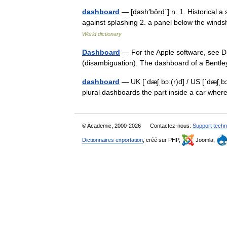
dashboard
— [dash′bôrd΄] n. 1. Historical a s
against splashing 2. a panel below the winds
World dictionary
Dashboard
— For the Apple software, see D
(disambiguation). The dashboard of a Bent
dashboard
— UK [ˈdæʃˌbɔː(r)d] / US [ˈdæʃˌb
plural dashboards the part inside a car wh
© Academic, 2000-2026
Contactez-nous:
Support techn
Dictionnaires exportation
, créé sur PHP,
Joomla,