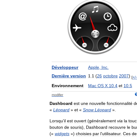
Développeur
Apple
,
Inc
.
Dernière
version
1
.
1
(
26
octobre
2007
)
[
+/
Environnement
Mac
OS
X
10
.
4
et
10
.
5
modifier
Dashboard
est
une
nouvelle
fonctionnalité
d
«
Léopard
»
et
«
Snow
Léopard
».
Lorsqu
'
il
est
ouvert
(
généralement
via
la
tou
bouton
de
souris
),
Dashboard
recouvre
le
bu
(«
widgets
»)
choisies
par
l
'
utilisateur
.
Ces
de