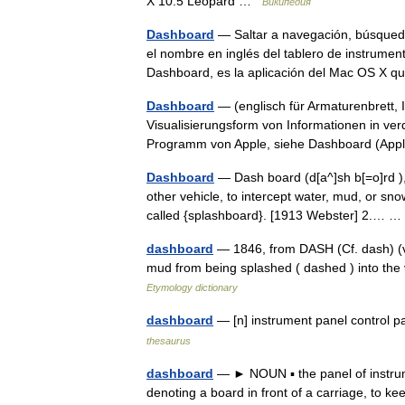
X 10.5 Leopard …
Википедия
Dashboard
— Saltar a navegación, búsqued
el nombre en inglés del tablero de instrumen
Dashboard, es la aplicación del Mac OS X 
Dashboard
— (englisch für Armaturenbrett, 
Visualisierungsform von Informationen in ve
Programm von Apple, siehe Dashboard (A
Dashboard
— Dash board (d[a^]sh b[=o]rd ), n
other vehicle, to intercept water, mud, or s
called {splashboard}. [1913 Webster] 2.…
dashboard
— 1846, from DASH (Cf. dash) (v.)
mud from being splashed ( dashed ) into the
Etymology dictionary
dashboard
— [n] instrument panel control p
thesaurus
dashboard
— ► NOUN ▪ the panel of instrumen
denoting a board in front of a carriage, to