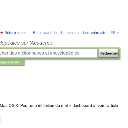
Retenir le site
En utilisant des dictionnaires dans votre site
FR
clopédies sur 'Academic'
Recherche!
nterprétations
Mac
OS
X
.
Pour
une
définition
du
mot
«
dashboard
»,
voir
l
’
article