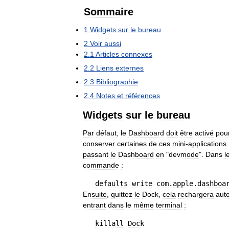
Sommaire
1
Widgets
sur
le
bureau
2
Voir
aussi
2
.
1
Articles
connexes
2
.
2
Liens
externes
2
.
3
Bibliographie
2
.
4
Notes
et
références
Widgets
sur
le
bureau
Par
défaut
,
le
Dashboard
doit
être
activé
pou
conserver
certaines
de
ces
mini
-
applications
passant
le
Dashboard
en
"
devmode
".
Dans
l
commande
:
defaults
write
com
.
apple
.
dashboa
Ensuite
,
quittez
le
Dock
,
cela
rechargera
aut
entrant
dans
le
même
terminal
:
killall
Dock