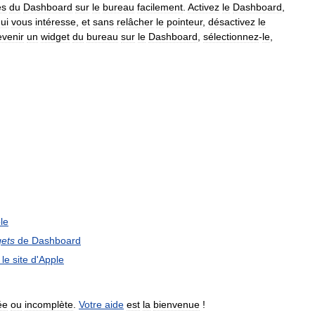
és
du
Dashboard
sur
le
bureau
facilement
.
Activez
le
Dashboard
,
ui
vous
intéresse
,
et
sans
relâcher
le
pointeur
,
désactivez
le
evenir
un
widget
du
bureau
sur
le
Dashboard
,
sélectionnez
-
le
,
le
gets
de
Dashboard
le
site
d
'
Apple
ée
ou
incomplète
.
Votre
aide
est
la
bienvenue
!