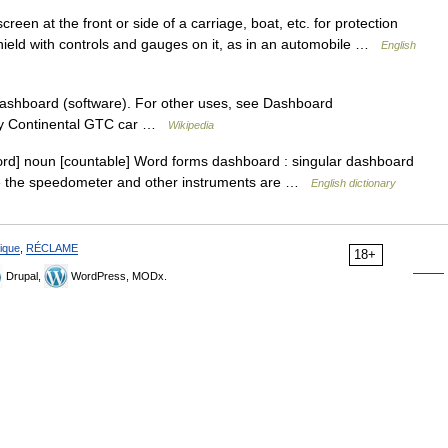
creen at the front or side of a carriage, boat, etc. for protection
hield with controls and gauges on it, as in an automobile …
English
ashboard (software). For other uses, see Dashboard
ley Continental GTC car …
Wikipedia
ɔrd] noun [countable] Word forms dashboard : singular dashboard
ere the speedometer and other instruments are …
English dictionary
ique
,
RÉCLAME
18+
Drupal,
WordPress, MODx.