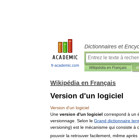
Dictionnaires et Ency
fr-academic.com
Wikipédia en Français
i
Wikipédia en Français
Version d'un logiciel
Version
d
'
un
logiciel
Une
version
d
'
un
logiciel
correspond
à
un
versionnage
.
Selon
le
Grand
dictionnaire
ter
versioning
)
est
le
mécanisme
qui
consiste
à
pouvoir
la
retrouver
facilement
,
même
après