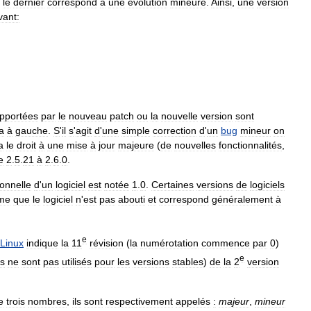
le
dernier
correspond
à
une
évolution
mineure
.
Ainsi
,
une
version
vant:
pportées
par
le
nouveau
patch
ou
la
nouvelle
version
sont
a
à
gauche
.
S
'
il
s
'
agit
d
'
une
simple
correction
d
'
un
bug
mineur
on
a
le
droit
à
une
mise
à
jour
majeure
(
de
nouvelles
fonctionnalités
,
e
2
.
5
.
21
à
2
.
6
.
0
.
ionnelle
d
'
un
logiciel
est
notée
1
.
0
.
Certaines
versions
de
logiciels
me
que
le
logiciel
n
'
est
pas
abouti
et
correspond
généralement
à
e
Linux
indique
la
11
révision
(
la
numérotation
commence
par
0
)
e
rs
ne
sont
pas
utilisés
pour
les
versions
stables
)
de
la
2
version
e
trois
nombres
,
ils
sont
respectivement
appelés
:
majeur
,
mineur