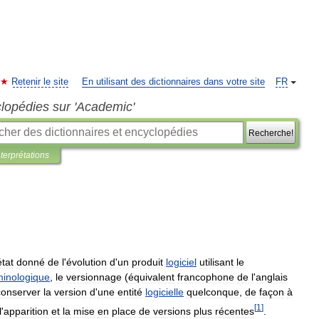
Retenir le site
En utilisant des dictionnaires dans votre site
FR
clopédies sur 'Academic'
Recherche!
nterprétations
état
donné
de
l
'
évolution
d
'
un
produit
logiciel
utilisant
le
minologique
,
le
versionnage
(
équivalent
francophone
de
l
'
anglais
conserver
la
version
d
'
une
entité
logicielle
quelconque
,
de
façon
à
[
1
]
l
'
apparition
et
la
mise
en
place
de
versions
plus
récentes
.