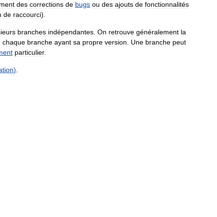
ement
des
corrections
de
bugs
ou
des
ajouts
de
fonctionnalités
n
de
raccourci
).
sieurs
branches
indépendantes
.
On
retrouve
généralement
la
,
chaque
branche
ayant
sa
propre
version
.
Une
branche
peut
ment
particulier
.
ation
)
.