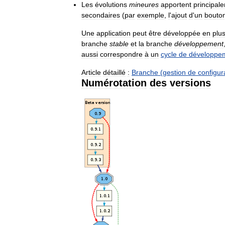
Les
évolutions
mineures
apportent
principal
secondaires
(
par
exemple
,
l
'
ajout
d
'
un
bouto
Une
application
peut
être
développée
en
plu
branche
stable
et
la
branche
développement
aussi
correspondre
à
un
cycle
de
développe
Article
détaillé
:
Branche
(
gestion
de
configur
Numérotation
des
versions