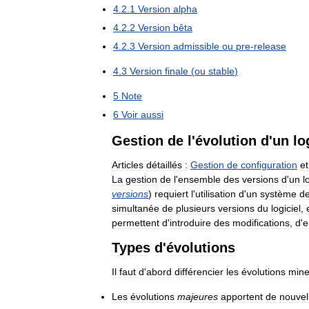
4
.
2
.
1
Version
alpha
4
.
2
.
2
Version
bêta
4
.
2
.
3
Version
admissible
ou
pre
-
release
4
.
3
Version
finale
(
ou
stable
)
5
Note
6
Voir
aussi
Gestion
de
l
'
évolution
d
'
un
lo
Articles
détaillés
:
Gestion
de
configuration
et
La
gestion
de
l
'
ensemble
des
versions
d
'
un
l
versions
)
requiert
l
'
utilisation
d
'
un
système
d
simultanée
de
plusieurs
versions
du
logiciel
,
permettent
d
'
introduire
des
modifications
,
d
'
e
Types
d
'
évolutions
Il
faut
d
'
abord
différencier
les
évolutions
mine
Les
évolutions
majeures
apportent
de
nouvel