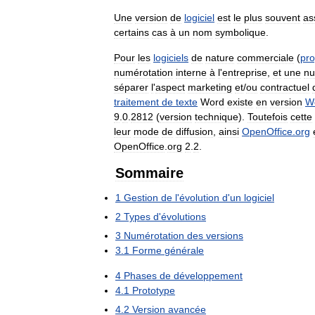
Une
version
de
logiciel
est
le
plus
souvent
as
certains
cas
à
un
nom
symbolique
.
Pour
les
logiciels
de
nature
commerciale
(
pro
numérotation
interne
à
l
'
entreprise
,
et
une
nu
séparer
l
'
aspect
marketing
et
/
ou
contractuel
traitement
de
texte
Word
existe
en
version
W
9
.
0
.
2812
(
version
technique
).
Toutefois
cette
leur
mode
de
diffusion
,
ainsi
OpenOffice
.
org
OpenOffice
.
org
2
.
2
.
Sommaire
1
Gestion
de
l
'
évolution
d
'
un
logiciel
2
Types
d
'
évolutions
3
Numérotation
des
versions
3
.
1
Forme
générale
4
Phases
de
développement
4
.
1
Prototype
4
.
2
Version
avancée