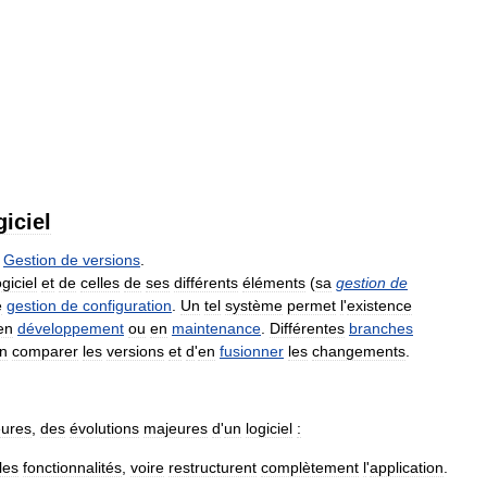
giciel
Gestion
de
versions
.
ogiciel
et
de
celles
de
ses
différents
éléments
(
sa
gestion
de
e
gestion
de
configuration
.
Un
tel
système
permet
l
'
existence
en
développement
ou
en
maintenance
.
Différentes
branches
n
comparer
les
versions
et
d
'
en
fusionner
les
changements
.
ures
,
des
évolutions
majeures
d
'
un
logiciel
:
les
fonctionnalités
,
voire
restructurent
complètement
l
'
application
.