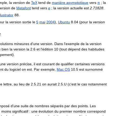
mple
,
la
version
de
TeX
tend
de
manière
asymptotique
vers
π
;
la
ersion
de
Metafont
tend
vers
e
;
la
version
actuelle
est
2
.
71828
.
llustrator
88
.
our
la
version
sortie
le
5
mai
2004
),
Ubuntu
8
.
04
(
pour
la
version
2
olutions
mineures
d
'
une
version
.
Dans
l
'
exemple
de
la
version
u
bien
la
version
la
2
.
6
et
l
'
édition
10
(
tout
dépend
des
habitudes
ppement
).
une
version
précise
,
il
est
courant
de
qualifier
certaines
versions
nt
du
logiciel
on
est
.
Par
exemple
,
Mac
OS
10
.
5
est
surnommé
ne
lettre
,
au
lieu
de
2
.
5
.
21
on
aurait
2
.
5
.
U
(
c
'
est
le
cas
notamment
mposé
d
'
une
suite
de
nombres
séparés
par
des
points
.
Les
u
moins
significatif
:
une
évolution
du
premier
nombre
correspond