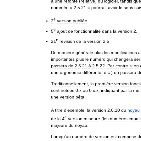
à
une
refonte
(
relative
)
du
logiciel
,
tandis
que
nommée
«
2
.
5
.
21
»
pourrait
avoir
le
sens
sui
e
2
version
publiée
.
e
5
ajout
de
fonctionnalité
dans
la
version
2
.
e
21
révision
de
la
version
2
.
5
.
De
manière
générale
plus
les
modifications
a
importantes
plus
le
numéro
qui
changera
ser
passera
de
2
.
5
.
21
à
2
.
5
.
22
.
Par
contre
si
on
une
ergonomie
différente
,
etc
.)
on
passera
d
Traditionnellement
,
la
première
version
fonct
sont
notées
0
.
x
ou
0
.
x
.
x
,
indiquant
par
là
mê
une
version
bêta
.
À
titre
d
'
exemple
,
la
version
2
.
6
.
10
du
noyau
e
de
la
4
version
mineure
(
les
numéros
impai
majeure
du
noyau
.
Lorsqu
'
un
numéro
de
version
est
composé
d