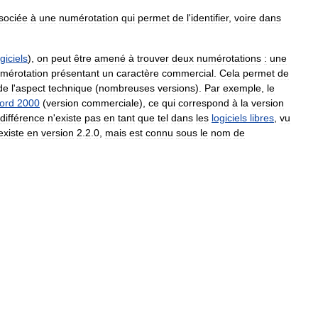
sociée
à
une
numérotation
qui
permet
de
l
'
identifier
,
voire
dans
giciels
),
on
peut
être
amené
à
trouver
deux
numérotations
:
une
mérotation
présentant
un
caractère
commercial
.
Cela
permet
de
de
l
'
aspect
technique
(
nombreuses
versions
).
Par
exemple
,
le
ord
2000
(
version
commerciale
),
ce
qui
correspond
à
la
version
différence
n
'
existe
pas
en
tant
que
tel
dans
les
logiciels
libres
,
vu
existe
en
version
2
.
2
.
0
,
mais
est
connu
sous
le
nom
de