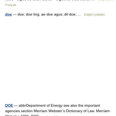
Français
doe
— doe; doe·ling; ae·doe·agus; dil·doe; …
English syllables
DOE
— abbrDepartment of Energy see also the important
agencies section Merriam Webster’s Dictionary of Law. Merriam