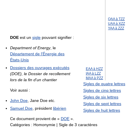
QAA à TZZ
UAA à XZZ
YAA à ZZZ
DOE
est un
sigle
pouvant signifier :
Department of Energy
, le
Département de l'Énergie des
États-Unis
Dossiers des ouvrages exécutés
EAA à HZZ
(DOE), le Dossier de recollement
IAA à LZZ
MAA à PZZ
lors de la fin d'un chantier
Sigles de quatre lettres
Voir aussi :
Sigles de cinq lettres
Sigles de six lettres
John Doe
, Jane Doe etc.
Sigles de sept lettres
Samuel Doe
, président
libérien
Sigles de huit lettres
Ce document provient de «
DOE
».
Catégories :
Homonymie
|
Sigle de 3 caractères