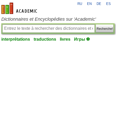
RU
EN
DE
ES
fr-academic.com
Dictionnaires et Encyclopédies sur 'Academic'
Recherche!
interprétations
traductions
livres
Игры ⚽