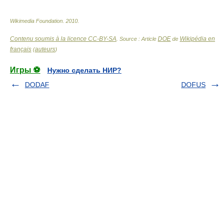
Wikimedia Foundation
.
2010
.
Contenu soumis à la licence CC-BY-SA
DOE
Wikipédia en
. Source : Article
de
français
auteurs
(
)
Игры ⚽
Нужно сделать НИР?
DODAF
DOFUS