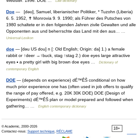
Webster. 1996. DOE …
Law dictionary
Doe
— [dəʊ], Samuel, liberianischer Politiker, * Tuzohn (Liberia)
6. 5. 1952, ✝ Monrovia 9. 9. 1990; als Führer des Putsches von
1980 schaltete er in den folgenden Jahren zivile Gewalten und alle
Opponenten aus und beherrschte das Land mit den aus… …
Universal-Lexikon
doe
— [dəu US dou] n [: Old English; Origin: da] 1.) a female
rabbit or ↑deer →↑buck, stag ↑stag 2.) doe eyes large attractive
eyes ▪ a pretty girl with big brown doe eyes …
Dictionary of
contemporary English
DOE
— (depends on experience) dÉ™ÊŠ conditional on how
much prior experience one has (often used in job offers to qualify
the range of pay offered, e.g. 20K 30K DOE) DOE (Design of
Experiments) dÉ™ÊŠ plan or model prepared and followed when
gathering… …
English contemporary dictionary
© Academic, 2000-2026
18+
Contactez-nous:
Support technique
,
RÉCLAME