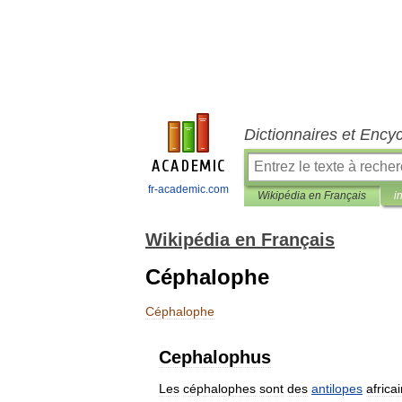
Dictionnaires et Ency
fr-academic.com
Wikipédia en Français
i
Wikipédia en Français
Céphalophe
Céphalophe
Cephalophus
Les
céphalophes
sont
des
antilopes
africa