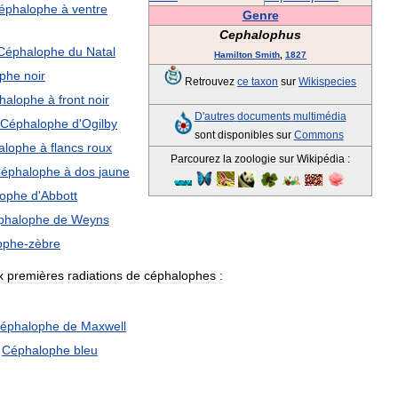
éphalophe
à
ventre
Genre
Cephalophus
Céphalophe
du
Natal
Hamilton
Smith
,
1827
phe
noir
Retrouvez
ce
taxon
sur
Wikispecies
halophe
à
front
noir
D
'
autres
documents
multimédia
Céphalophe
d
'
Ogilby
sont
disponibles
sur
Commons
alophe
à
flancs
roux
Parcourez
la
zoologie
sur
Wikipédia
:
éphalophe
à
dos
jaune
lophe
d
'
Abbott
phalophe
de
Weyns
ophe
-
zèbre
x
premières
radiations
de
céphalophes
:
éphalophe
de
Maxwell
-
Céphalophe
bleu