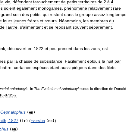
la
vie
,
défendent
farouchement
de
petits
territoires
de
2
à
4
es
soient
également
monogames
,
phénomène
relativement
rare
grand
soin
des
petits
,
qui
restent
dans
le
groupe
assez
longtemps
e
leurs
jeunes
frères
et
sœurs
.
Néanmoins
,
les
membres
du
de
l
'
autre
,
s
'
alimentant
et
se
reposant
souvent
séparément
.
ink
,
découvert
en
1822
et
peu
présent
dans
les
zoos
,
est
hés
par
la
chasse
de
subsistance
.
Facilement
éblouis
la
nuit
par
battre
,
certaines
espèces
étant
aussi
piégées
dans
des
filets
.
estrial
artiodactyls
.
in
The
Evolution
of
Artiodactyls
sous
la
direction
de
Donald
18
-
8735
-
2
Cephalophus
(
en
)
ith
,
1827
(
)
(
fr
)
+
version
(
en
)
phus
(
en
)