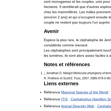
sont
monogames
et
les
couples
,
unis
pour
hectares
.
Il
semblerait
que
d
'
autres
espèc
chez
les
mammifères
.
Les
mâles
prennent
(
environ
2
ans
)
et
qui
s
'
occupent
ensuite
d
couple
ne
restent
pas
toujours
l
'
un
auprès
Avenir
Espèce
la
plus
rare
,
le
céphalophe
de
Jent
considérée
comme
menacé
.
Les
céphalophes
sont
principalement
touc
les
lumières
,
ils
sont
alors
assez
faciles
à
a
Notes
et
références
↑
Jonathan
D
.
Margot
Molecular
phylogeny
of
terr
R
.
Prothero
et
Scott
E
.
Foss
,
2007
,
ISBN
978
-
0
-
80
Liens
externes
Référence
Mammal
Species
of
the
World
:
Référence
ITIS
:
Cephalophus
Hamilton
Sm
Référence
Animal
Diversity
Web
:
Cephalo