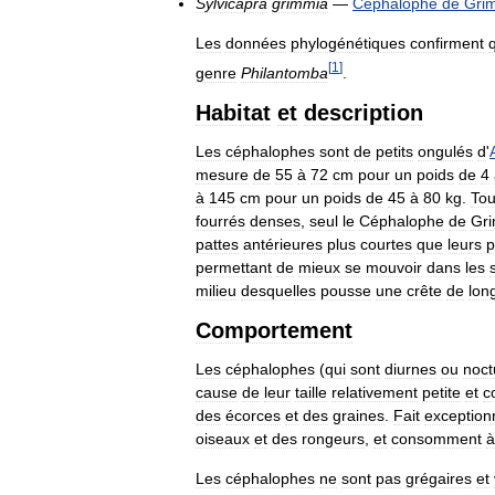
Sylvicapra
grimmia
—
Céphalophe
de
Gri
Les
données
phylogénétiques
confirment
[
1
]
genre
Philantomba
.
Habitat
et
description
Les
céphalophes
sont
de
petits
ongulés
d
'
mesure
de
55
à
72
cm
pour
un
poids
de
4
à
145
cm
pour
un
poids
de
45
à
80
kg
.
Tou
fourrés
denses
,
seul
le
Céphalophe
de
Gr
pattes
antérieures
plus
courtes
que
leurs
p
permettant
de
mieux
se
mouvoir
dans
les
milieu
desquelles
pousse
une
crête
de
lon
Comportement
Les
céphalophes
(
qui
sont
diurnes
ou
noct
cause
de
leur
taille
relativement
petite
et
c
des
écorces
et
des
graines
.
Fait
exception
oiseaux
et
des
rongeurs
,
et
consomment
à
Les
céphalophes
ne
sont
pas
grégaires
et