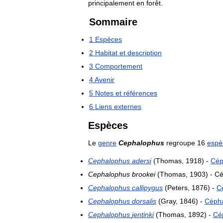
principalement
en
forêt
.
Sommaire
1
Espèces
2
Habitat
et
description
3
Comportement
4
Avenir
5
Notes
et
références
6
Liens
externes
Espèces
Le
genre
Cephalophus
regroupe
16
espè
Cephalophus
adersi
(
Thomas
,
1918
) -
Cép
Cephalophus
brookei
(
Thomas
,
1903
) -
Cé
Cephalophus
callipygus
(
Peters
,
1876
) -
C
Cephalophus
dorsalis
(
Gray
,
1846
) -
Céph
Cephalophus
jentinki
(
Thomas
,
1892
) -
Cé