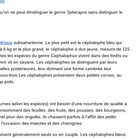
mm
qu
'
on
ne
peut
dinstinguer
le
genre
Sylvicapra
sans
distinguer
le
Afrique
subsaharienne
.
Le
plus
petit
est
le
céphalophe
bleu
qui
à
6
kg
et
le
plus
grand
,
le
céphalophe
à
dos
jaune
,
mesure
de
115
tes
les
espèces
du
genre
Cephalophus
vivent
dans
des
forêts
ou
imm
vit
en
savane
.
Les
céphalophes
se
distinguent
par
leurs
attes
postérieures
,
leur
donnant
une
forme
cambrée
leur
sous
-
bois
.
Les
céphalophes
présentent
deux
petites
cornes
,
au
gs
poils
.
urnes
selon
les
espèces
)
ont
besoin
d
'
une
nourriture
de
qualité
à
onsomment
des
feuilles
,
des
fruits
,
des
pousses
,
des
bourgeons
,
nel
pour
des
ongulés
,
ils
chassent
parfois
à
l
'
affût
des
petits
l
'
occasion
des
insectes
et
des
charognes
.
vivent
généralement
seuls
ou
en
couple
.
Les
céphalophes
bleus