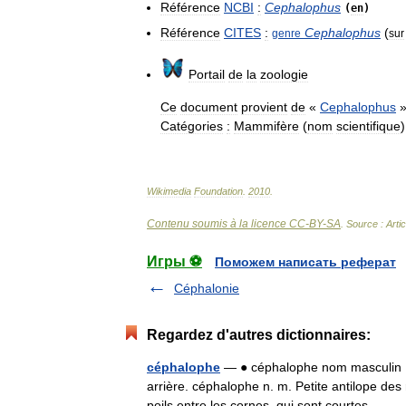
Référence
NCBI
:
Cephalophus
(
en
)
Référence
CITES
:
Cephalophus
(
genre
sur
Portail
de
la
zoologie
Ce
document
provient
de
«
Cephalophus
»
Catégories
:
Mammifère
(
nom
scientifique
)
Wikimedia
Foundation
.
2010
.
Contenu soumis à la licence CC-BY-SA
. Source : Arti
Игры ⚽
Поможем написать реферат
Céphalonie
Regardez d'autres dictionnaires:
céphalophe
— ● céphalophe nom masculin Peti
arrière. céphalophe n. m. Petite antilope des 
poils entre les cornes, qui sont courtes… 