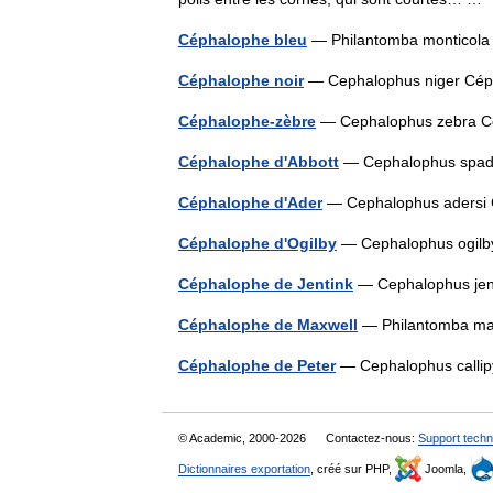
Céphalophe bleu
— Philantomba monticol
Céphalophe noir
— Cephalophus niger Cé
Céphalophe-zèbre
— Cephalophus zebra 
Céphalophe d'Abbott
— Cephalophus spad
Céphalophe d'Ader
— Cephalophus adersi
Céphalophe d'Ogilby
— Cephalophus ogilb
Céphalophe de Jentink
— Cephalophus jen
Céphalophe de Maxwell
— Philantomba ma
Céphalophe de Peter
— Cephalophus calli
© Academic, 2000-2026
Contactez-nous:
Support techn
Dictionnaires exportation
, créé sur PHP,
Joomla,