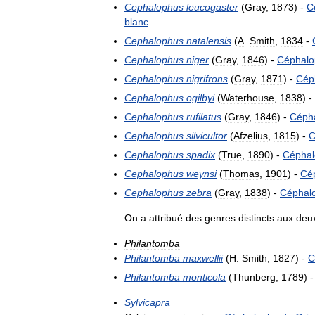
Cephalophus
leucogaster
(
Gray
,
1873
) -
C
blanc
Cephalophus
natalensis
(
A
.
Smith
,
1834
-
Cephalophus
niger
(
Gray
,
1846
) -
Céphalo
Cephalophus
nigrifrons
(
Gray
,
1871
) -
Cép
Cephalophus
ogilbyi
(
Waterhouse
,
1838
) -
Cephalophus
rufilatus
(
Gray
,
1846
) -
Céph
Cephalophus
silvicultor
(
Afzelius
,
1815
) -
C
Cephalophus
spadix
(
True
,
1890
) -
Cépha
Cephalophus
weynsi
(
Thomas
,
1901
) -
Cé
Cephalophus
zebra
(
Gray
,
1838
) -
Céphal
On
a
attribué
des
genres
distincts
aux
deu
Philantomba
Philantomba
maxwellii
(
H
.
Smith
,
1827
) -
C
Philantomba
monticola
(
Thunberg
,
1789
) 
Sylvicapra