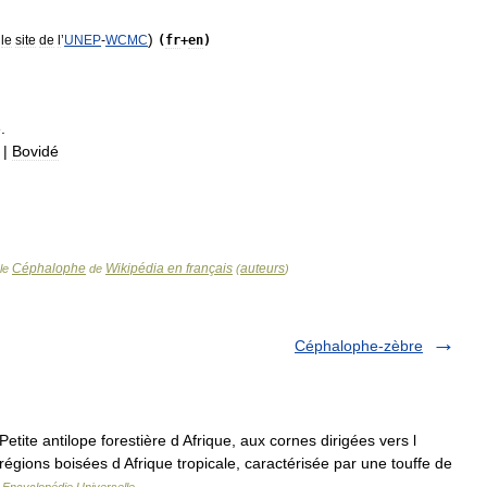
)
le
site
de
l
’
UNEP
-
WCMC
(
fr
+
en
)
.
|
Bovidé
Céphalophe
Wikipédia en français
auteurs
cle
de
(
)
Céphalophe-zèbre
te antilope forestière d Afrique, aux cornes dirigées vers l
régions boisées d Afrique tropicale, caractérisée par une touffe de
…
Encyclopédie Universelle