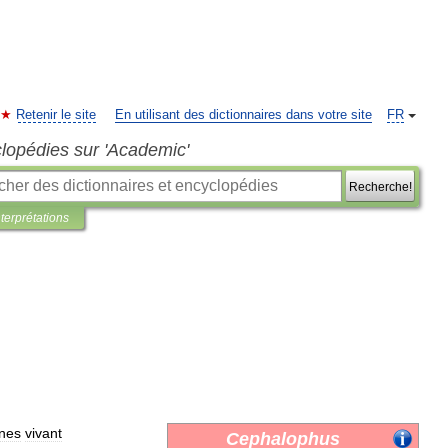
Retenir le site
En utilisant des dictionnaires dans votre site
FR
clopédies sur 'Academic'
Recherche!
nterprétations
ines
vivant
Cephalophus