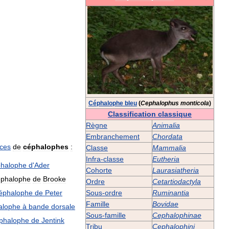
Céphalophe
bleu
(
Cephalophus
monticola
)
Classification
classique
Règne
Animalia
Embranchement
Chordata
ces
de
céphalophes
:
Classe
Mammalia
Infra
-
classe
Eutheria
halophe
d
'
Ader
Cohorte
Laurasiatheria
phalophe
de
Brooke
Ordre
Cetartiodactyla
éphalophe
de
Peter
Sous
-
ordre
Ruminantia
Famille
Bovidae
alophe
à
bande
dorsale
Sous
-
famille
Cephalophinae
phalophe
de
Jentink
Tribu
Cephalophini