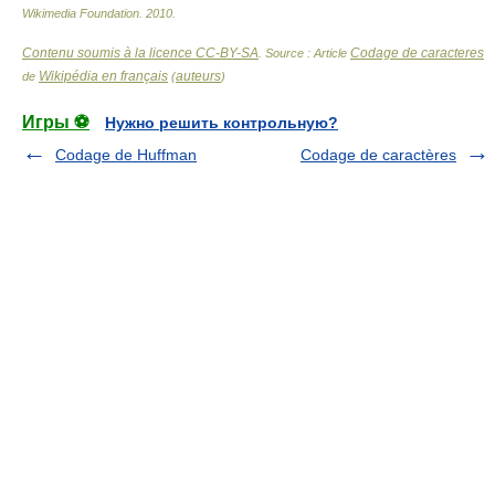
Wikimedia Foundation
.
2010
.
Contenu soumis à la licence CC-BY-SA
Codage de caracteres
. Source : Article
Wikipédia en français
auteurs
de
(
)
Игры ⚽
Нужно решить контрольную?
Codage de Huffman
Codage de caractères