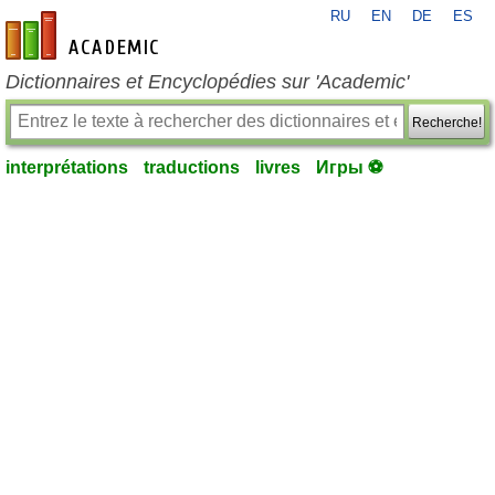
RU
EN
DE
ES
fr-academic.com
Dictionnaires et Encyclopédies sur 'Academic'
Recherche!
interprétations
traductions
livres
Игры ⚽