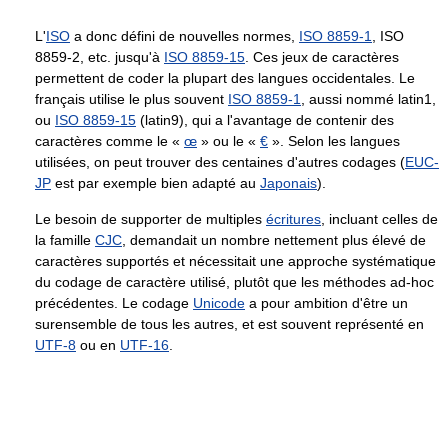
L'
ISO
a donc défini de nouvelles normes,
ISO 8859-1
, ISO
8859-2, etc. jusqu'à
ISO 8859-15
. Ces jeux de caractères
permettent de coder la plupart des langues occidentales. Le
français utilise le plus souvent
ISO 8859-1
, aussi nommé latin1,
ou
ISO 8859-15
(latin9), qui a l'avantage de contenir des
caractères comme le «
œ
» ou le «
€
». Selon les langues
utilisées, on peut trouver des centaines d'autres codages (
EUC-
JP
est par exemple bien adapté au
Japonais
).
Le besoin de supporter de multiples
écritures
, incluant celles de
la famille
CJC
, demandait un nombre nettement plus élevé de
caractères supportés et nécessitait une approche systématique
du codage de caractère utilisé, plutôt que les méthodes ad-hoc
précédentes. Le codage
Unicode
a pour ambition d'être un
surensemble de tous les autres, et est souvent représenté en
UTF-8
ou en
UTF-16
.