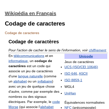
Wikipédia en Français
Codage de caracteres
Codage de caracteres
Codage de caractères
Pour l'action de cacher le sens de l'information, voir
chiffrement
.
En
télécommunications
et en
Unicode
informatique
, un
codage de
Jeux de caractères
caractères
est un code qui
UCS (ISO/CEI 10646)
associe un jeu de caractères
ISO 646
,
ASCII
d'une
langue naturelle
(comme
ISO 8859-1
un
alphabet
ou un
syllabaire
)
avec un jeu de quelque chose
WGL4
d'autre, comme par exemple des
UniHan
nombres ou des signaux
électriques. Par exemple, le
code
Équivalences normalisées
Morse
(qui associe l'
alphabet
NFC
(précomposée)