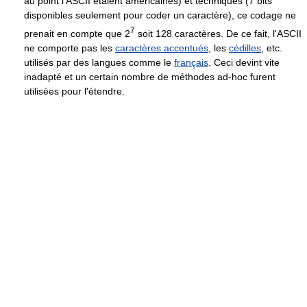
au point l'ASCII étaient américaines) et techniques (7 bits
disponibles seulement pour coder un caractère), ce codage ne
7
prenait en compte que 2
soit 128 caractères. De ce fait, l'ASCII
ne comporte pas les
caractères accentués
, les
cédilles
, etc.
utilisés par des langues comme le
français
. Ceci devint vite
inadapté et un certain nombre de méthodes ad-hoc furent
utilisées pour l'étendre.