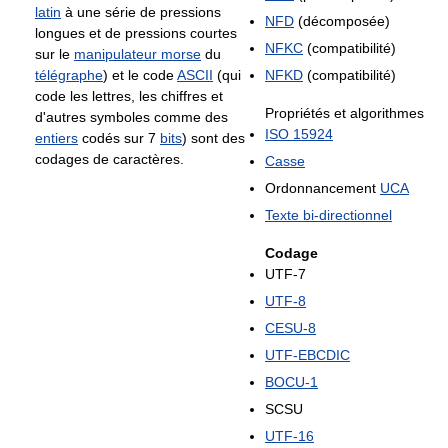
latin
à une série de pressions
NFD
(décomposée)
longues et de pressions courtes
NFKC
(compatibilité)
sur le
manipulateur morse
du
télégraphe
) et le code
ASCII
(qui
NFKD
(compatibilité)
code les lettres, les chiffres et
Propriétés et algorithmes
d'autres symboles comme des
ISO 15924
entiers
codés sur 7
bits
) sont des
codages de caractères.
Casse
Ordonnancement
UCA
Texte bi-directionnel
Codage
UTF-7
UTF-8
CESU-8
UTF-EBCDIC
BOCU-1
SCSU
UTF-16