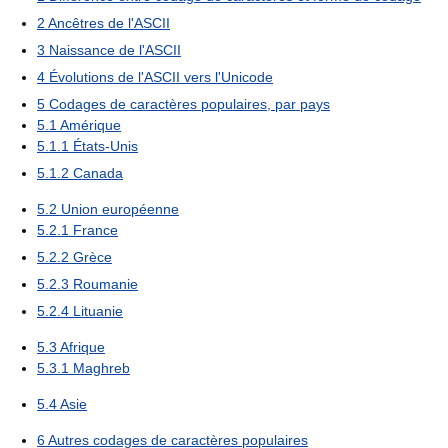
2
Ancêtres de l'ASCII
3
Naissance de l'ASCII
4
Évolutions de l'ASCII vers l'Unicode
5
Codages de caractères populaires, par pays
5.1
Amérique
5.1.1
États-Unis
5.1.2
Canada
5.2
Union européenne
5.2.1
France
5.2.2
Grèce
5.2.3
Roumanie
5.2.4
Lituanie
5.3
Afrique
5.3.1
Maghreb
5.4
Asie
6
Autres codages de caractères populaires