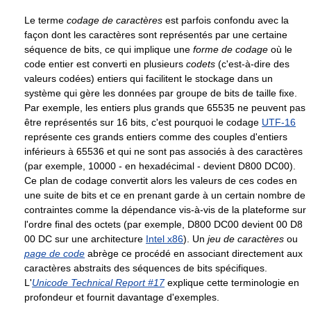
Le terme
codage de caractères
est parfois confondu avec la
façon dont les caractères sont représentés par une certaine
séquence de bits, ce qui implique une
forme de codage
où le
code entier est converti en plusieurs
codets
(c'est-à-dire des
valeurs codées) entiers qui facilitent le stockage dans un
système qui gère les données par groupe de bits de taille fixe.
Par exemple, les entiers plus grands que 65535 ne peuvent pas
être représentés sur 16 bits, c'est pourquoi le codage
UTF-16
représente ces grands entiers comme des couples d'entiers
inférieurs à 65536 et qui ne sont pas associés à des caractères
(par exemple, 10000 - en hexadécimal - devient D800 DC00).
Ce plan de codage convertit alors les valeurs de ces codes en
une suite de bits et ce en prenant garde à un certain nombre de
contraintes comme la dépendance vis-à-vis de la plateforme sur
l'ordre final des octets (par exemple, D800 DC00 devient 00 D8
00 DC sur une architecture
Intel x86
). Un
jeu de caractères
ou
page de code
abrège ce procédé en associant directement aux
caractères abstraits des séquences de bits spécifiques.
L'
Unicode Technical Report #17
explique cette terminologie en
profondeur et fournit davantage d'exemples.