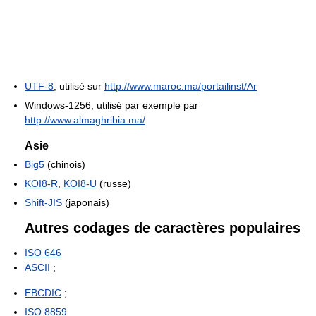
UTF-8
, utilisé sur
http://www.maroc.ma/portailinst/Ar
Windows-1256, utilisé par exemple par
http://www.almaghribia.ma/
Asie
Big5
(chinois)
KOI8-R
,
KOI8-U
(russe)
Shift-JIS
(japonais)
Autres codages de caractères populaires
ISO 646
ASCII
;
EBCDIC
;
ISO 8859