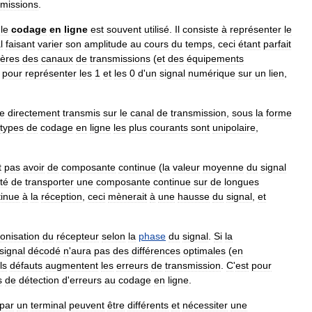
smissions
.
,
le
codage
en
ligne
est
souvent
utilisé
.
Il
consiste
à
représenter
le
l
faisant
varier
son
amplitude
au
cours
du
temps
,
ceci
étant
parfait
ières
des
canaux
de
transmissions
(
et
des
équipements
pour
représenter
les
1
et
les
0
d
'
un
signal
numérique
sur
un
lien
,
.
re
directement
transmis
sur
le
canal
de
transmission
,
sous
la
forme
types
de
codage
en
ligne
les
plus
courants
sont
unipolaire
,
t
pas
avoir
de
composante
continue
(
la
valeur
moyenne
du
signal
ité
de
transporter
une
composante
continue
sur
de
longues
tinue
à
la
réception
,
ceci
mènerait
à
une
hausse
du
signal
,
et
onisation
du
récepteur
selon
la
phase
du
signal
.
Si
la
signal
décodé
n
'
aura
pas
des
différences
optimales
(
en
ls
défauts
augmentent
les
erreurs
de
transmission
.
C
'
est
pour
s
de
détection
d
'
erreurs
au
codage
en
ligne
.
par
un
terminal
peuvent
être
différents
et
nécessiter
une