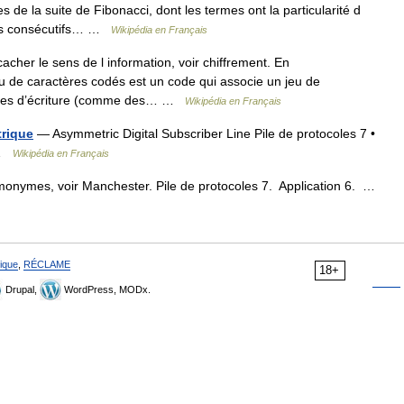
 de la suite de Fibonacci, dont les termes ont la particularité d
es consécutifs… …
Wikipédia en Français
acher le sens de l information, voir chiffrement. En
u de caractères codés est un code qui associe un jeu de
stèmes d’écriture (comme des… …
Wikipédia en Français
trique
— Asymmetric Digital Subscriber Line Pile de protocoles 7 •
• …
Wikipédia en Français
monymes, voir Manchester. Pile de protocoles 7. Application 6. …
ique
,
RÉCLAME
18+
Drupal,
WordPress, MODx.