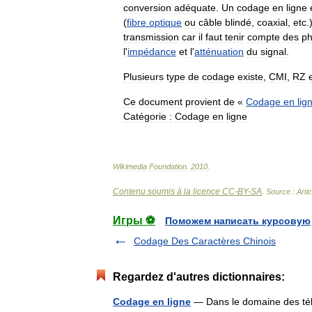
conversion
adéquate
.
Un
codage
en
ligne
(
fibre
optique
ou
câble
blindé
,
coaxial
,
etc
.
transmission
car
il
faut
tenir
compte
des
p
l
'
impédance
et
l
'
atténuation
du
signal
.
Plusieurs
type
de
codage
existe
,
CMI
,
RZ
Ce
document
provient
de
«
Codage
en
lig
Catégorie
:
Codage
en
ligne
Wikimedia
Foundation
.
2010
.
Contenu soumis à la licence CC-BY-SA
. Source : Arti
Игры ⚽
Поможем написать курсовую
Codage Des Caractères Chinois
Regardez d'autres dictionnaires:
Codage en ligne
— Dans le domaine des tél