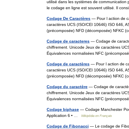
utilisé dans les systèmes de communication 
le codage en ligne est souvent utilisé. Il c
Codage De Caractères
— Pour l action de ca
caractères UCS (ISO/CEI 10646) ISO 646, 
(précomposée) NFD (décomposée) NFKC (
Codage de caracteres
— Codage de caractère
chiffrement. Unicode Jeux de caractères U
Équivalences normalisées NFC (précomp
Codage de caractères
— Pour l action de ca
caractères UCS (ISO/CEI 10646) ISO 646, 
(précomposée) NFD (décomposée) NFKC (
Codage du caractère
— Codage de caractères
chiffrement. Unicode Jeux de caractères U
Équivalences normalisées NFC (précomp
Codage biphase
— Codage Manchester Pour 
Application 6 • …
Wikipédia en Français
Codage de Fibonacci
— Le codage de Fibona