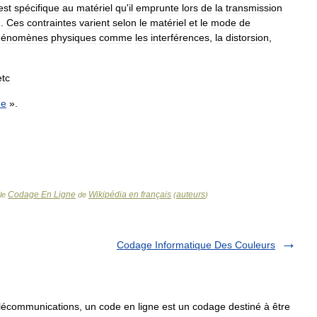
est
spécifique
au
matériel
qu
'
il
emprunte
lors
de
la
transmission
).
Ces
contraintes
varient
selon
le
matériel
et
le
mode
de
hénomènes
physiques
comme
les
interférences
,
la
distorsion
,
etc
ne
».
Codage En Ligne
Wikipédia en français
auteurs
cle
de
(
)
Codage Informatique Des Couleurs
écommunications, un code en ligne est un codage destiné à être