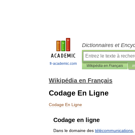
Dictionnaires et Ency
fr-academic.com
Wikipédia en Français
i
Wikipédia en Français
Codage En Ligne
Codage
En
Ligne
Codage
en
ligne
Dans
le
domaine
des
télécommunications