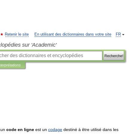
Retenir le site
En utilisant des dictionnaires dans votre site
FR
clopédies sur 'Academic'
Recherche!
nterprétations
,
un
code
en
ligne
est
un
codage
destiné
à
être
utilisé
dans
les