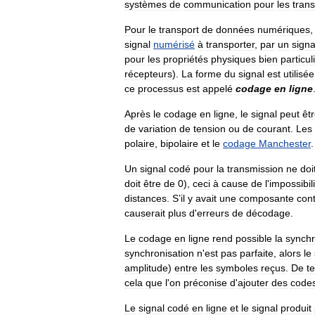
systèmes
de
communication
pour
les
tran
Pour
le
transport
de
données
numériques
signal
numérisé
à
transporter
,
par
un
signa
pour
les
propriétés
physiques
bien
particul
récepteurs
).
La
forme
du
signal
est
utilisée
ce
processus
est
appelé
codage
en
ligne
Après
le
codage
en
ligne
,
le
signal
peut
êt
de
variation
de
tension
ou
de
courant
.
Les
polaire
,
bipolaire
et
le
codage
Manchester
.
Un
signal
codé
pour
la
transmission
ne
doi
doit
être
de
0
),
ceci
à
cause
de
l
'
impossibil
distances
.
S
’
il
y
avait
une
composante
con
causerait
plus
d
'
erreurs
de
décodage
.
Le
codage
en
ligne
rend
possible
la
synchr
synchronisation
n
'
est
pas
parfaite
,
alors
le
amplitude
)
entre
les
symboles
reçus
.
De
te
cela
que
l
'
on
préconise
d
'
ajouter
des
code
Le
signal
codé
en
ligne
et
le
signal
produit