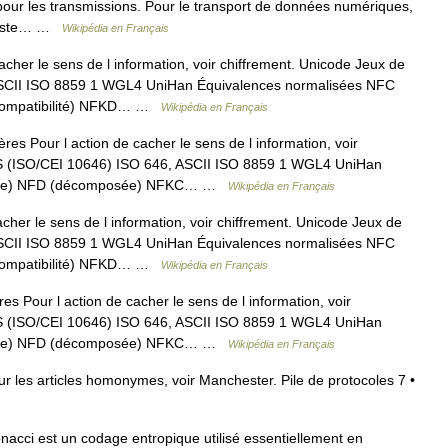
pour les transmissions. Pour le transport de données numériques,
onsiste… …
Wikipédia en Français
cher le sens de l information, voir chiffrement. Unicode Jeux de
ASCII ISO 8859 1 WGL4 UniHan Équivalences normalisées NFC
compatibilité) NFKD… …
Wikipédia en Français
s Pour l action de cacher le sens de l information, voir
CS (ISO/CEI 10646) ISO 646, ASCII ISO 8859 1 WGL4 UniHan
osée) NFD (décomposée) NFKC… …
Wikipédia en Français
cher le sens de l information, voir chiffrement. Unicode Jeux de
ASCII ISO 8859 1 WGL4 UniHan Équivalences normalisées NFC
compatibilité) NFKD… …
Wikipédia en Français
 Pour l action de cacher le sens de l information, voir
CS (ISO/CEI 10646) ISO 646, ASCII ISO 8859 1 WGL4 UniHan
osée) NFD (décomposée) NFKC… …
Wikipédia en Français
les articles homonymes, voir Manchester. Pile de protocoles 7 •
cci est un codage entropique utilisé essentiellement en