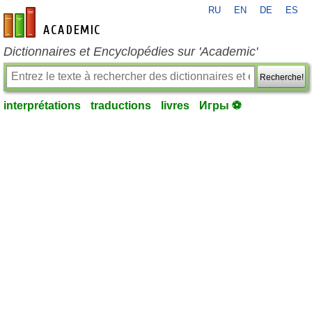
RU
EN
DE
ES
fr-academic.com
Dictionnaires et Encyclopédies sur 'Academic'
Recherche!
interprétations
traductions
livres
Игры ⚽