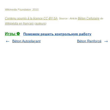
Wikimedia Foundation
.
2010
.
Contenu soumis à la licence CC-BY-SA
Béton Cellulaire
. Source : Article
de
Wikipédia en français
auteurs
(
)
Игры ⚽
Поможем решить контрольную работу
Béton Autoplaçant
Béton Renforcé