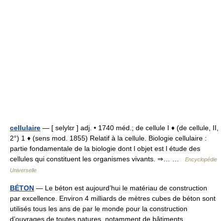
cellulaire
— [ selylɛr ] adj. • 1740 méd.; de cellule I ♦ (de cellule, II,
2°) 1 ♦ (sens mod. 1855) Relatif à la cellule. Biologie cellulaire :
partie fondamentale de la biologie dont l objet est l étude des
cellules qui constituent les organismes vivants. ⇒… …
Encyclopédie
Universelle
BÉTON
— Le béton est aujourd’hui le matériau de construction
par excellence. Environ 4 milliards de mètres cubes de béton sont
utilisés tous les ans de par le monde pour la construction
d’ouvrages de toutes natures, notamment de bâtiments,