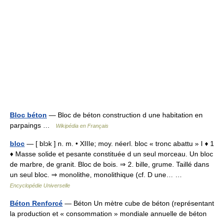
Bloc béton
— Bloc de béton construction d une habitation en
parpaings …
Wikipédia en Français
bloc
— [ blɔk ] n. m. • XIIIe; moy. néerl. bloc « tronc abattu » I ♦ 1
♦ Masse solide et pesante constituée d un seul morceau. Un bloc
de marbre, de granit. Bloc de bois. ⇒ 2. bille, grume. Taillé dans
un seul bloc. ⇒ monolithe, monolithique (cf. D une… …
Encyclopédie Universelle
Béton Renforcé
— Béton Un mètre cube de béton (représentant
la production et « consommation » mondiale annuelle de béton