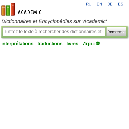
RU
EN
DE
ES
fr-academic.com
Dictionnaires et Encyclopédies sur 'Academic'
Recherche!
interprétations
traductions
livres
Игры ⚽