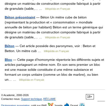
désigne un matériau de construction composite fabriqué à partir
de granulats (sable,… …
Wikipédia en Français
Béton précontraint
— Béton Un mètre cube de béton
(représentant la production et « consommation » mondiale
annuelle de béton par habitant) Béton est un terme générique qui
désigne un matériau de construction composite fabriqué à partir
de granulats (sable,… …
Wikipédia en Français
Béton
— Cet article possède des paronymes, voir : Beton et
Betton. Un mètre cub …
Wikipédia en Français
Bloc
— Cette page d’homonymie répertorie les différents sujets et
articles partageant un même nom. En son sens premier un bloc
est une masse solide constituée d une même substance et
formant un corps unitaire (comme un bloc de marbre), ou bien
un… …
Wikipédia en Français
© Academic, 2000-2026
18+
Contactez-nous:
Support technique
,
RÉCLAME
Dictionnaires exportation
, créé sur PHP,
Joomla,
Drupal,