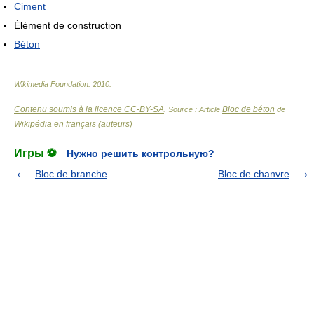
Ciment
Élément de construction
Béton
Wikimedia Foundation
.
2010
.
Contenu soumis à la licence CC-BY-SA
Bloc de béton
. Source : Article
de
Wikipédia en français
auteurs
(
)
Игры ⚽
Нужно решить контрольную?
Bloc de branche
Bloc de chanvre