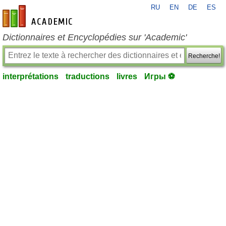
RU
EN
DE
ES
fr-academic.com
Dictionnaires et Encyclopédies sur 'Academic'
Recherche!
interprétations
traductions
livres
Игры ⚽