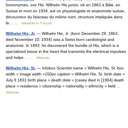
homonymes, voir His. Wilhelm His junior, né en 1863 à Bâle, en
Suisse et mort en 1934, est un physiologiste et anatomiste suisse,
découvreur du faisceau du même nom, structure impliquée dans
la… …
Wikipédia en Français
Wilhelm His, Jr.
— Wilhelm His, Jr. (born December 29, 1863,
died November 10, 1934) was a Swiss born cardiologist and
anatomist. In 1893, he discovered the bundle of His, which is a
specialized tissue in the heart that transmits the electrical impulses
and helps… …
Wikipedia
Wilhelm His, Sr.
— Infobox Scientist name = Wilhelm His, Sr. box
width = image width =150px caption = Wilhelm His, Sr. birth date =
July 9 1831 birth place = death date = [casey died in [1904] death
place = residence = citizenship = nationality = ethnicity = field …
Wikipedia