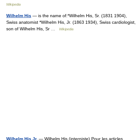
Wikipedia
Wilhelm His
— is the name of:*Wilhelm His, Sr. (1831 1904),
Swiss anatomist *Wilhelm His, Jr. (1863 1934), Swiss cardiologist,
son of Wilhelm His, Sr …
Wikipedia
Wilhelm His Jr.
— Wilhelm His (interniste) Pour les articles