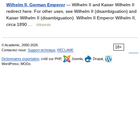
Wilhelm II, German Emperor
— Wilhelm II and Kaiser Wilhelm II
redirect here. For other uses, see Wilhelm II (disambiguation) and
Kaiser Wilhelm II (disambiguation). Wilhelm II Emperor Wilhelm II,
circa 1890 …
Wikipedia
© Academic, 2000-2026
18+
Contactez-nous:
Support technique
,
RÉCLAME
Dictionnaires exportation
, créé sur PHP,
Joomla,
Drupal,
WordPress, MODx.