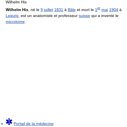
Wilhelm His
er
Wilhelm His
, né le
9
juillet
1831
à
Bâle
et mort le
1
mai
1904
à
Leipzig
, est un anatomiste et professeur
suisse
qui a inventé le
microtome
.
Portail de la médecine