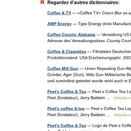
Regardez d'autres dictionnaires:
Coffee & TV
— «Coffee TV» Сингл Blur и
AMP Energy
— Type Energy drink Manufactu
Coffee County, Alabama
— Verwaltung US B
Adresse des Verwaltungssitzes: County Cou
Coffee & Cigarettes
— Filmdaten Deutscher Ti
Produktionsland: USA Erscheinungsjahr: 20
Coffee Mill Gun
— Union Repeating Gun Allge
Grinder, Ager (Gun), Mills Gun Militärische 
und zumindest getestet wurde wohl auch 
Peet's Coffee & Tea
— Peet s Coffee Tea Lo
Peet (fondateur), Jerry Baldwin …
Wikipédia e
Peet's coffee & tea
— Peet s Coffee Tea Log
Peet (fondateur), Jerry Baldwin …
Wikipédia e
Peet's Coffee & Tea
— Logo de Peet s Coffee