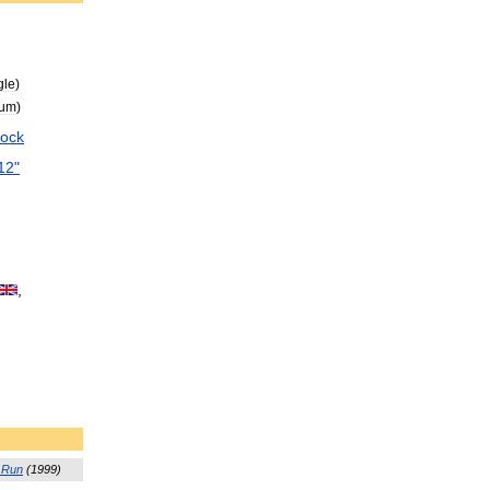
gle
)
bum
)
ock
12
"
,
Run
(
1999
)