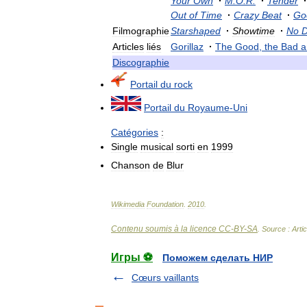
Your
Own
·
M
.
O
.
R
.
·
Tender
·
Out
of
Time
·
Crazy
Beat
·
Go
Filmographie
Starshaped
·
Showtime
·
No
D
Articles
liés
Gorillaz
·
The
Good
,
the
Bad
a
Discographie
Portail
du
rock
Portail
du
Royaume
-
Uni
Catégories
:
Single
musical
sorti
en
1999
Chanson
de
Blur
Wikimedia
Foundation
.
2010
.
Contenu soumis à la licence CC-BY-SA
. Source : Arti
Игры ⚽
Поможем сделать НИР
Cœurs vaillants