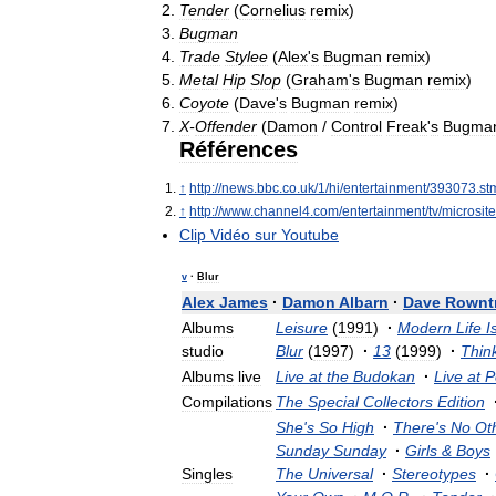
Tender
(
Cornelius
remix
)
Bugman
Trade
Stylee
(
Alex
'
s
Bugman
remix
)
Metal
Hip
Slop
(
Graham
'
s
Bugman
remix
)
Coyote
(
Dave
'
s
Bugman
remix
)
X
-
Offender
(
Damon
/
Control
Freak
'
s
Bugma
Références
↑
http:
//
news
.
bbc
.
co
.
uk
/
1
/
hi
/
entertainment
/
393073
.
st
↑
http:
//
www
.
channel4
.
com
/
entertainment
/
tv
/
microsit
Clip
Vidéo
sur
Youtube
v
·
Blur
Alex
James
·
Damon
Albarn
·
Dave
Rownt
Albums
Leisure
(
1991
)
·
Modern
Life
I
studio
Blur
(
1997
)
·
13
(
1999
)
·
Thin
Albums
live
Live
at
the
Budokan
·
Live
at
P
Compilations
The
Special
Collectors
Edition
She
'
s
So
High
·
There
'
s
No
Ot
Sunday
Sunday
·
Girls
&
Boys
Singles
The
Universal
·
Stereotypes
·