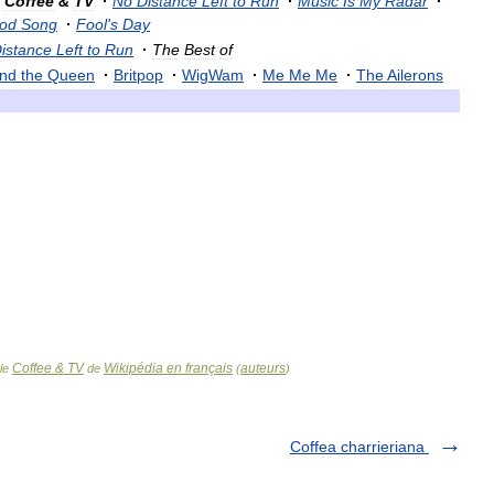
Coffee
&
TV
·
No
Distance
Left
to
Run
·
Music
Is
My
Radar
·
od
Song
·
Fool
'
s
Day
istance
Left
to
Run
·
The
Best
of
nd
the
Queen
·
Britpop
·
WigWam
·
Me
Me
Me
·
The
Ailerons
Coffee & TV
Wikipédia en français
auteurs
cle
de
(
)
Coffea charrieriana