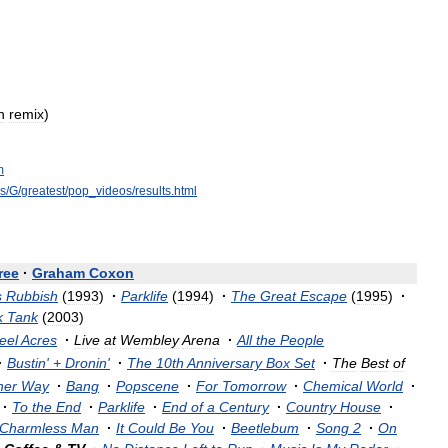
n
remix
)
m
es
/
G
/
greatest
/
pop
_
videos
/
results
.
html
ree
·
Graham
Coxon
s
Rubbish
(
1993
)
·
Parklife
(
1994
)
·
The
Great
Escape
(
1995
)
·
k
Tank
(
2003
)
eel
Acres
·
Live
at
Wembley
Arena
·
All
the
People
·
Bustin
' +
Dronin
'
·
The
10th
Anniversary
Box
Set
·
The
Best
of
her
Way
·
Bang
·
Popscene
·
For
Tomorrow
·
Chemical
World
·
·
To
the
End
·
Parklife
·
End
of
a
Century
·
Country
House
·
Charmless
Man
·
It
Could
Be
You
·
Beetlebum
·
Song
2
·
On