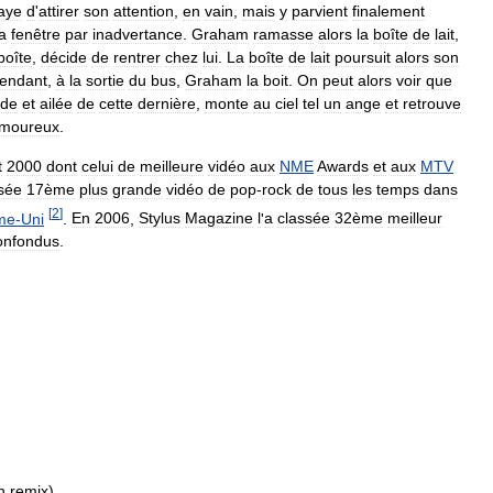
aye
d
'
attirer
son
attention
,
en
vain
,
mais
y
parvient
finalement
la
fenêtre
par
inadvertance
.
Graham
ramasse
alors
la
boîte
de
lait
,
boîte
,
décide
de
rentrer
chez
lui
.
La
boîte
de
lait
poursuit
alors
son
endant
,
à
la
sortie
du
bus
,
Graham
la
boit
.
On
peut
alors
voir
que
ide
et
ailée
de
cette
dernière
,
monte
au
ciel
tel
un
ange
et
retrouve
moureux
.
t
2000
dont
celui
de
meilleure
vidéo
aux
NME
Awards
et
aux
MTV
sée
17ème
plus
grande
vidéo
de
pop
-
rock
de
tous
les
temps
dans
[
2
]
me
-
Uni
.
En
2006
,
Stylus
Magazine
l
'
a
classée
32ème
meilleur
onfondus
.
n
remix
)