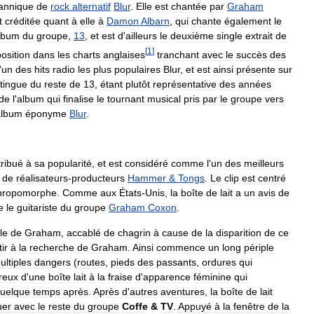
tannique
de
rock
alternatif
Blur
.
Elle
est
chantée
par
Graham
t
créditée
quant
à
elle
à
Damon
Albarn
,
qui
chante
également
le
lbum
du
groupe
,
13
,
et
est
d
'
ailleurs
le
deuxième
single
extrait
de
[
1
]
position
dans
les
charts
anglaises
tranchant
avec
le
succès
des
'
un
des
hits
radio
les
plus
populaires
Blur
,
et
est
ainsi
présente
sur
stingue
du
reste
de
13
,
étant
plutôt
représentative
des
années
de
l
'
album
qui
finalise
le
tournant
musical
pris
par
le
groupe
vers
album
éponyme
Blur
.
tribué
à
sa
popularité
,
et
est
considéré
comme
l
'
un
des
meilleurs
de
réalisateurs
-
producteurs
Hammer
&
Tongs
.
Le
clip
est
centré
hropomorphe
.
Comme
aux
États
-
Unis
,
la
boîte
de
lait
a
un
avis
de
e
le
guitariste
du
groupe
Graham
Coxon
.
le
de
Graham
,
accablé
de
chagrin
à
cause
de
la
disparition
de
ce
ir
à
la
recherche
de
Graham
.
Ainsi
commence
un
long
périple
ultiples
dangers
(
routes
,
pieds
des
passants
,
ordures
qui
reux
d
'
une
boîte
lait
à
la
fraise
d
'
apparence
féminine
qui
uelque
temps
après
.
Après
d
'
autres
aventures
,
la
boîte
de
lait
uer
avec
le
reste
du
groupe
Coffe
&
TV
.
Appuyé
à
la
fenêtre
de
la