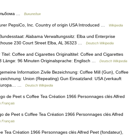
з альбома …
Википедия
rer PepsiCo, Inc. Country of origin USA Introduced …
Wikipedia
undesstaat: Alabama Verwaltungssitz: Elba und Enterprise
rthouse 230 Court Street Elba, AL 36323 …
Deutsch Wikipedia
tel: Coffee and Cigarettes Originaltitel: Coffee and Cigarettes
03 Länge: 96 Minuten Originalsprache: Englisch …
Deutsch Wikipedia
meine Information Zivile Bezeichnung: Coffee Mill (Gun), Coffee
Bezeichnung: Union (Repeating) Gun Einsatzland: USA (verkauft
in Europa… …
Deutsch Wikipedia
go de Peet s Coffee Tea Création 1966 Personnages clés Alfred
n Français
o de Peet s Coffee Tea Création 1966 Personnages clés Alfred
n Français
 Tea Création 1966 Personnages clés Alfred Peet (fondateur),