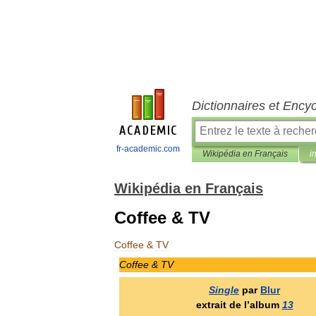
Dictionnaires et Ency
fr-academic.com
Wikipédia en Français
i
Wikipédia en Français
Coffee & TV
Coffee
&
TV
Coffee
&
TV
Single
par
Blur
extrait
de
l
’
album
13