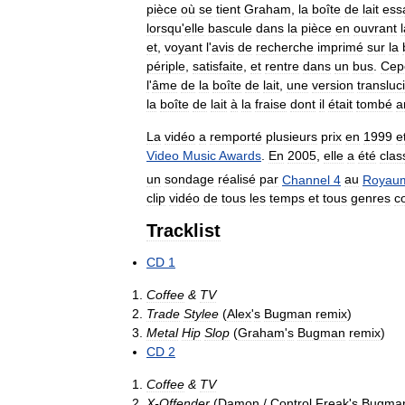
pièce
où
se
tient
Graham
,
la
boîte
de
lait
ess
lorsqu
'
elle
bascule
dans
la
pièce
en
ouvrant
et
,
voyant
l
'
avis
de
recherche
imprimé
sur
la
périple
,
satisfaite
,
et
rentre
dans
un
bus
.
Cep
l
'
âme
de
la
boîte
de
lait
,
une
version
transluc
la
boîte
de
lait
à
la
fraise
dont
il
était
tombé
a
La
vidéo
a
remporté
plusieurs
prix
en
1999
e
Video
Music
Awards
.
En
2005
,
elle
a
été
clas
un
sondage
réalisé
par
Channel
4
au
Royau
clip
vidéo
de
tous
les
temps
et
tous
genres
c
Tracklist
CD
1
Coffee
&
TV
Trade
Stylee
(
Alex
'
s
Bugman
remix
)
Metal
Hip
Slop
(
Graham
'
s
Bugman
remix
)
CD
2
Coffee
&
TV
X
-
Offender
(
Damon
/
Control
Freak
'
s
Bugma