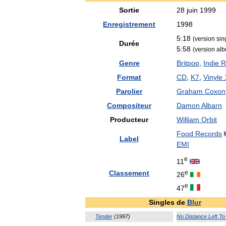
Sortie
28
juin
1999
Enregistrement
1998
5:18
(
version
sin
Durée
5:58
(
version
al
Genre
Britpop
,
Indie
R
Format
CD
,
K7
,
Vinyle
Parolier
Graham
Coxon
Compositeur
Damon
Albarn
Producteur
William
Orbit
Food
Records
Label
EMI
e
11
e
Classement
26
e
47
Singles
de
Blur
Tender
(
1997
)
No
Distance
Left
To