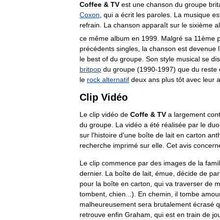
Coffee
&
TV
est
une
chanson
du
groupe
bri
Coxon
,
qui
a
écrit
les
paroles
.
La
musique
es
refrain
.
La
chanson
apparaît
sur
le
sixième
a
ce
même
album
en
1999
.
Malgré
sa
11ème
précédents
singles
,
la
chanson
est
devenue
l
le
best
of
du
groupe
.
Son
style
musical
se
di
britpop
du
groupe
(
1990
-
1997
)
que
du
reste
le
rock
alternatif
deux
ans
plus
tôt
avec
leur
Clip
Vidéo
Le
clip
vidéo
de
Coffe
&
TV
a
largement
con
du
groupe
.
La
vidéo
a
été
réalisée
par
le
duo
sur
l
'
histoire
d
'
une
boîte
de
lait
en
carton
ant
recherche
imprimé
sur
elle
.
Cet
avis
concern
Le
clip
commence
par
des
images
de
la
famil
dernier
.
La
boîte
de
lait
,
émue
,
décide
de
part
pour
la
boîte
en
carton
,
qui
va
traverser
de
m
tombent
,
chien
...).
En
chemin
,
il
tombe
amou
malheureusement
sera
brutalement
écrasé
q
retrouve
enfin
Graham
,
qui
est
en
train
de
jo