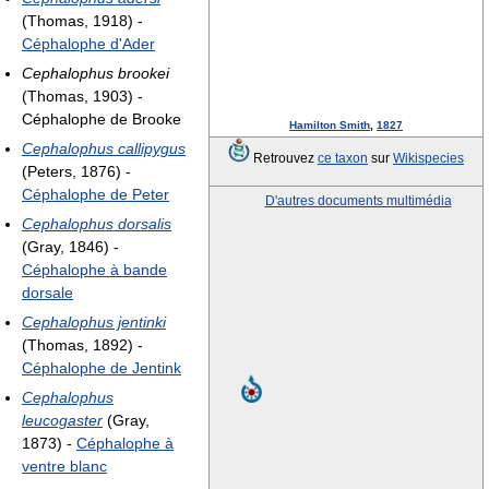
(Thomas, 1918) -
Céphalophe d'Ader
Cephalophus brookei
(Thomas, 1903) -
Céphalophe de Brooke
Hamilton Smith
,
1827
Cephalophus callipygus
Retrouvez
ce taxon
sur
Wikispecies
(Peters, 1876) -
Céphalophe de Peter
D'autres documents multimédia
Cephalophus dorsalis
(Gray, 1846) -
Céphalophe à bande
dorsale
Cephalophus jentinki
(Thomas, 1892) -
Céphalophe de Jentink
Cephalophus
leucogaster
(Gray,
1873) -
Céphalophe à
ventre blanc