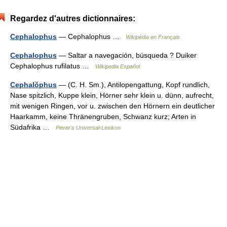
Regardez d'autres dictionnaires:
Cephalophus
— Cephalophus …
Wikipédia en Français
Cephalophus
— Saltar a navegación, búsqueda ? Duiker
Cephalophus rufilatus …
Wikipedia Español
Cephalŏphus
— (C. H. Sm.), Antilopengattung, Kopf rundlich,
Nase spitzlich, Kuppe klein, Hörner sehr klein u. dünn, aufrecht,
mit wenigen Ringen, vor u. zwischen den Hörnern ein deutlicher
Haarkamm, keine Thränengruben, Schwanz kurz; Arten in
Südafrika …
Pierer's Universal-Lexikon