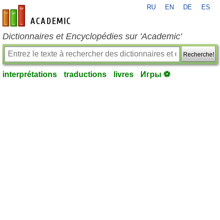
RU
EN
DE
ES
fr-academic.com
Dictionnaires et Encyclopédies sur 'Academic'
Recherche!
interprétations
traductions
livres
Игры ⚽