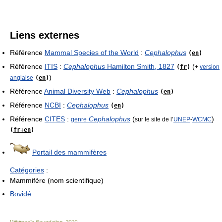
Liens externes
Référence
Mammal Species of the World
:
Cephalophus
(
en
)
Référence
ITIS
:
Cephalophus
Hamilton Smith, 1827
(
(
fr
)
+
version
)
anglaise
(
en
)
Référence
Animal Diversity Web
:
Cephalophus
(
en
)
Référence
NCBI
:
Cephalophus
(
en
)
Référence
CITES
:
Cephalophus
(
)
genre
sur le site de l’
UNEP
-
WCMC
(
fr+en
)
Portail des mammifères
Catégories
:
Mammifère (nom scientifique)
Bovidé
Wikimedia Foundation
.
2010
.