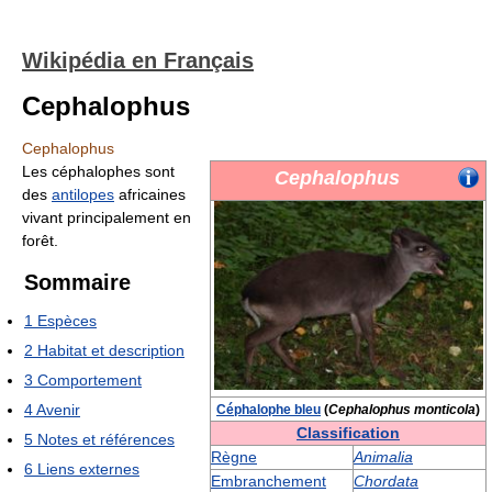
Wikipédia en Français
Cephalophus
Cephalophus
Les céphalophes sont
Cephalophus
des
antilopes
africaines
vivant principalement en
forêt.
Sommaire
1
Espèces
2
Habitat et description
3
Comportement
4
Avenir
Céphalophe bleu
(
Cephalophus monticola
)
Classification
5
Notes et références
Règne
Animalia
6
Liens externes
Embranchement
Chordata