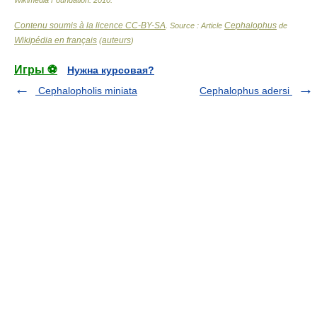
Contenu soumis à la licence CC-BY-SA
Cephalophus
. Source : Article
de
Wikipédia en français
auteurs
(
)
Игры ⚽
Нужна курсовая?
Cephalopholis miniata
Cephalophus adersi