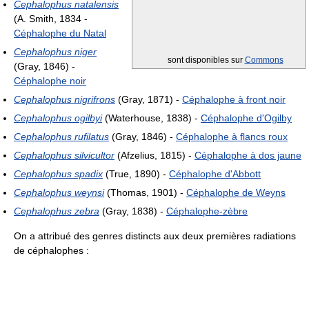
Cephalophus natalensis
(A. Smith, 1834 -
Céphalophe du Natal
Cephalophus niger
sont disponibles sur
Commons
(Gray, 1846) -
Céphalophe noir
Cephalophus nigrifrons
(Gray, 1871) -
Céphalophe à front noir
Cephalophus ogilbyi
(Waterhouse, 1838) -
Céphalophe d'Ogilby
Cephalophus rufilatus
(Gray, 1846) -
Céphalophe à flancs roux
Cephalophus silvicultor
(Afzelius, 1815) -
Céphalophe à dos jaune
Cephalophus spadix
(True, 1890) -
Céphalophe d'Abbott
Cephalophus weynsi
(Thomas, 1901) -
Céphalophe de Weyns
Cephalophus zebra
(Gray, 1838) -
Céphalophe-zèbre
On a attribué des genres distincts aux deux premières radiations
de céphalophes :