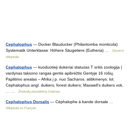
Cephalophus
— Ducker Blauducker (Philantomba monticola)
Systematik Unterklasse: Höhere Säugetiere (Eutheria) …
Deutsch
Wikipedia
Cephalophus
— kuoduotieji dukeriai statusas T sritis zoologija |
vardynas taksono rangas gentis apibrėžtis Gentyje 16 rūšių.
Paplitimo arealas – Afrika į p. nuo Sacharos. atitikmenys: lot.
Cephalophus angl. duikers; forest duikers; Maxwell’s duikers vok.
… …
Žinduolių pavadinimų žodynas
Cephalophus Dorsalis
— Céphalophe à bande dorsale …
Wikipédia en Français