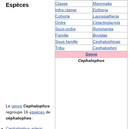
Classe
Mammalia
Espèces
Infra-classe
Eutheria
Cohorte
Laurasiatheria
Ordre
Cetartiodactyla
Sous-ordre
Ruminantia
Famille
Bovidae
Sous-famille
Cephalophinae
Tribu
Cephalophini
Genre
Cephalophus
Le
genre
Cephalophus
regroupe 16
espèces
de
céphalophes
:
Cephalophus adersi