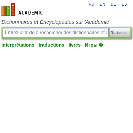
RU
EN
DE
ES
fr-academic.com
Dictionnaires et Encyclopédies sur 'Academic'
Recherche!
interprétations
traductions
livres
Игры ⚽