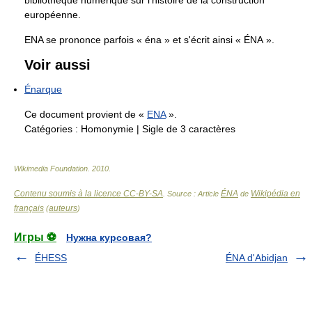
bibliothèque numérique sur l'histoire de la construction
européenne.
ENA se prononce parfois « éna » et s'écrit ainsi « ÉNA ».
Voir aussi
Énarque
Ce document provient de «
ENA
».
Catégories :
Homonymie
|
Sigle de 3 caractères
Wikimedia Foundation
.
2010
.
Contenu soumis à la licence CC-BY-SA
ÉNA
Wikipédia en
. Source : Article
de
français
auteurs
(
)
Игры ⚽
Нужна курсовая?
ÉHESS
ÉNA d'Abidjan