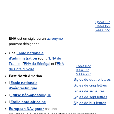
QAA à TZZ
UAA à XZZ
YAA à ZZZ
ENA
est un sigle ou un
acronyme
pouvant désigner :
Une
École nationale
d'administration
(dont l'
ENA de
France
, l'
ENA du Sénégal
et l'
ENA
EAA à HZZ
de Côte d'Ivoire
)
IAA à LZZ
MAA à PZZ
East North America
Sigles de quatre lettres
l'
École nationale
Sigles de cinq lettres
d'aérotechnique
Sigles de six lettres
l'
Église néo-apostolique
Sigles de sept lettres
l'
Étoile nord-africaine
Sigles de huit lettres
European NAvigator
est une