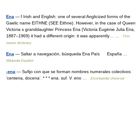
Ena
— f Irish and English: one of several Anglicized forms of the
Gaelic name EITHNE (SEE Eithne). However, in the case of Queen
Victoria s granddaughter Princess Ena (Victoria Eugénie Julia Ena,
1887–1969) it had a different origin: it was apparently… …
First
names dictionary
Ena
— Saltar a navegación, búsqueda Ena País España …
Wikipedia Español
-ena
— Sufijo con que se forman nombres numerales colectivos:
‘centena, docena’. * * * ena. suf. V. eno …
Enciclopedia Universal