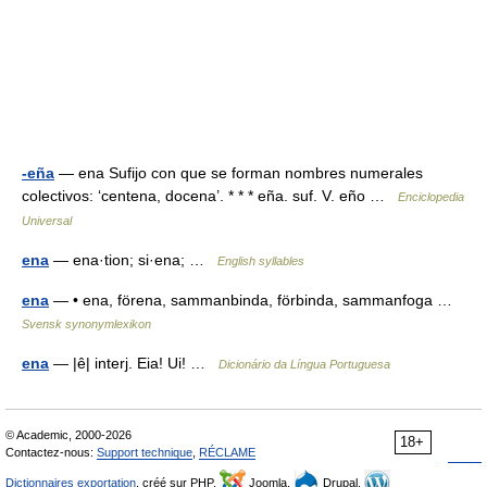
-eña
— ena Sufijo con que se forman nombres numerales
colectivos: ‘centena, docena’. * * * eña. suf. V. eño …
Enciclopedia
Universal
ena
— ena·tion; si·ena; …
English syllables
ena
— • ena, förena, sammanbinda, förbinda, sammanfoga …
Svensk synonymlexikon
ena
— |ê| interj. Eia! Ui! …
Dicionário da Língua Portuguesa
© Academic, 2000-2026
18+
Contactez-nous:
Support technique
,
RÉCLAME
Dictionnaires exportation
, créé sur PHP,
Joomla,
Drupal,