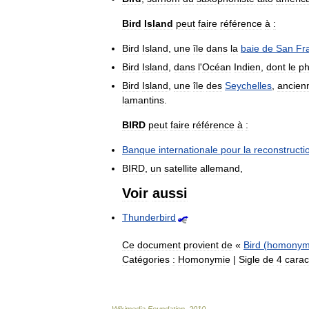
Bird
Island
peut
faire
référence
à
:
Bird
Island
,
une
île
dans
la
baie
de
San
Fr
Bird
Island
,
dans
l
'
Océan
Indien
,
dont
le
ph
Bird
Island
,
une
île
des
Seychelles
,
ancien
lamantins
.
BIRD
peut
faire
référence
à
:
Banque
internationale
pour
la
reconstructi
BIRD
,
un
satellite
allemand
,
Voir
aussi
Thunderbird
Ce
document
provient
de
«
Bird
(
homonym
Catégories
:
Homonymie
|
Sigle
de
4
carac