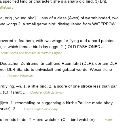
 a specified kind or character: she s a sharp old bird. 3) Brit.
dictionary
rd, orig., young bird] 1. any of a class (Aves) of warmblooded, two
s and wings 2. a small game bird: distinguished from WATERFOWL
covered in feathers, with two wings for flying and a hard pointed
sts, in which female birds lay eggs. 2. ) OLD FASHIONED a
of the words and phrases in modern English
s Deutschen Zentrums für Luft und Raumfahrt (DLR), der am DLR
derer DLR Standorte entwickelt und gebaut wurde. Wesentliche
m… …
Deutsch Wikipedia
y|ing. –n. 1. a little bird. 2. a score of one stroke less than par
ck. (Cf. ↑shutt …
Useful english dictionary
|i|est. 1. resembling or suggesting a bird: »Pauline made birdy,
 Yorker). 2 …
Useful english dictionary
breeds birds. 2. = bird watcher. (Cf. ↑bird watcher) …
Useful