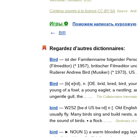
Wikimedia
Foundation
.
2010
.
Contenu soumis à la licence CC-BY-SA
. Source : Arti
Игры ⚽
Поможем написать курсовую
BIR
Regardez d'autres dictionnaires:
Bird
— ist der Familienname folgender Person
(Filmeditor) (* 1957), britischer Filmeditor 
Ruderer Andrew Bird (Musiker) (* 1973),
Bird
— (b[ e]rd), n. [OE. brid, bred, bird, youn
young of a fowl; a young eaglet; a nestling; 
ungentle gull, the… …
The Collaborative Internatio
bird
— W2S2 [bə:d US bə:rd] n [: Old English; 
usually fly. Many birds sing and build nests, 
the sound of birds. ▪ a flock… …
Dictionary of 
bird
— ► NOUN 1) a warm blooded egg laying 