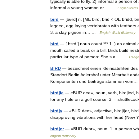
typically is able to fly. 2) informal a person of
informal a young woman or… …
English terms 
bird
— [bʉrd] n. [ME bird, brid < OE bridd, bi
legged, egg laying vertebrates with feather
3. a clay pigeon in… …
English World dictionary
bird
— [ bɜrd ] noun count *** 1. ) an animal 
mouth called a beak or a bill. Birds build ne
particular type of person: She s a… …
Usage 
BIRD
— bezeichnet einen Kleinsatelliten de
Standort Berlin Adlershof unter Mitarbeit an
Komponenten und Beiträge stammen vo
bird|ie
— «BUR dee», noun, verb, bird|ied, bird|
for any hole on a golf course. 3. = shuttleco
bird|y
— «BUR dee», adjective, bird|i|er, bird
disapproving vibrations with her head (New
bird|er
— «BUR duhr», noun. 1. a person who 
english dictionary