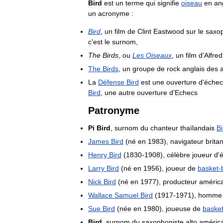
Bird
est
un
terme
qui
signifie
oiseau
en
an
un
acronyme
:
Bird
,
un
film
de
Clint
Eastwood
sur
le
saxop
c
'
est
le
surnom
,
The
Birds
,
ou
Les
Oiseaux
,
un
film
d
'
Alfred
The
Birds
,
un
groupe
de
rock
anglais
des
La
Défense
Bird
est
une
ouverture
d
'
échec
Bird
,
une
autre
ouverture
d
'
Echecs
Patronyme
Pi
Bird
,
surnom
du
chanteur
thaïlandais
Bi
James
Bird
(
né
en
1983
),
navigateur
brita
Henry
Bird
(
1830
-
1908
),
célèbre
joueur
d
'
Larry
Bird
(
né
en
1956
),
joueur
de
basket
-
Nick
Bird
(
né
en
1977
),
producteur
améric
Wallace
Samuel
Bird
(
1917
-
1971
),
homme
Sue
Bird
(
née
en
1980
),
joueuse
de
baske
Bird
,
surnom
du
saxophoniste
alto
améric