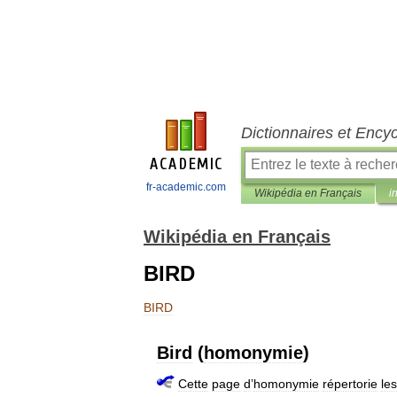
Dictionnaires et Ency
fr-academic.com
Wikipédia en Français
i
Wikipédia en Français
BIRD
BIRD
Bird
(
homonymie
)
Cette
page
d
’
homonymie
répertorie
les