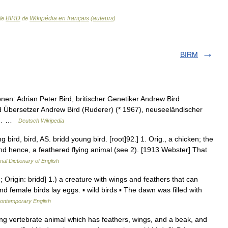
BIRD
Wikipédia en français
auteurs
cle
de
(
)
BIRM
en: Adrian Peter Bird, britischer Genetiker Andrew Bird
und Übersetzer Andrew Bird (Ruderer) (* 1967), neuseeländischer
 US… …
Deutsch Wikipedia
g bird, bird, AS. bridd young bird. [root]92.] 1. Orig., a chicken; the
and hence, a feathered flying animal (see 2). [1913 Webster] That
nal Dictionary of English
Origin: bridd] 1.) a creature with wings and feathers that can
and female birds lay eggs. ▪ wild birds ▪ The dawn was filled with
contemporary English
vertebrate animal which has feathers, wings, and a beak, and