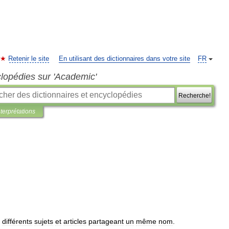
Retenir le site
En utilisant des dictionnaires dans votre site
FR
clopédies sur 'Academic'
Recherche!
nterprétations
différents
sujets
et
articles
partageant
un
même
nom
.