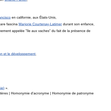
ancisco
en
californie
,
aux
États
-
Unis
,
are
fascina
Marjorie
Courtenay
-
Latimer
durant
son
enfance
,
nement
appelée
"
île
aux
vaches
"
du
fait
de
la
présence
de
on
et
le
développement
,
ie
)
».
tères
|
Homonymie
d
'
acronyme
|
Homonymie
de
patronyme