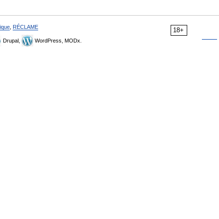
ique
,
RÉCLAME
18+
Drupal,
WordPress, MODx.