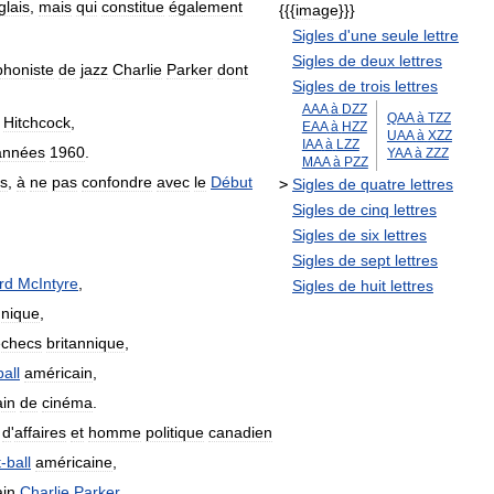
glais
,
mais
qui
constitue
également
{{{
image
}}}
Sigles
d
'
une
seule
lettre
Sigles
de
deux
lettres
honiste
de
jazz
Charlie
Parker
dont
Sigles
de
trois
lettres
AAA
à
DZZ
QAA
à
TZZ
Hitchcock
,
EAA
à
HZZ
UAA
à
XZZ
IAA
à
LZZ
années
1960
.
YAA
à
ZZZ
MAA
à
PZZ
s
,
à
ne
pas
confondre
avec
le
Début
>
Sigles
de
quatre
lettres
Sigles
de
cinq
lettres
Sigles
de
six
lettres
Sigles
de
sept
lettres
rd
McIntyre
,
Sigles
de
huit
lettres
nnique
,
échecs
britannique
,
ball
américain
,
ain
de
cinéma
.
d
'
affaires
et
homme
politique
canadien
t
-
ball
américaine
,
ain
Charlie
Parker
,