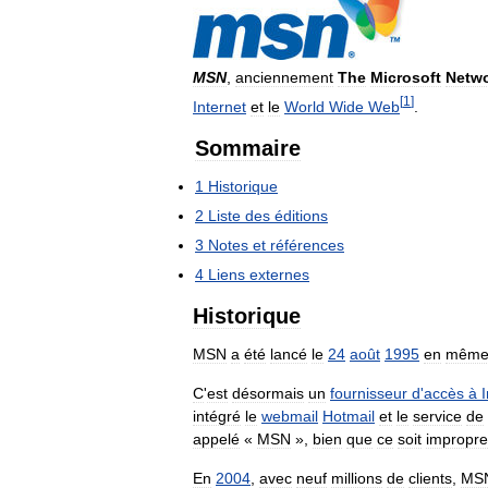
MSN
,
anciennement
The
Microsoft
Netw
[
1
]
Internet
et
le
World
Wide
Web
.
Sommaire
1
Historique
2
Liste
des
éditions
3
Notes
et
références
4
Liens
externes
Historique
MSN
a
été
lancé
le
24
août
1995
en
mêm
C
'
est
désormais
un
fournisseur
d
'
accès
à
intégré
le
webmail
Hotmail
et
le
service
de
appelé
«
MSN
»,
bien
que
ce
soit
impropre
En
2004
,
avec
neuf
millions
de
clients
,
MS