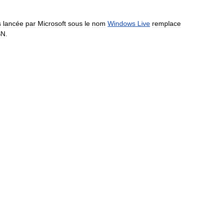
s
lancée
par
Microsoft
sous
le
nom
Windows
Live
remplace
SN
.