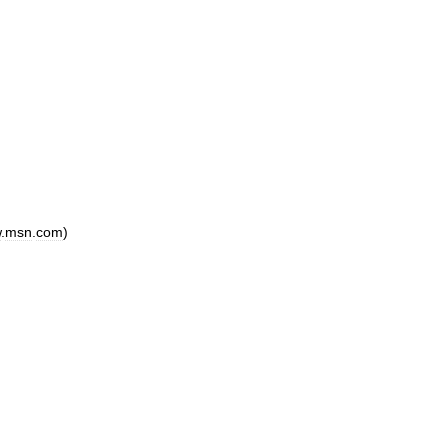
w
.
msn
.
com
)