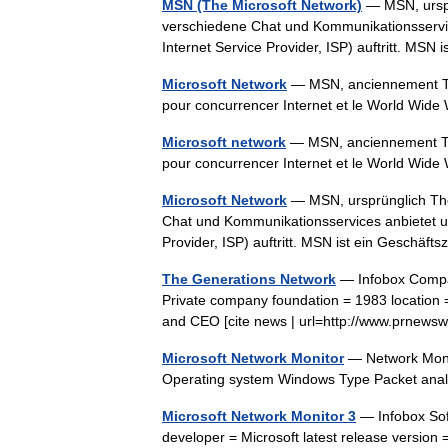
MSN (The Microsoft Network)
— MSN, urspr
verschiedene Chat und Kommunikationsservices
Internet Service Provider, ISP) auftritt. M
Microsoft Network
— MSN, anciennement The 
pour concurrencer Internet et le World Wid
Microsoft network
— MSN, anciennement The 
pour concurrencer Internet et le World Wid
Microsoft Network
— MSN, ursprünglich The 
Chat und Kommunikationsservices anbietet und 
Provider, ISP) auftritt. MSN ist ein Geschä
The Generations Network
— Infobox Compa
Private company foundation = 1983 location =
and CEO [cite news | url=http://www.prne
Microsoft Network Monitor
— Network Monit
Operating system Windows Type Packet an
Microsoft Network Monitor 3
— Infobox Sof
developer = Microsoft latest release version