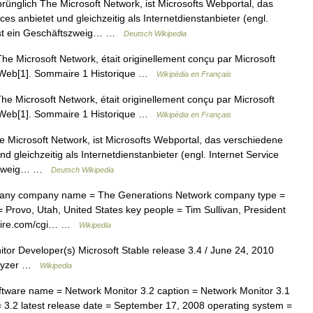
ünglich The Microsoft Network, ist Microsofts Webportal, das
 anbietet und gleichzeitig als Internetdienstanbieter (engl.
SN ist ein Geschäftszweig… …
Deutsch Wikipedia
Microsoft Network, était originellement conçu par Microsoft
e Web[1]. Sommaire 1 Historique …
Wikipédia en Français
Microsoft Network, était originellement conçu par Microsoft
e Web[1]. Sommaire 1 Historique …
Wikipédia en Français
Microsoft Network, ist Microsofts Webportal, das verschiedene
gleichzeitig als Internetdienstanbieter (engl. Internet Service
ftszweig… …
Deutsch Wikipedia
ny company name = The Generations Network company type =
 Provo, Utah, United States key people = Tim Sullivan, President
wswire.com/cgi… …
Wikipedia
or Developer(s) Microsoft Stable release 3.4 / June 24, 2010
alyzer …
Wikipedia
tware name = Network Monitor 3.2 caption = Network Monitor 3.1
 = 3.2 latest release date = September 17, 2008 operating system =