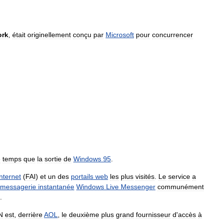
ork
,
était
originellement
conçu
par
Microsoft
pour
concurrencer
e
temps
que
la
sortie
de
Windows
95
.
Internet
(
FAI
)
et
un
des
portails
web
les
plus
visités
.
Le
service
a
messagerie
instantanée
Windows
Live
Messenger
communément
.
N
est
,
derrière
AOL
,
le
deuxième
plus
grand
fournisseur
d
'
accès
à