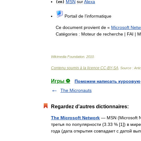
MSN
sur
Alexa
(
en
)
Portail
de
l
’
informatique
Ce
document
provient
de
«
Microsoft
Netw
Catégories
:
Moteur
de
recherche
|
FAI
|
M
Wikimedia
Foundation
.
2010
.
Contenu soumis à la licence CC-BY-SA
. Source : Arti
Игры ⚽
Поможем написать курсовую
The Micronauts
Regardez d'autres dictionnaires:
The Microsoft Network
— MSN (Microsoft N
третья по популярности (3.33 % [1]) в ми
года (дата открытия совпадает с датой 