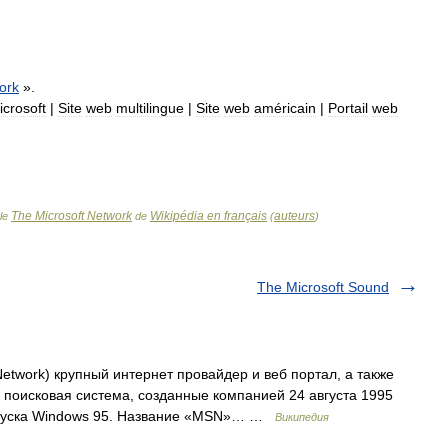
ork
».
icrosoft
|
Site
web
multilingue
|
Site
web
américain
|
Portail
web
The Microsoft Network
Wikipédia en français
auteurs
cle
de
(
)
The Microsoft Sound
etwork) крупный интернет провайдер и веб портал, а также
ре поисковая система, созданные компанией 24 августа 1995
выпуска Windows 95. Название «MSN»… …
Википедия