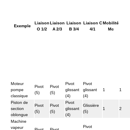
Liaison
Liaison
Liaison
Liaison C
Mobilité
Exemple
O 1/2
A 2/3
B 3/4
4/1
Mc
Moteur
Pivot
Pivot
Pivot
Pivot
pompe
glissant
glissant
1
1
(5)
(5)
classique
(4)
(4)
Piston de
Pivot
Pivot
Pivot
Glissière
section
glissant
1
2
(5)
(5)
(5)
oblongue
(4)
Machine
Pivot
vapeur
Pivot
Pivot