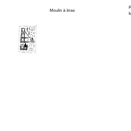
P
Moulin à bras
f