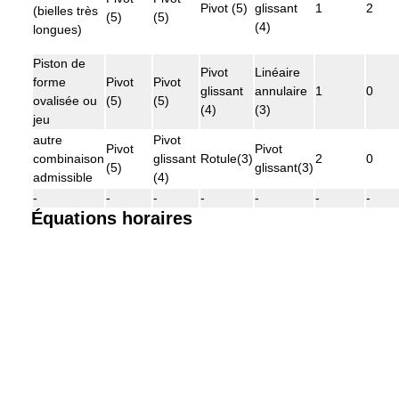
Pivot (5)
glissant
1
2
(bielles très
(5)
(5)
(4)
longues)
Piston de
Pivot
Linéaire
forme
Pivot
Pivot
glissant
annulaire
1
0
ovalisée ou
(5)
(5)
(4)
(3)
jeu
autre
Pivot
Pivot
Pivot
combinaison
glissant
Rotule(3)
2
0
(5)
glissant(3)
admissible
(4)
-
-
-
-
-
-
-
Équations horaires