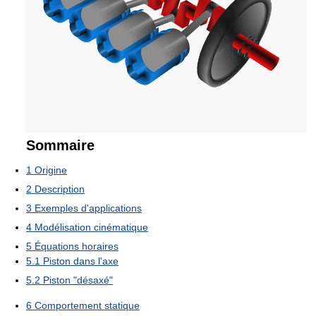
Sommaire
1
Origine
2
Description
3
Exemples d'applications
4
Modélisation cinématique
5
Équations horaires
5.1
Piston dans l'axe
5.2
Piston "désaxé"
6
Comportement statique