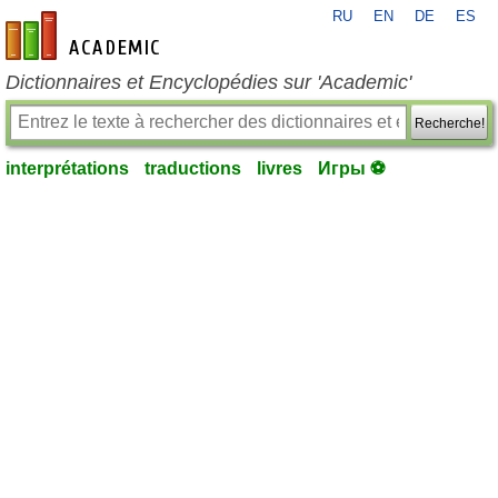
RU
EN
DE
ES
fr-academic.com
Dictionnaires et Encyclopédies sur 'Academic'
Recherche!
interprétations
traductions
livres
Игры ⚽