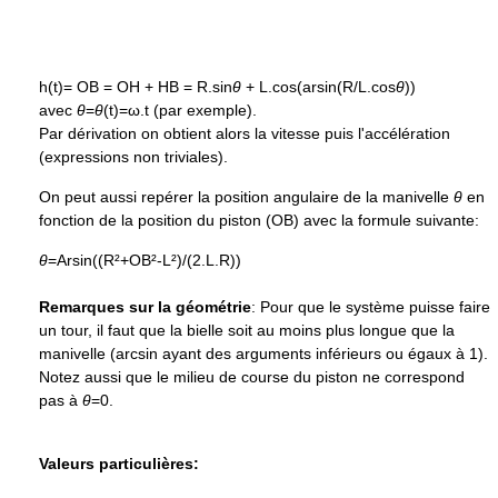
h(t)= OB = OH + HB = R.sin
θ
+ L.cos(arsin(R/L.cos
θ
))
avec
θ
=
θ
(t)=ω.t (par exemple).
Par dérivation on obtient alors la vitesse puis l'accélération
(expressions non triviales).
On peut aussi repérer la position angulaire de la manivelle
θ
en
fonction de la position du piston (OB) avec la formule suivante:
θ
=Arsin((R²+OB²-L²)/(2.L.R))
Remarques sur la géométrie
: Pour que le système puisse faire
un tour, il faut que la bielle soit au moins plus longue que la
manivelle (arcsin ayant des arguments inférieurs ou égaux à 1).
Notez aussi que le milieu de course du piston ne correspond
pas à
θ
=0.
Valeurs particulières: