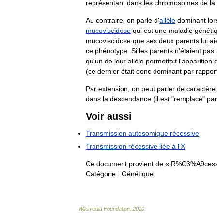
représentant
dans
les
chromosomes
de
la
Au
contraire
,
on
parle
d
'
allèle
dominant
lo
mucoviscidose
qui
est
une
maladie
généti
mucoviscidose
que
ses
deux
parents
lui
ai
ce
phénotype
.
Si
les
parents
n
'
étaient
pas
qu
'
un
de
leur
allèle
permettait
l
'
apparition
(
ce
dernier
était
donc
dominant
par
rappor
Par
extension
,
on
peut
parler
de
caractère
dans
la
descendance
(
il
est
"
remplacé
"
par
Voir
aussi
Transmission
autosomique
récessive
Transmission
récessive
liée
à
l
'
X
Ce
document
provient
de
«
R
%
C3
%
A9cess
Catégorie
:
Génétique
Wikimedia
Foundation
.
2010
.