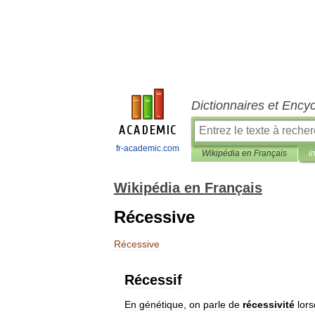
Dictionnaires et Ency
fr-academic.com
Wikipédia en Français
i
Wikipédia en Français
Récessive
Récessive
Récessif
En
génétique
,
on
parle
de
récessivité
lor