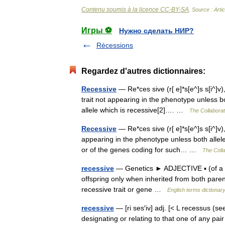
Contenu soumis à la licence CC-BY-SA
. Source : Arti
Игры ⚽
Нужно сделать НИР?
Récessions
Regardez d'autres dictionnaires:
Recessive
— Re*ces sive (r[ e]*s[e^]s s[i^]v)
trait not appearing in the phenotype unless 
allele which is recessive[2].… …
The Collaborati
Recessive
— Re*ces sive (r[ e]*s[e^]s s[i^]v
appearing in the phenotype unless both allele
or of the genes coding for such… …
The Colla
recessive
— Genetics ► ADJECTIVE ▪ (of a her
offspring only when inherited from both pa
recessive trait or gene …
English terms dictionar
recessive
— [ri ses′iv] adj. [< L recessus (
designating or relating to that one of any pair