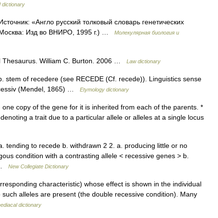
 dictionary
Источник: «Англо русский толковый словарь генетических
 Москва: Изд во ВНИРО, 1995 г.) …
Молекулярная биология и
l Thesaurus. William C. Burton. 2006 …
Law dictionary
p. stem of recedere (see RECEDE (Cf. recede)). Linguistics sense
recessiv (Mendel, 1865) …
Etymology dictionary
 one copy of the gene for it is inherited from each of the parents. *
enoting a trait due to a particular allele or alleles at a single locus
. tending to recede b. withdrawn 2 2. a. producing little or no
ous condition with a contrasting allele < recessive genes > b.
e …
New Collegiate Dictionary
rresponding characteristic) whose effect is shown in the individual
wo such alleles are present (the double recessive condition). Many
diacal dictionary