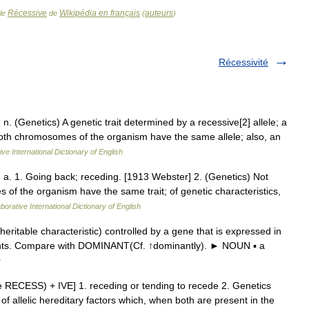
Récessive
Wikipédia en français
auteurs
cle
de
(
)
Récessivité
, n. (Genetics) A genetic trait determined by a recessive[2] allele; a
both chromosomes of the organism have the same allele; also, an
ve International Dictionary of English
), a. 1. Going back; receding. [1913 Webster] 2. (Genetics) Not
s of the organism have the same trait; of genetic characteristics,
borative International Dictionary of English
itable characteristic) controlled by a gene that is expressed in
rents. Compare with DOMINANT(Cf. ↑dominantly). ► NOUN ▪ a
y
see RECESS) + IVE] 1. receding or tending to recede 2. Genetics
 of allelic hereditary factors which, when both are present in the