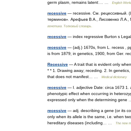
germ plasm, remains latent:… …
English World
recessive
— recessive. См. рецессивный. (
терминов». Арефьев В.А., Лисовенко Л.А.,
генетика. Толковый словарь.
recessive
— index regressive Burton s Lega
recessive
— (adj.) 1670s, from L. recess , p
is from 1879; in genetics, 1900, from Ger. 
Recessive
— A trait that is evident only when
* * 1. Drawing away; receding. 2. In genetics, d
that does not manifest… …
Medical dictionary
recessive
— I. adjective Date: circa 1673 1. a
phenotypic effect when occurring in heterozyg
expressed only when the determining gen
recessive
— adj. describing a gene (or its co
only when its allele is the same, i.e. when t
hereditary diseases (including… …
The new me