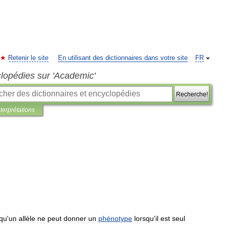
Retenir le site
En utilisant des dictionnaires dans votre site
FR
clopédies sur 'Academic'
Recherche!
nterprétations
squ
'
un
allèle
ne
peut
donner
un
phénotype
lorsqu
'
il
est
seul