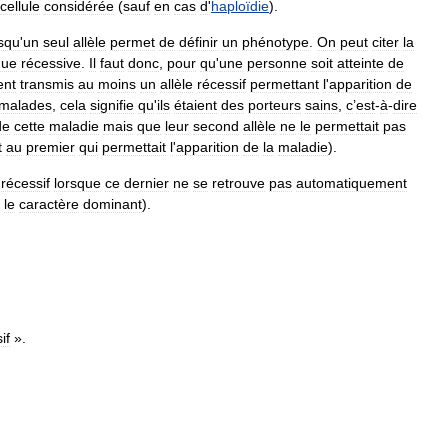
cellule
considérée
(
sauf
en
cas
d
'
haploïdie
).
rsqu
'
un
seul
allèle
permet
de
définir
un
phénotype
.
On
peut
citer
la
que
récessive
.
Il
faut
donc
,
pour
qu
'
une
personne
soit
atteinte
de
ent
transmis
au
moins
un
allèle
récessif
permettant
l
'
apparition
de
malades
,
cela
signifie
qu
'
ils
étaient
des
porteurs
sains
,
c
’
est
-
à
-
dire
de
cette
maladie
mais
que
leur
second
allèle
ne
le
permettait
pas
t
au
premier
qui
permettait
l
'
apparition
de
la
maladie
).
récessif
lorsque
ce
dernier
ne
se
retrouve
pas
automatiquement
le
caractère
dominant
).
if
».