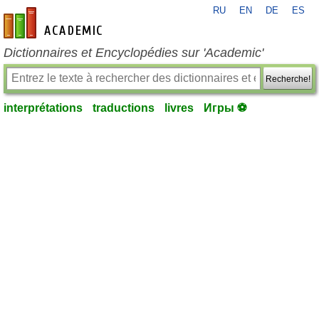
RU
EN
DE
ES
fr-academic.com
Dictionnaires et Encyclopédies sur 'Academic'
Recherche!
interprétations
traductions
livres
Игры ⚽