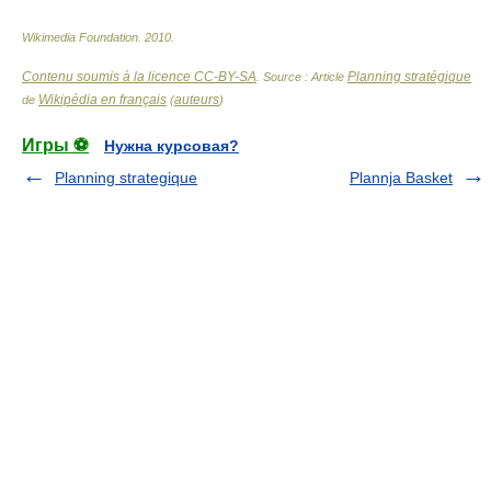
Wikimedia Foundation
.
2010
.
Contenu soumis à la licence CC-BY-SA
Planning stratégique
. Source : Article
Wikipédia en français
auteurs
de
(
)
Игры ⚽
Нужна курсовая?
Planning strategique
Plannja Basket