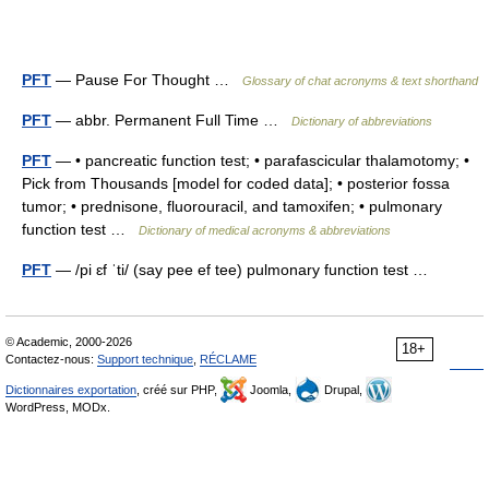
PFT
— Pause For Thought …
Glossary of chat acronyms & text shorthand
PFT
— abbr. Permanent Full Time …
Dictionary of abbreviations
PFT
— • pancreatic function test; • parafascicular thalamotomy; •
Pick from Thousands [model for coded data]; • posterior fossa
tumor; • prednisone, fluorouracil, and tamoxifen; • pulmonary
function test …
Dictionary of medical acronyms & abbreviations
PFT
— /pi ɛf ˈti/ (say pee ef tee) pulmonary function test …
© Academic, 2000-2026
18+
Contactez-nous:
Support technique
,
RÉCLAME
Dictionnaires exportation
, créé sur PHP,
Joomla,
Drupal,
WordPress, MODx.