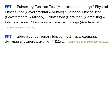
PFT
— Pulmonary Function Test (Medical » Laboratory) * Physical
Fitness Test (Governmental » Military) * Personal Fitness Test
(Governmental » Military) * Printer font (ChiWriter) (Computing »
File Extensions) * Progressive Face Technology (Academic &… …
Abbreviations dictionary
PFT
— abbr. med. pulmonary function test – исследование
функции внешнего дыхания (ФВД) …
Dictionary of English abbreviation