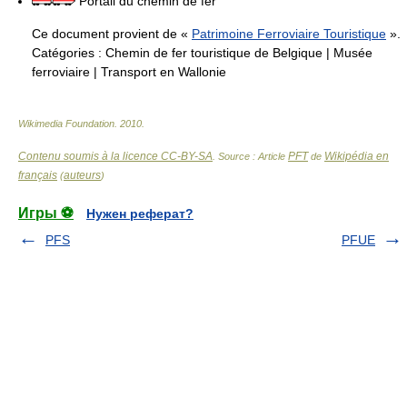
Portail du chemin de fer
Ce document provient de «
Patrimoine Ferroviaire Touristique
».
Catégories :
Chemin de fer touristique de Belgique
|
Musée
ferroviaire
|
Transport en Wallonie
Wikimedia Foundation
.
2010
.
Contenu soumis à la licence CC-BY-SA
PFT
Wikipédia en
. Source : Article
de
français
auteurs
(
)
Игры ⚽
Нужен реферат?
PFS
PFUE