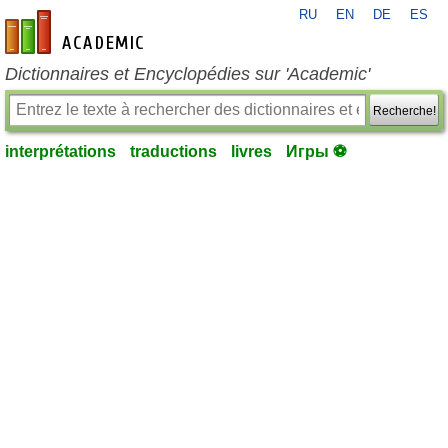
RU
EN
DE
ES
fr-academic.com
Dictionnaires et Encyclopédies sur 'Academic'
Recherche!
interprétations
traductions
livres
Игры ⚽