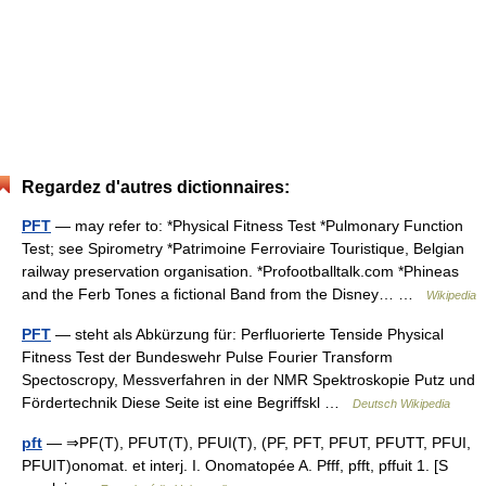
Regardez d'autres dictionnaires:
PFT
— may refer to: *Physical Fitness Test *Pulmonary Function
Test; see Spirometry *Patrimoine Ferroviaire Touristique, Belgian
railway preservation organisation. *Profootballtalk.com *Phineas
and the Ferb Tones a fictional Band from the Disney… …
Wikipedia
PFT
— steht als Abkürzung für: Perfluorierte Tenside Physical
Fitness Test der Bundeswehr Pulse Fourier Transform
Spectoscropy, Messverfahren in der NMR Spektroskopie Putz und
Fördertechnik Diese Seite ist eine Begriffskl …
Deutsch Wikipedia
pft
— ⇒PF(T), PFUT(T), PFUI(T), (PF, PFT, PFUT, PFUTT, PFUI,
PFUIT)onomat. et interj. I. Onomatopée A. Pfff, pfft, pffuit 1. [S