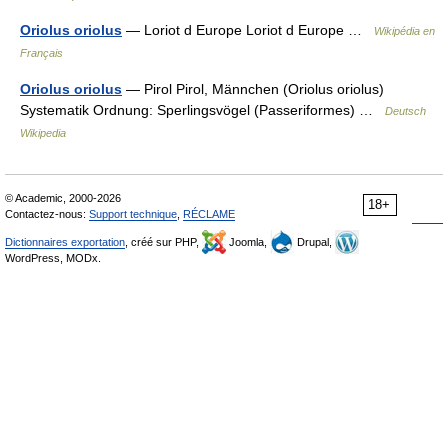
Oriolus oriolus
— Loriot d Europe Loriot d Europe …
Wikipédia en
Français
Oriolus oriolus
— Pirol Pirol, Männchen (Oriolus oriolus)
Systematik Ordnung: Sperlingsvögel (Passeriformes) …
Deutsch
Wikipedia
© Academic, 2000-2026
18+
Contactez-nous:
Support technique
,
RÉCLAME
Dictionnaires exportation
, créé sur PHP,
Joomla,
Drupal,
WordPress, MODx.