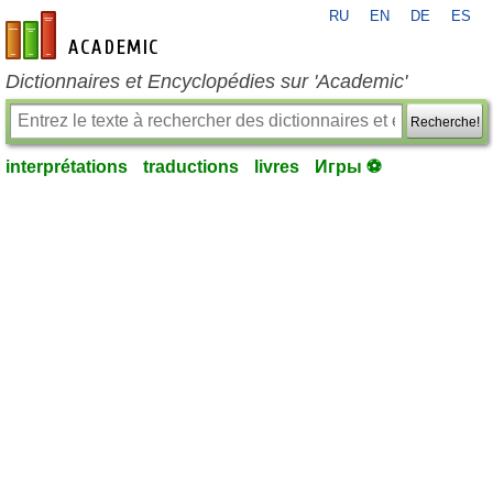
RU
EN
DE
ES
fr-academic.com
Dictionnaires et Encyclopédies sur 'Academic'
Recherche!
interprétations
traductions
livres
Игры ⚽