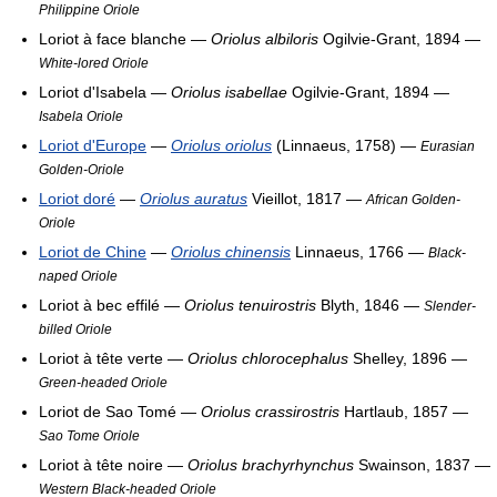
Philippine Oriole
Loriot à face blanche —
Oriolus albiloris
Ogilvie-Grant, 1894 —
White-lored Oriole
Loriot d'Isabela —
Oriolus isabellae
Ogilvie-Grant, 1894 —
Isabela Oriole
Loriot d'Europe
—
Oriolus oriolus
(Linnaeus, 1758) —
Eurasian
Golden-Oriole
Loriot doré
—
Oriolus auratus
Vieillot, 1817 —
African Golden-
Oriole
Loriot de Chine
—
Oriolus chinensis
Linnaeus, 1766 —
Black-
naped Oriole
Loriot à bec effilé —
Oriolus tenuirostris
Blyth, 1846 —
Slender-
billed Oriole
Loriot à tête verte —
Oriolus chlorocephalus
Shelley, 1896 —
Green-headed Oriole
Loriot de Sao Tomé —
Oriolus crassirostris
Hartlaub, 1857 —
Sao Tome Oriole
Loriot à tête noire —
Oriolus brachyrhynchus
Swainson, 1837 —
Western Black-headed Oriole