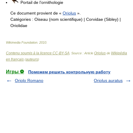
Portail de l’ornithologie
Ce document provient de «
Oriolus
».
Catégories :
Oiseau (nom scientifique)
|
Corvidae (Sibley)
|
Oriolidae
Wikimedia Foundation
.
2010
.
Contenu soumis à la licence CC-BY-SA
Oriolus
Wikipédia
. Source : Article
de
en français
auteurs
(
)
Игры ⚽
Поможем решить контрольную работу
Oriolo Romano
Oriolus auratus