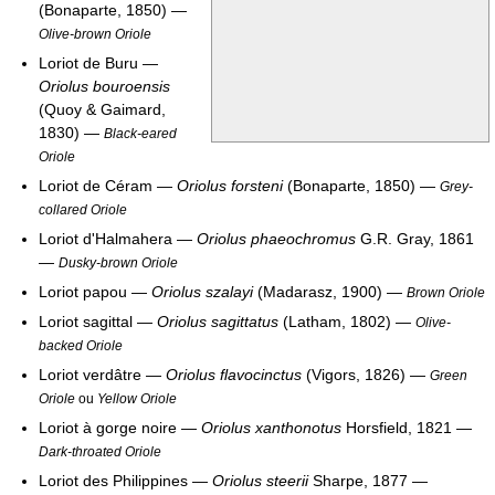
(Bonaparte, 1850) —
Olive-brown Oriole
Loriot de Buru —
Oriolus bouroensis
(Quoy & Gaimard,
1830) —
Black-eared
Oriole
Loriot de Céram —
Oriolus forsteni
(Bonaparte, 1850) —
Grey-
collared Oriole
Loriot d'Halmahera —
Oriolus phaeochromus
G.R. Gray, 1861
—
Dusky-brown Oriole
Loriot papou —
Oriolus szalayi
(Madarasz, 1900) —
Brown Oriole
Loriot sagittal —
Oriolus sagittatus
(Latham, 1802) —
Olive-
backed Oriole
Loriot verdâtre —
Oriolus flavocinctus
(Vigors, 1826) —
Green
Oriole
ou
Yellow Oriole
Loriot à gorge noire —
Oriolus xanthonotus
Horsfield, 1821 —
Dark-throated Oriole
Loriot des Philippines —
Oriolus steerii
Sharpe, 1877 —