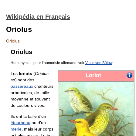
Wikipédia en Français
Oriolus
Oriolus
Oriolus
Homonymie : pour l’humoriste allemand, voir
Vicco von Bülow
.
Les
loriots
(
Oriolus
Loriot
sp
) sont des
passereaux
chanteurs
arboricoles, de taille
moyenne et souvent
de couleurs vives.
Ils ont la taille d'un
étourneau
ou d'un
merle
, mais leur corps
est plus mince. Le bec