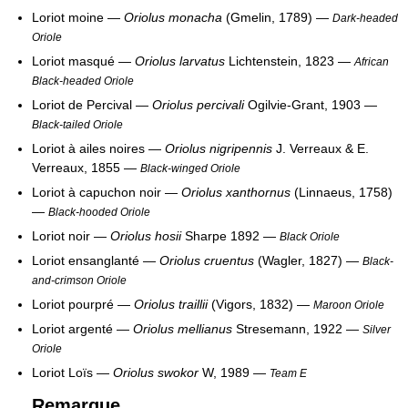
Loriot moine —
Oriolus monacha
(Gmelin, 1789) —
Dark-headed
Oriole
Loriot masqué —
Oriolus larvatus
Lichtenstein, 1823 —
African
Black-headed Oriole
Loriot de Percival —
Oriolus percivali
Ogilvie-Grant, 1903 —
Black-tailed Oriole
Loriot à ailes noires —
Oriolus nigripennis
J. Verreaux & E.
Verreaux, 1855 —
Black-winged Oriole
Loriot à capuchon noir —
Oriolus xanthornus
(Linnaeus, 1758)
—
Black-hooded Oriole
Loriot noir —
Oriolus hosii
Sharpe 1892 —
Black Oriole
Loriot ensanglanté —
Oriolus cruentus
(Wagler, 1827) —
Black-
and-crimson Oriole
Loriot pourpré —
Oriolus traillii
(Vigors, 1832) —
Maroon Oriole
Loriot argenté —
Oriolus mellianus
Stresemann, 1922 —
Silver
Oriole
Loriot Loïs —
Oriolus swokor
W, 1989 —
Team E
Remarque