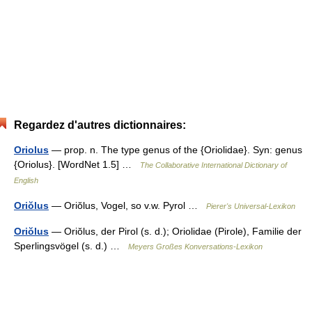
Regardez d'autres dictionnaires:
Oriolus
— prop. n. The type genus of the {Oriolidae}. Syn: genus
{Oriolus}. [WordNet 1.5] …
The Collaborative International Dictionary of
English
Oriŏlus
— Oriŏlus, Vogel, so v.w. Pyrol …
Pierer's Universal-Lexikon
Oriŏlus
— Oriŏlus, der Pirol (s. d.); Oriolidae (Pirole), Familie der
Sperlingsvögel (s. d.) …
Meyers Großes Konversations-Lexikon