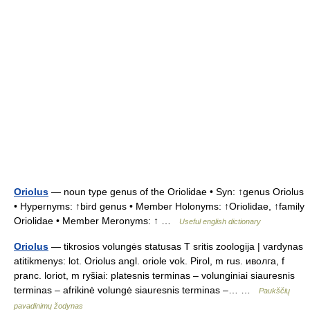
Oriolus
— noun type genus of the Oriolidae • Syn: ↑genus Oriolus
• Hypernyms: ↑bird genus • Member Holonyms: ↑Oriolidae, ↑family
Oriolidae • Member Meronyms: ↑ …
Useful english dictionary
Oriolus
— tikrosios volungės statusas T sritis zoologija | vardynas
atitikmenys: lot. Oriolus angl. oriole vok. Pirol, m rus. иволга, f
pranc. loriot, m ryšiai: platesnis terminas – volunginiai siauresnis
terminas – afrikinė volungė siauresnis terminas –… …
Paukščių
pavadinimų žodynas