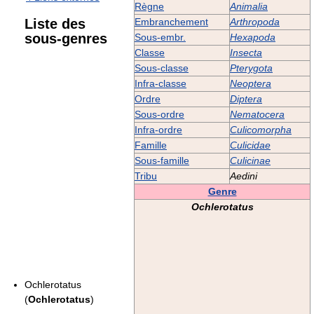
Règne
Animalia
Liste des
Embranchement
Arthropoda
sous-genres
Sous-embr.
Hexapoda
Classe
Insecta
Sous-classe
Pterygota
Infra-classe
Neoptera
Ordre
Diptera
Sous-ordre
Nematocera
Infra-ordre
Culicomorpha
Famille
Culicidae
Sous-famille
Culicinae
Tribu
Aedini
Genre
Ochlerotatus
Ochlerotatus
(
Ochlerotatus
)