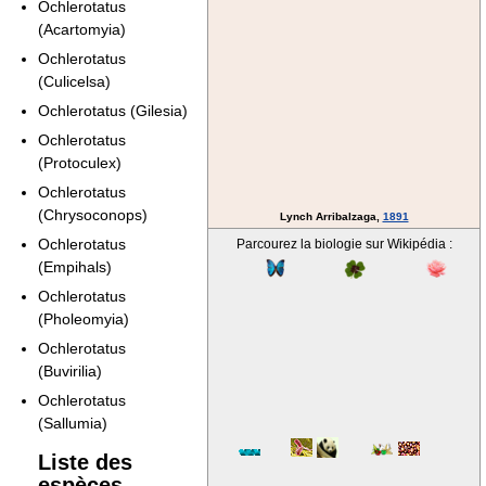
Ochlerotatus
(Acartomyia)
Ochlerotatus
(Culicelsa)
Ochlerotatus (Gilesia)
Ochlerotatus
(Protoculex)
Ochlerotatus
(Chrysoconops)
Lynch Arribalzaga,
1891
Ochlerotatus
Parcourez la biologie sur Wikipédia :
(Empihals)
Ochlerotatus
(Pholeomyia)
Ochlerotatus
(Buvirilia)
Ochlerotatus
(Sallumia)
Liste des
espèces