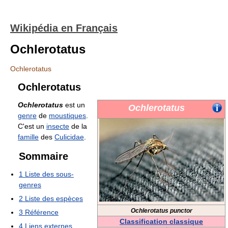
Wikipédia en Français
Ochlerotatus
Ochlerotatus
Ochlerotatus
Ochlerotatus
est un
Ochlerotatus
genre
de
moustiques
.
C'est un
insecte
de la
famille
des
Culicidae
.
Sommaire
1
Liste des sous-
genres
2
Liste des espèces
Ochlerotatus punctor
3
Référence
Classification classique
4
Liens externes