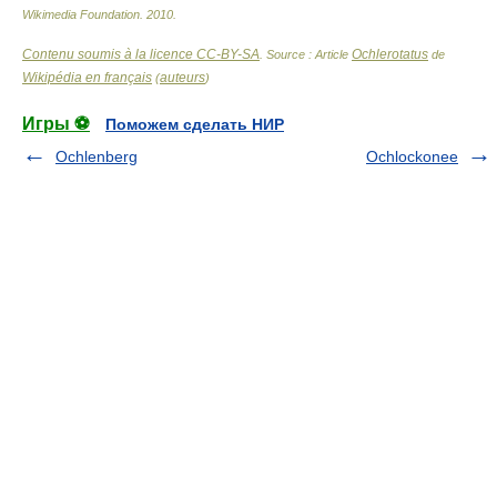
Wikimedia Foundation
.
2010
.
Contenu soumis à la licence CC-BY-SA
Ochlerotatus
. Source : Article
de
Wikipédia en français
auteurs
(
)
Игры ⚽
Поможем сделать НИР
Ochlenberg
Ochlockonee