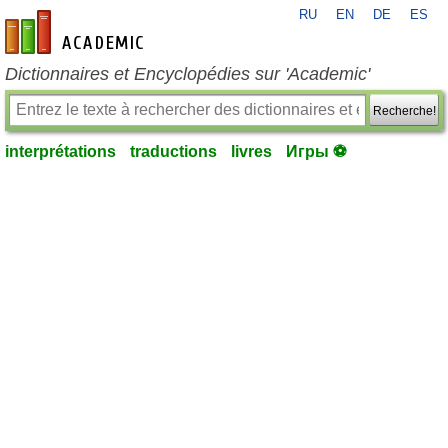
RU
EN
DE
ES
fr-academic.com
Dictionnaires et Encyclopédies sur 'Academic'
Recherche!
interprétations
traductions
livres
Игры ⚽