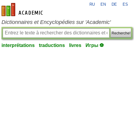
RU
EN
DE
ES
fr-academic.com
Dictionnaires et Encyclopédies sur 'Academic'
Recherche!
interprétations
traductions
livres
Игры ⚽