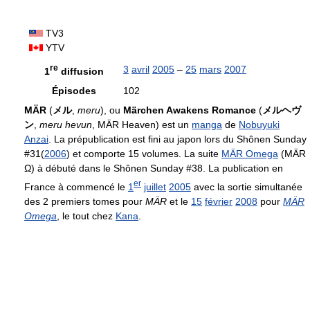
TV3
YTV
re
3
avril
2005
–
25
mars
2007
1
diffusion
Épisodes
102
MÄR
(
メル
,
meru
), ou
Märchen Awakens Romance
(
メルヘヴ
ン
,
meru hevun
, MÄR Heaven) est un
manga
de
Nobuyuki
Anzai
. La prépublication est fini au japon lors du Shônen Sunday
#31(
2006
) et comporte 15 volumes. La suite
MÄR Omega
(MÄR
Ω
) à débuté dans le Shônen Sunday #38. La publication en
er
France à commencé le
1
juillet
2005
avec la sortie simultanée
des 2 premiers tomes pour
MÄR
et le
15
février
2008
pour
MÄR
Omega
, le tout chez
Kana
.