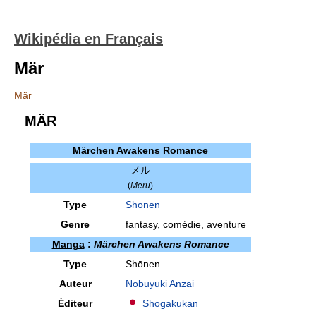
Wikipédia en Français
Mär
Mär
MÄR
Märchen Awakens Romance
メル
(
Meru
)
Type
Shōnen
Genre
fantasy, comédie, aventure
Manga
:
Märchen Awakens Romance
Type
Shōnen
Auteur
Nobuyuki Anzai
Éditeur
Shogakukan