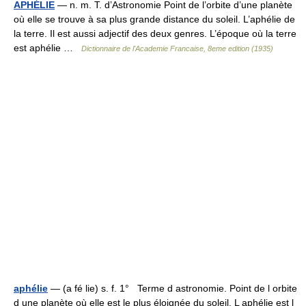
APHÉLIE
— n. m. T. d’Astronomie Point de l’orbite d’une planète
où elle se trouve à sa plus grande distance du soleil. L’aphélie de
la terre. Il est aussi adjectif des deux genres. L’époque où la terre
est aphélie …
Dictionnaire de l'Academie Francaise, 8eme edition (1935)
aphélie
— (a fé lie) s. f. 1° Terme d astronomie. Point de l orbite
d une planète où elle est le plus éloignée du soleil. L aphélie est l