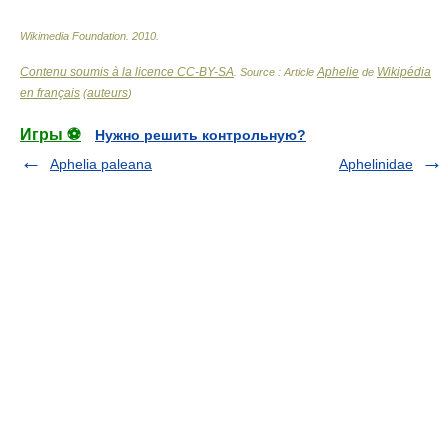
Wikimedia Foundation
.
2010
.
Contenu soumis à la licence CC-BY-SA
Aphelie
Wikipédia
. Source : Article
de
en français
auteurs
(
)
Игры ⚽
Нужно решить контрольную?
Aphelia paleana
Aphelinidae