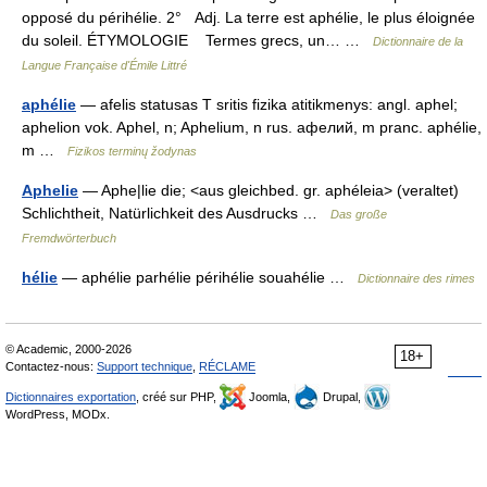
opposé du périhélie. 2° Adj. La terre est aphélie, le plus éloignée
du soleil. ÉTYMOLOGIE Termes grecs, un… …
Dictionnaire de la
Langue Française d'Émile Littré
aphélie
— afelis statusas T sritis fizika atitikmenys: angl. aphel;
aphelion vok. Aphel, n; Aphelium, n rus. афелий, m pranc. aphélie,
m …
Fizikos terminų žodynas
Aphelie
— Aphe|lie die; <aus gleichbed. gr. aphéleia> (veraltet)
Schlichtheit, Natürlichkeit des Ausdrucks …
Das große
Fremdwörterbuch
hélie
— aphélie parhélie périhélie souahélie …
Dictionnaire des rimes
© Academic, 2000-2026
18+
Contactez-nous:
Support technique
,
RÉCLAME
Dictionnaires exportation
, créé sur PHP,
Joomla,
Drupal,
WordPress, MODx.