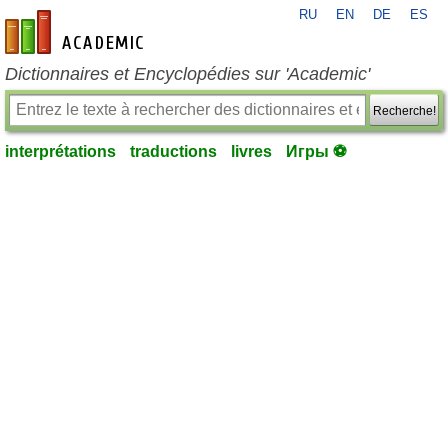
RU
EN
DE
ES
fr-academic.com
Dictionnaires et Encyclopédies sur 'Academic'
Recherche!
interprétations
traductions
livres
Игры ⚽