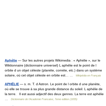
Aphélie
— Sur les autres projets Wikimedia : « Aphélie », sur le
Wiktionnaire (dictionnaire universel) L aphélie est le point de l
orbite d un objet céleste (planète, comète, etc.) dans un système
solaire, où cet objet céleste en orbite est… …
Wikipédia en Français
APHÉLIE
— s. m. T. d Astron. Le point de l orbite d une planète,
où elle se trouve à sa plus grande distance du soleil. L aphélie de
la terre. Il est aussi adjectif des deux genres. La terre est aphélie
…
Dictionnaire de l'Academie Francaise, 7eme edition (1835)