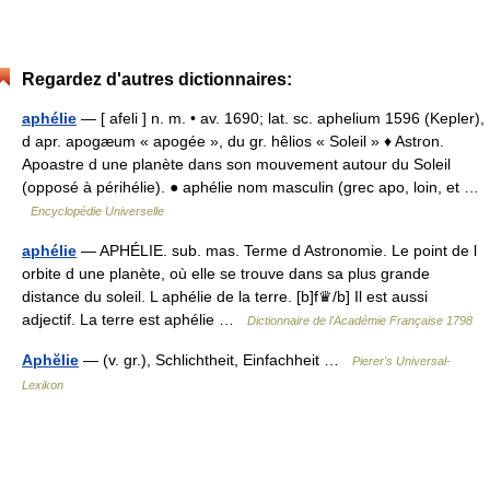
Regardez d'autres dictionnaires:
aphélie
— [ afeli ] n. m. • av. 1690; lat. sc. aphelium 1596 (Kepler),
d apr. apogæum « apogée », du gr. hêlios « Soleil » ♦ Astron.
Apoastre d une planète dans son mouvement autour du Soleil
(opposé à périhélie). ● aphélie nom masculin (grec apo, loin, et …
Encyclopédie Universelle
aphélie
— APHÉLIE. sub. mas. Terme d Astronomie. Le point de l
orbite d une planète, où elle se trouve dans sa plus grande
distance du soleil. L aphélie de la terre. [b]f♛/b] Il est aussi
adjectif. La terre est aphélie …
Dictionnaire de l'Académie Française 1798
Aphĕlie
— (v. gr.), Schlichtheit, Einfachheit …
Pierer's Universal-
Lexikon