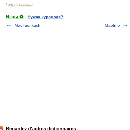
français
auteurs
(
)
Игры ⚽
Нужна курсовая?
Maołfaonküch
MapInfo
Regardez d'autres dictionnaires: