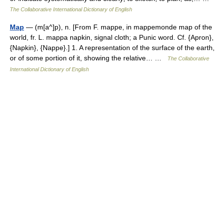
The Collaborative International Dictionary of English
Map
— (m[a^]p), n. [From F. mappe, in mappemonde map of the
world, fr. L. mappa napkin, signal cloth; a Punic word. Cf. {Apron},
{Napkin}, {Nappe}.] 1. A representation of the surface of the earth,
or of some portion of it, showing the relative… …
The Collaborative
International Dictionary of English