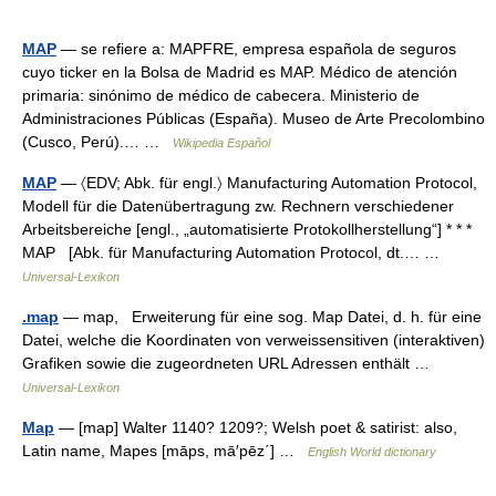
MAP
— se refiere a: MAPFRE, empresa española de seguros
cuyo ticker en la Bolsa de Madrid es MAP. Médico de atención
primaria: sinónimo de médico de cabecera. Ministerio de
Administraciones Públicas (España). Museo de Arte Precolombino
(Cusco, Perú).… …
Wikipedia Español
MAP
— 〈EDV; Abk. für engl.〉 Manufacturing Automation Protocol,
Modell für die Datenübertragung zw. Rechnern verschiedener
Arbeitsbereiche [engl., „automatisierte Protokollherstellung“] * * *
MAP [Abk. für Manufacturing Automation Protocol, dt.… …
Universal-Lexikon
.map
— map, Erweiterung für eine sog. Map Datei, d. h. für eine
Datei, welche die Koordinaten von verweissensitiven (interaktiven)
Grafiken sowie die zugeordneten URL Adressen enthält …
Universal-Lexikon
Map
— [map] Walter 1140? 1209?; Welsh poet & satirist: also,
Latin name, Mapes [māps, mā′pēz΄] …
English World dictionary