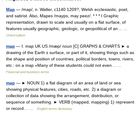
Map
— /map/, n. Walter, c1140 1209?, Welsh ecclesiastic, poet,
and satirist. Also, Mapes /mayps, may peez/. * * * I Graphic
representation, drawn to scale and usually on a flat surface, of
features usually geographic, geologic, or geopolitical of an… …
Universalium
map
— Ⅰ. map UK US /mæp/ noun [C] GRAPHS & CHARTS ► a
drawing of the Earth s surface, or part of it, showing things such as
the shape and position of countries, political borders, towns, rivers,
etc.: on a map »Many of these students could not even… …
Financial and business terms
map
— ► NOUN 1) a flat diagram of an area of land or sea
showing physical features, cities, roads, etc. 2) a diagram or
collection of data showing the arrangement, distribution, or
sequence of something. ► VERB (mapped, mapping) 1) represent
or record… …
English terms dictionary