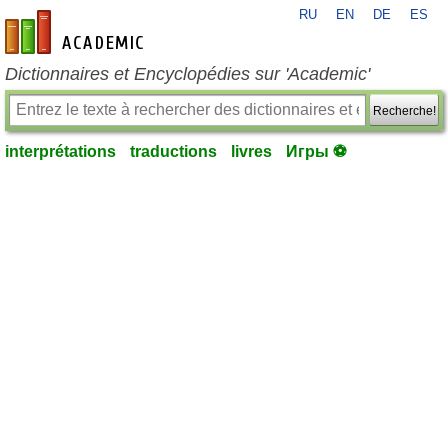
RU
EN
DE
ES
fr-academic.com
Dictionnaires et Encyclopédies sur 'Academic'
Recherche!
interprétations
traductions
livres
Игры ⚽