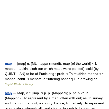
map
— [map] n. [ML mappa (mundi), map (of the world) < L
mappa, napkin, cloth (on which maps were painted): said (by
QUINTILIAN) to be of Punic orig.; prob. < TalmudHeb mappa < *
manpa, contr. < menafa, a fluttering banner] 1. a drawing or… …
English World dictionary
Map
— Map, v. t. [imp. & p. p. {Mapped}; p. pr. & vb. n.
{Mapping}.] To represent by a map; often with out; as, to survey
and map, or map out, a county. Hence, figuratively: To represent
or indicate systematically and clearly; to sketch; to plan; as,… …