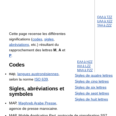
QAA à TZZ
UAA à XZZ
YAA à ZZZ
Cette page recense les différentes
significations (
codes
,
sigles
,
abréviations
, etc.) résultant du
rapprochement des lettres
M
,
A
et
P
.
EAA à HZZ
Codes
IAA à LZZ
MAA à PZZ
map
,
langues austronésiennes
,
Sigles de quatre lettres
selon la norme
ISO 639
.
Sigles de cinq lettres
Sigles de six lettres
Sigles, abréviations et
symboles
Sigles de sept lettres
Sigles de huit lettres
MAP,
Maghreb Arabe Presse
,
agence de presse marocaine.
MAP,
Mobile Application Part
, protocole de signalisation SS7