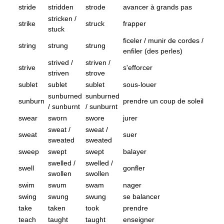
stride
stridden
strode
avancer à grands pas
stricken /
strike
struck
frapper
stuck
ficeler / munir de cordes /
string
strung
strung
enfiler (des perles)
strived /
striven /
strive
s'efforcer
striven
strove
sublet
sublet
sublet
sous-louer
sunburned
sunburned
sunburn
prendre un coup de soleil
/ sunburnt
/ sunburnt
swear
sworn
swore
jurer
sweat /
sweat /
sweat
suer
sweated
sweated
sweep
swept
swept
balayer
swelled /
swelled /
swell
gonfler
swollen
swollen
swim
swum
swam
nager
swing
swung
swung
se balancer
take
taken
took
prendre
teach
taught
taught
enseigner