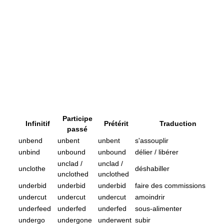
Participe
Infinitif
Prétérit
Traduction
passé
unbend
unbent
unbent
s'assouplir
unbind
unbound
unbound
délier / libérer
unclad /
unclad /
unclothe
déshabiller
unclothed
unclothed
underbid
underbid
underbid
faire des commissions
undercut
undercut
undercut
amoindrir
underfeed
underfed
underfed
sous-alimenter
undergo
undergone
underwent
subir