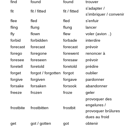
find
found
found
trouver
s'adapter /
fit
fit / fitted
fit / fitted
s'imbriquer / convenir
flee
fled
fled
s'enfuir
fling
flung
flung
lancer
fly
flown
flew
voler (avion ..)
forbid
forbidden
forbade
interdire
forecast
forecast
forecast
prévoir
forego
foregone
forewent
renoncer à
foresee
foreseen
foresaw
prévoir
foretell
foretold
foretold
prédire
forget
forgot / forgotten
forgot
oublier
forgive
forgiven
forgave
pardonner
forsake
forsaken
forsook
abandonner
freeze
frozen
froze
geler
provoquer des
engelures /
frostbite
frostbitten
frostbit
provoquer brûlures
dues au froid
get
got / gotten
got
obtenir