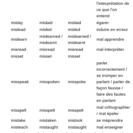
l'interprétation de
ce que l'on
entend
mislay
mislaid
mislaid
égarer
mislead
misled
misled
induire en erreur
mislearned /
mislearned /
mislearn
mal apprendre
mislearnt
mislearnt
misread
misread
misread
mal interpréter
misset
misset
misset
parler
incorrectement /
se tromper en
misspeak
misspoken
misspoke
parlant / parler de
façon fausse /
faire des fautes
en parlant
mal orthographier
misspell
misspelt
misspelt
/ mal épeler
mistake
mistaken
mistook
se méprendre
misteach
mistaught
mistaught
mal enseigner