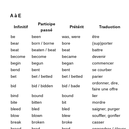
A à E
Participe
Infinitif
Prétérit
Traduction
passé
be
been
was, were
être
bear
born / borne
bore
(sup)porter
beat
beaten / beat
beat
battre
become
become
became
devenir
begin
begun
began
commencer
bend
bent
bent
se courber
bet
bet / betted
bet / betted
parier
ordonner, dire,
bid
bid / bidden
bid / bade
faire une offre
bind
bound
bound
lier
bite
bitten
bit
mordre
bleed
bled
bled
saigner, purger
blow
blown
blew
souffler, gonfler
break
broken
broke
casser
breed
bred
bred
engendrer / élever