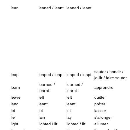
lean
leaned / leant
leaned / leant
sauter / bondir /
leap
leaped / leapt
leaped / leapt
jaillir / faire sauter
learned /
learned /
learn
apprendre
learnt
learnt
leave
left
left
quitter
lend
leant
leant
prêter
let
let
let
laisser
lie
lain
lay
s'allonger
light
lighted / lit
lighted / lit
allumer