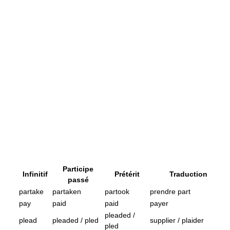
Participe
Infinitif
Prétérit
Traduction
passé
partake
partaken
partook
prendre part
pay
paid
paid
payer
pleaded /
plead
pleaded / pled
supplier / plaider
pled