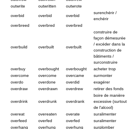
outwrite
outwritten
outwrote
surenchérir /
overbid
overbid
overbid
enchérir
overbreed
overbred
overbred
construire de
façon démesurée
/ excéder dans la
overbuild
overbuilt
overbuilt
construction de
bâtiments /
surconstruire
overbuy
overbought
overbought
acheter trop
overcome
overcome
overcame
surmonter
overdo
overdone
overdid
exagérer
overdraw
overdrawn
overdrew
retirer des fonds
boire de manière
overdrink
overdrunk
overdrank
excessive (surtout
de l'alcool)
overeat
overeaten
overate
suralimenter
overfeed
overfed
overfed
suralimenter
overhang
overhung
overhung
surplomber