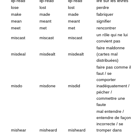
lip-read
lip-read
lip-read
lire sur les lèvres
lose
lost
lost
perdre
make
made
made
fabriquer
mean
meant
meant
signifier
meet
met
met
rencontrer
un rôle qui ne lui
miscast
miscast
miscast
convient pas
faire maldonne
misdeal
misdealt
misdealt
(cartes mal
distribuées)
faire pas comme il
faut / se
comporter
misdo
misdone
misdid
inadéquatement /
pécher /
commettre une
faute
mal entendre /
entendre de façon
incorrecte / se
mishear
misheard
misheard
tromper dans