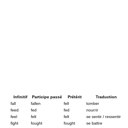
Infinitif
Participe passé
Prétérit
Traduction
fall
fallen
fell
tomber
feed
fed
fed
nourrir
feel
felt
felt
se sentir / ressentir
fight
fought
fought
se battre