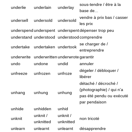
sous-tendre / être à la
underlie
underlain
underlay
base de...
vendre à prix bas / casser
undersell
undersold
undersold
les prix
underspend
underspent
underspent
dépenser trop peu
understand
understood
understood
comprendre
se charger de /
undertake
undertaken
undertook
entreprendre
underwrite
underwritten
underwrote
garantir
undo
undone
undid
annuler
dégeler / débloquer /
unfreeze
unfrozen
unfroze
libérer
détaché / décroché /
(photographie) / qui n'a
unhang
unhung
unhung
pas été pendu ou exécuté
par pendaison
unhide
unhidden
unhid
unknit /
unknit /
unknit
non tricoté
unknitted
unknitted
unlearn
unlearnt
unlearnt
désapprendre