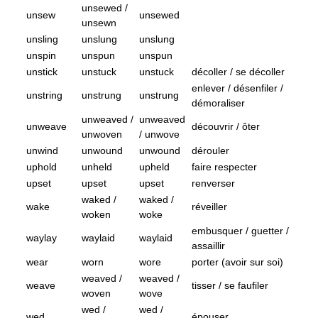
unsewed /
unsew
unsewed
unsewn
unsling
unslung
unslung
unspin
unspun
unspun
unstick
unstuck
unstuck
décoller / se décoller
enlever / désenfiler /
unstring
unstrung
unstrung
démoraliser
unweaved /
unweaved
unweave
découvrir / ôter
unwoven
/ unwove
unwind
unwound
unwound
dérouler
uphold
unheld
upheld
faire respecter
upset
upset
upset
renverser
waked /
waked /
wake
réveiller
woken
woke
embusquer / guetter /
waylay
waylaid
waylaid
assaillir
wear
worn
wore
porter (avoir sur soi)
weaved /
weaved /
weave
tisser / se faufiler
woven
wove
wed /
wed /
wed
épouser