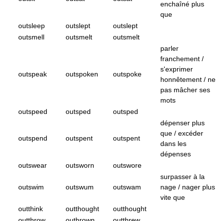
enchaîné plus
que
outsleep
outslept
outslept
outsmell
outsmelt
outsmelt
parler
franchement /
s'exprimer
outspeak
outspoken
outspoke
honnêtement / ne
pas mâcher ses
mots
outspeed
outsped
outsped
dépenser plus
que / excéder
outspend
outspent
outspent
dans les
dépenses
outswear
outsworn
outswore
surpasser à la
outswim
outswum
outswam
nage / nager plus
vite que
outthink
outthought
outthought
outthrow
outhrown
outthrew