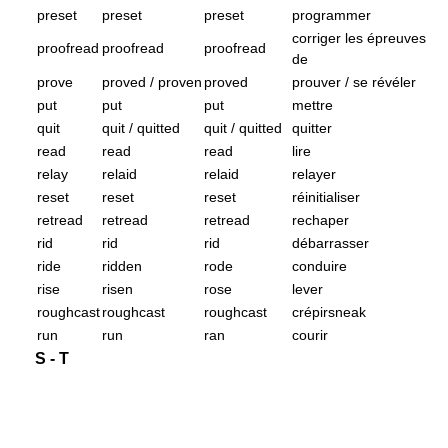
preset
preset
preset
programmer
corriger les épreuves
proofread
proofread
proofread
de
prove
proved / proven
proved
prouver / se révéler
put
put
put
mettre
quit
quit / quitted
quit / quitted
quitter
read
read
read
lire
relay
relaid
relaid
relayer
reset
reset
reset
réinitialiser
retread
retread
retread
rechaper
rid
rid
rid
débarrasser
ride
ridden
rode
conduire
rise
risen
rose
lever
roughcast
roughcast
roughcast
crépirsneak
run
run
ran
courir
S - T