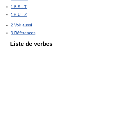
1.5
S - T
1.6
U - Z
2
Voir aussi
3
Références
Liste de verbes