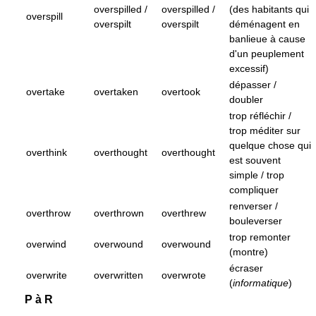
overspilled /
overspilled /
(des habitants qui
overspill
overspilt
overspilt
déménagent en
banlieue à cause
d'un peuplement
excessif)
dépasser /
overtake
overtaken
overtook
doubler
trop réfléchir /
trop méditer sur
quelque chose qui
overthink
overthought
overthought
est souvent
simple / trop
compliquer
renverser /
overthrow
overthrown
overthrew
bouleverser
trop remonter
overwind
overwound
overwound
(montre)
écraser
overwrite
overwritten
overwrote
(
informatique
)
P à R