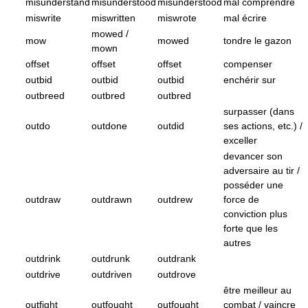
misunderstand
misunderstood
misunderstood
mal comprendre
miswrite
miswritten
miswrote
mal écrire
mowed /
mow
mowed
tondre le gazon
mown
offset
offset
offset
compenser
outbid
outbid
outbid
enchérir sur
outbreed
outbred
outbred
surpasser (dans
outdo
outdone
outdid
ses actions, etc.) /
exceller
devancer son
adversaire au tir /
posséder une
outdraw
outdrawn
outdrew
force de
conviction plus
forte que les
autres
outdrink
outdrunk
outdrank
outdrive
outdriven
outdrove
être meilleur au
outfight
outfought
outfought
combat / vaincre