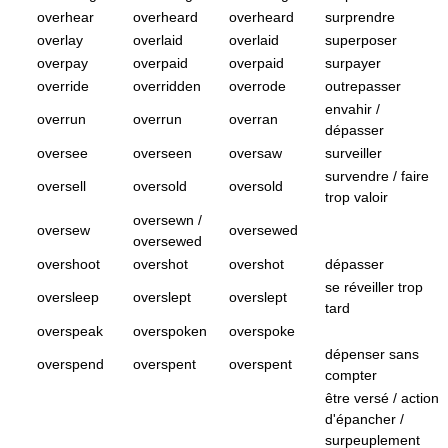
overhear
overheard
overheard
surprendre
overlay
overlaid
overlaid
superposer
overpay
overpaid
overpaid
surpayer
override
overridden
overrode
outrepasser
envahir /
overrun
overrun
overran
dépasser
oversee
overseen
oversaw
surveiller
survendre / faire
oversell
oversold
oversold
trop valoir
oversewn /
oversew
oversewed
oversewed
overshoot
overshot
overshot
dépasser
se réveiller trop
oversleep
overslept
overslept
tard
overspeak
overspoken
overspoke
dépenser sans
overspend
overspent
overspent
compter
être versé / action
d'épancher /
surpeuplement