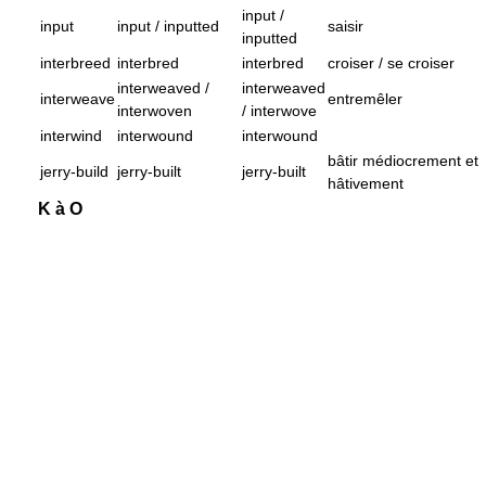
input /
input
input / inputted
saisir
inputted
interbreed
interbred
interbred
croiser / se croiser
interweaved /
interweaved
interweave
entremêler
interwoven
/ interwove
interwind
interwound
interwound
bâtir médiocrement et
jerry-build
jerry-built
jerry-built
hâtivement
K à O