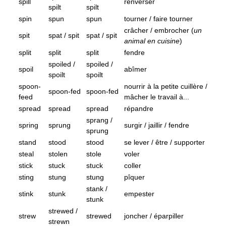
spill
renverser
spilt
spilt
spin
spun
spun
tourner / faire tourner
crâcher / embrocher (
un
spit
spat / spit
spat / spit
animal en cuisine
)
split
split
split
fendre
spoiled /
spoiled /
spoil
abîmer
spoilt
spoilt
spoon-
nourrir à la petite cuillère /
spoon-fed
spoon-fed
feed
mâcher le travail à...
spread
spread
spread
répandre
sprang /
spring
sprung
surgir / jaillir / fendre
sprung
stand
stood
stood
se lever / être / supporter
steal
stolen
stole
voler
stick
stuck
stuck
coller
sting
stung
stung
pîquer
stank /
stink
stunk
empester
stunk
strewed /
strew
strewed
joncher / éparpiller
strewn