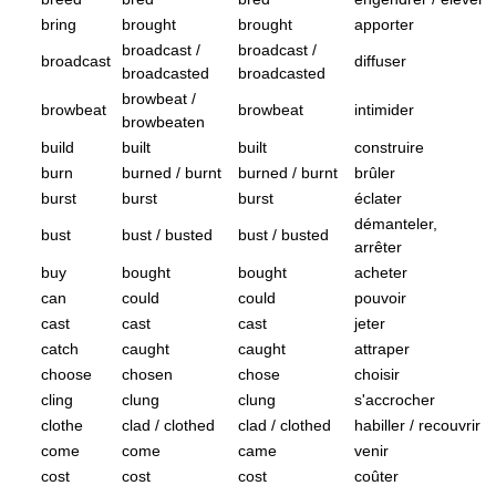
bring
brought
brought
apporter
broadcast /
broadcast /
broadcast
diffuser
broadcasted
broadcasted
browbeat /
browbeat
browbeat
intimider
browbeaten
build
built
built
construire
burn
burned / burnt
burned / burnt
brûler
burst
burst
burst
éclater
démanteler,
bust
bust / busted
bust / busted
arrêter
buy
bought
bought
acheter
can
could
could
pouvoir
cast
cast
cast
jeter
catch
caught
caught
attraper
choose
chosen
chose
choisir
cling
clung
clung
s'accrocher
clothe
clad / clothed
clad / clothed
habiller / recouvrir
come
come
came
venir
cost
cost
cost
coûter