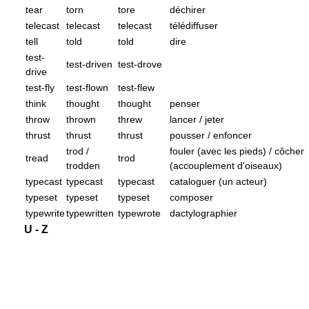
tear
torn
tore
déchirer
telecast
telecast
telecast
télédiffuser
tell
told
told
dire
test-
test-driven
test-drove
drive
test-fly
test-flown
test-flew
think
thought
thought
penser
throw
thrown
threw
lancer / jeter
thrust
thrust
thrust
pousser / enfoncer
trod /
fouler (avec les pieds) / côcher
tread
trod
trodden
(accouplement d'oiseaux)
typecast
typecast
typecast
cataloguer (un acteur)
typeset
typeset
typeset
composer
typewrite
typewritten
typewrote
dactylographier
U - Z