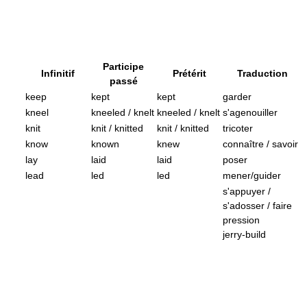
Participe
Infinitif
Prétérit
Traduction
passé
keep
kept
kept
garder
kneel
kneeled / knelt
kneeled / knelt
s'agenouiller
knit
knit / knitted
knit / knitted
tricoter
know
known
knew
connaître / savoir
lay
laid
laid
poser
lead
led
led
mener/guider
s'appuyer /
s'adosser / faire
pression
jerry-build