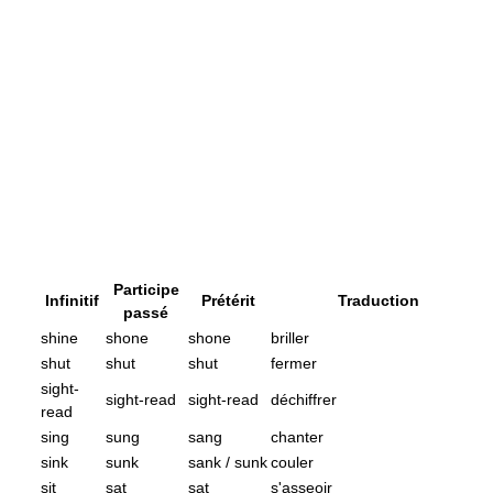
Participe
Infinitif
Prétérit
Traduction
passé
shine
shone
shone
briller
shut
shut
shut
fermer
sight-
sight-read
sight-read
déchiffrer
read
sing
sung
sang
chanter
sink
sunk
sank / sunk
couler
sit
sat
sat
s'asseoir