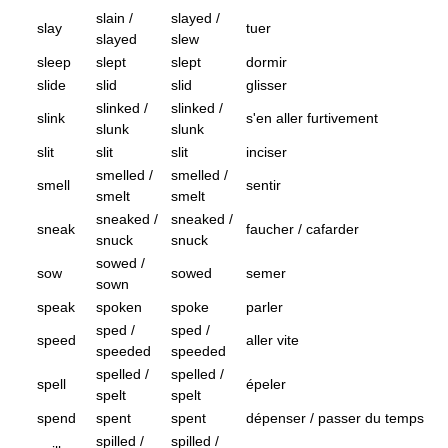
slain /
slayed /
slay
tuer
slayed
slew
sleep
slept
slept
dormir
slide
slid
slid
glisser
slinked /
slinked /
slink
s'en aller furtivement
slunk
slunk
slit
slit
slit
inciser
smelled /
smelled /
smell
sentir
smelt
smelt
sneaked /
sneaked /
sneak
faucher / cafarder
snuck
snuck
sowed /
sow
sowed
semer
sown
speak
spoken
spoke
parler
sped /
sped /
speed
aller vite
speeded
speeded
spelled /
spelled /
spell
épeler
spelt
spelt
spend
spent
spent
dépenser / passer du temps
spilled /
spilled /