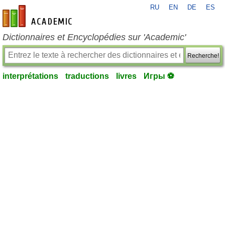
RU
EN
DE
ES
fr-academic.com
Dictionnaires et Encyclopédies sur 'Academic'
Recherche!
interprétations
traductions
livres
Игры ⚽