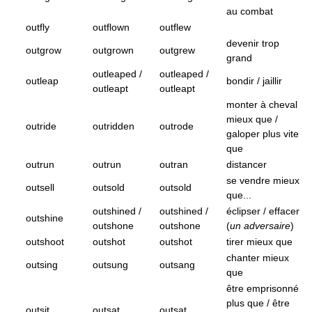
au combat
outfly
outflown
outflew
devenir trop
outgrow
outgrown
outgrew
grand
outleaped /
outleaped /
outleap
bondir / jaillir
outleapt
outleapt
monter à cheval
mieux que /
outride
outridden
outrode
galoper plus vite
que
outrun
outrun
outran
distancer
se vendre mieux
outsell
outsold
outsold
que...
outshined /
outshined /
éclipser / effacer
outshine
outshone
outshone
(
un adversaire
)
outshoot
outshot
outshot
tirer mieux que
chanter mieux
outsing
outsung
outsang
que
être emprisonné
plus que / être
outsit
outsat
outsat