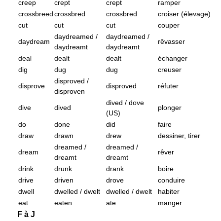
creep
crept
crept
ramper
crossbreed
crossbred
crossbred
croiser (élevage)
cut
cut
cut
couper
daydreamed /
daydreamed /
daydream
rêvasser
daydreamt
daydreamt
deal
dealt
dealt
échanger
dig
dug
dug
creuser
disproved /
disprove
disproved
réfuter
disproven
dived / dove
dive
dived
plonger
(US)
do
done
did
faire
draw
drawn
drew
dessiner, tirer
dreamed /
dreamed /
dream
rêver
dreamt
dreamt
drink
drunk
drank
boire
drive
driven
drove
conduire
dwell
dwelled / dwelt
dwelled / dwelt
habiter
eat
eaten
ate
manger
F à J