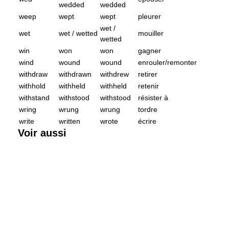
wedded
wedded
weep
wept
wept
pleurer
wet /
wet
wet / wetted
mouiller
wetted
win
won
won
gagner
wind
wound
wound
enrouler/remonter
withdraw
withdrawn
withdrew
retirer
withhold
withheld
withheld
retenir
withstand
withstood
withstood
résister à
wring
wrung
wrung
tordre
write
written
wrote
écrire
Voir aussi