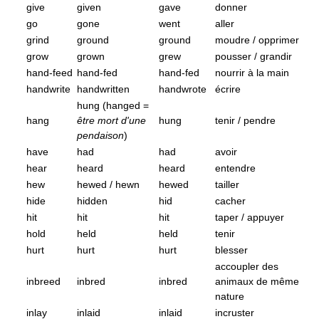
give
given
gave
donner
go
gone
went
aller
grind
ground
ground
moudre / opprimer
grow
grown
grew
pousser / grandir
hand-feed
hand-fed
hand-fed
nourrir à la main
handwrite
handwritten
handwrote
écrire
hung (hanged =
hang
être mort d'une
hung
tenir / pendre
pendaison
)
have
had
had
avoir
hear
heard
heard
entendre
hew
hewed / hewn
hewed
tailler
hide
hidden
hid
cacher
hit
hit
hit
taper / appuyer
hold
held
held
tenir
hurt
hurt
hurt
blesser
accoupler des
inbreed
inbred
inbred
animaux de même
nature
inlay
inlaid
inlaid
incruster