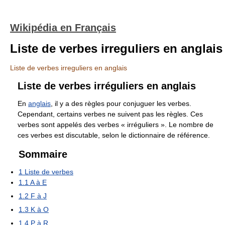
Wikipédia en Français
Liste de verbes irreguliers en anglais
Liste de verbes irreguliers en anglais
Liste de verbes irréguliers en anglais
En
anglais
, il y a des règles pour conjuguer les verbes.
Cependant, certains verbes ne suivent pas les règles. Ces
verbes sont appelés des verbes « irréguliers ». Le nombre de
ces verbes est discutable, selon le dictionnaire de référence.
Sommaire
1
Liste de verbes
1.1
A à E
1.2
F à J
1.3
K à O
1.4
P à R