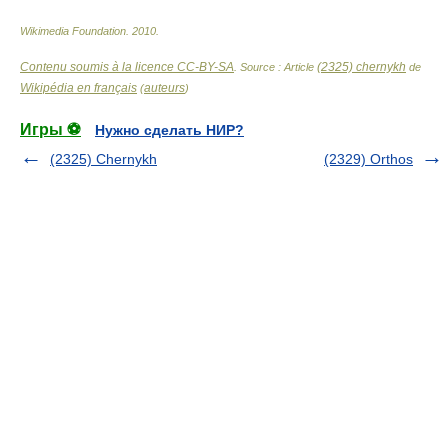
Wikimedia Foundation
.
2010
.
Contenu soumis à la licence CC-BY-SA
(2325) chernykh
. Source : Article
de
Wikipédia en français
auteurs
(
)
Игры ⚽
Нужно сделать НИР?
(2325) Chernykh
(2329) Orthos