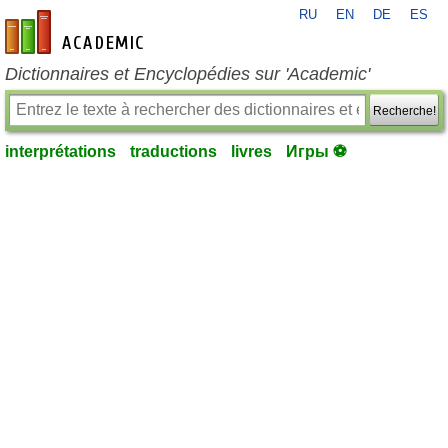
RU
EN
DE
ES
fr-academic.com
Dictionnaires et Encyclopédies sur 'Academic'
Recherche!
interprétations
traductions
livres
Игры ⚽