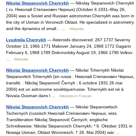
Nikolai Stepanovich Chernykh
— Nikolay Stepanovich Chernykh
( ru. Николай Степанович Черных) (October 6 1931–May 26,
2004) was a Soviet and Russian astronomer.Chernykh was born in
the city of Usman in Voronezh Oblast. He specialized in astrometry
and the dynamics of small… …
Wikipedia
Lyudmila Chernykh
— Asteroids discovered: 267 1737 Severny
October 13, 1966 1771 Makover January 24, 1968 1772 Gagarin
February 6, 1968 1789 Dobrovolsky August 19, 1966 1790 Volkov
…
Wikipedia
Nikolai Stepanovich Chernykh
— Nikolaï Tchernykh Nikolaï
Stepanovitch Tchernykh (en russe : Николай Степанович Черных,
translitt. : Nikolaj Stepanovič Černyh ; 6 octobre 1931 26 mai
2004) est un astronome soviétique/russe. Tchernykh est né à
Novaïa Ousman dans l …
Wikipédia en Français
Nikolai Stepanovich Chernykh
— Nikolai Stepanowitsch
Tschernych (russisch Николай Степанович Черных, wiss.
Transliteration Nikolaj Stepanovič Černych; englische
Schreibweise: Nikolai Stepanovich Chernykh; * 6. Oktober 1931 in
Nowaja Usman, Oblast Woronesch; † 26. Mai 2004) war …