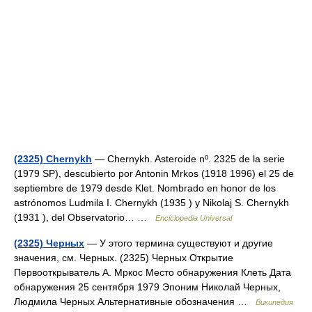
(2325) Chernykh
— Chernykh. Asteroide nº. 2325 de la serie
(1979 SP), descubierto por Antonin Mrkos (1918 1996) el 25 de
septiembre de 1979 desde Klet. Nombrado en honor de los
astrónomos Ludmila I. Chernykh (1935 ) y Nikolaj S. Chernykh
(1931 ), del Observatorio… …
Enciclopedia Universal
(2325) Черных
— У этого термина существуют и другие
значения, см. Черных. (2325) Черных Открытие
Первооткрыватель А. Мркос Место обнаружения Клеть Дата
обнаружения 25 сентября 1979 Эпоним Николай Черных,
Людмила Черных Альтернативные обозначения …
Википедия