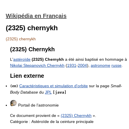
Wikipédia en Français
(2325) chernykh
(2325) chernykh
(2325) Chernykh
L'
astéroïde
(2325) Chernykh
a été ainsi baptisé en hommage à
Nikolai Stepanovich Chernykh
(
1931
-
2004
),
astronome
russe
.
Lien externe
Caractéristiques et simulation d'orbite
sur la page
Small-
(en)
Body Database
du
JPL
[java]
Portail de l’astronomie
Ce document provient de «
(2325) Chernykh
».
Catégorie :
Astéroïde de la ceinture principale