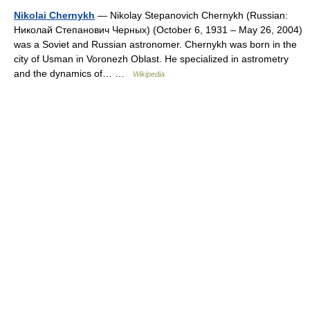
Nikolai Chernykh
— Nikolay Stepanovich Chernykh (Russian:
Николай Степанович Черных) (October 6, 1931 – May 26, 2004)
was a Soviet and Russian astronomer. Chernykh was born in the
city of Usman in Voronezh Oblast. He specialized in astrometry
and the dynamics of… …
Wikipedia