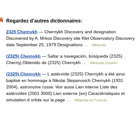
Regardez d'autres dictionnaires:
2325 Chernykh
— Chernykh Discovery and designation
Discovered by A. Mrkos Discovery site Klet Observatory Discovery
date September 25, 1979 Designations …
Wikipedia
(2325) Chernykh
— Saltar a navegación, búsqueda (2325)
Chernyj Obtenido de (2325) Chernykh …
Wikipedia Español
(2325) Chernykh
— L astéroïde (2325) Chernykh a été ainsi
baptisé en hommage à Nikolai Stepanovich Chernykh (1931
2004), astronome russe. Voir aussi Lien interne Liste des
astéroïdes (2001 3000) Lien externe (en) Caractéristiques et
simulation d orbite sur la page …
Wikipédia en Français