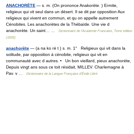
ANACHORÈTE
— s. m. (On prononce Anakorète. ) Ermite,
religieux qui vit seul dans un désert. Il se dit par opposition Aux
religieux qui vivent en commun, et qu on appelle autrement
Cénobites. Les anachorètes de la Thébaïde. Une vie d
anachorète. Un saint… …
Dictionnaire de l'Academie Francaise, 7eme edition
(1835)
anachorète
— (a na ko rè t ) s. m. 1° Religieux qui vit dans la
solitude, par opposition à cénobite, religieux qui vit en
communauté avec d autres. • Un bon vieillard, pieux anachorète,
Depuis vingt ans sous ce toit résidait, MILLEV. Charlemagne à
Pav. v …
Dictionnaire de la Langue Française d'Émile Littré