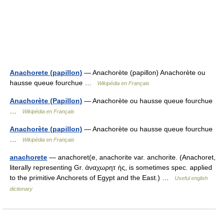
Anachorete (papillon)
— Anachorète (papillon) Anachorète ou
hausse queue fourchue …
Wikipédia en Français
Anachorète (Papillon)
— Anachorète ou hausse queue fourchue
…
Wikipédia en Français
Anachorète (papillon)
— Anachorète ou hausse queue fourchue
…
Wikipédia en Français
anachorete
— anachoret(e, anachorite var. anchorite. (Anachoret,
literally representing Gr. ἀναχωρητ ής, is sometimes spec. applied
to the primitive Anchorets of Egypt and the East.) …
Useful english
dictionary