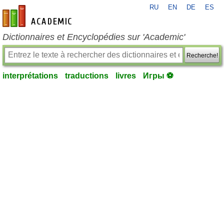
RU
EN
DE
ES
fr-academic.com
Dictionnaires et Encyclopédies sur 'Academic'
Recherche!
interprétations
traductions
livres
Игры ⚽