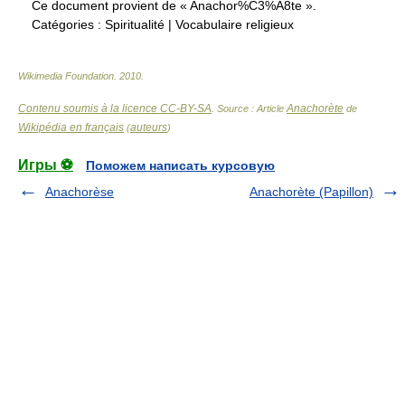
Ce document provient de « Anachor%C3%A8te ».
Catégories :
Spiritualité
|
Vocabulaire religieux
Wikimedia Foundation
.
2010
.
Contenu soumis à la licence CC-BY-SA
Anachorète
. Source : Article
de
Wikipédia en français
auteurs
(
)
Игры ⚽
Поможем написать курсовую
Anachorèse
Anachorète (Papillon)