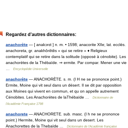
Regardez d'autres dictionnaires:
anachorète
— [ anakɔrɛt ] n. m. • 1598; anacorite XIIe; lat. ecclés.
anachoreta, gr. anakhôrêtês « qui se retire » ♦ Religieux
contemplatif qui se retire dans la solitude (opposé à cénobite). Les
anachorètes de la Thébaïde. ⇒ ermite. Par compar. Mener une vie
…
Encyclopédie Universelle
anachorète
— ANACHORÈTE. s. m. (l H ne se prononce point.)
Ermite, Moine qui vit seul dans un désert. Il se dit par opposition
aux Moines qui vivent en commun, et qu on appelle autrement
Cénobites. Les Anachorètes de laThébaïde …
Dictionnaire de
l'Académie Française 1798
anachorete
— ANACHORETE. sub. masc. (l h ne se prononce
point.) Hermite, Moine qui vit seul dans un desert. Les
Anachorettes de la Thebaïde …
Dictionnaire de l'Académie française