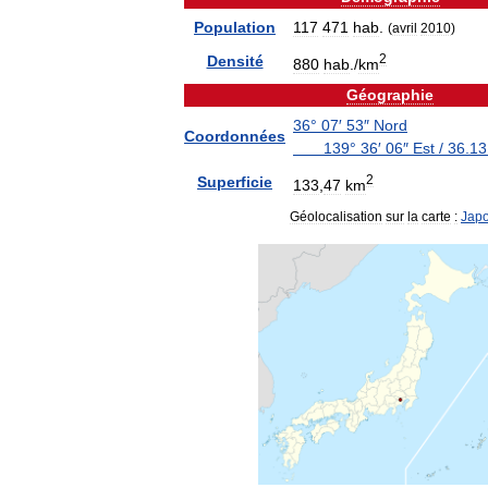
Population
117
471
hab
.
(
avril
2010
)
2
Densité
880
hab
./
km
Géographie
36
°
07
′
53
″
Nord
Coordonnées
139
°
36
′
06
″
Est
/
36
.
13
2
Superficie
133
,
47
km
Géolocalisation
sur
la
carte
:
Jap