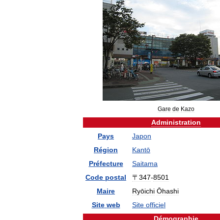
Gare
de
Kazo
Administration
Pays
Japon
Région
Kantō
Préfecture
Saitama
Code
postal
〒347
-
8501
Maire
Ryōichi
Ōhashi
Site
web
Site
officiel
Démographie