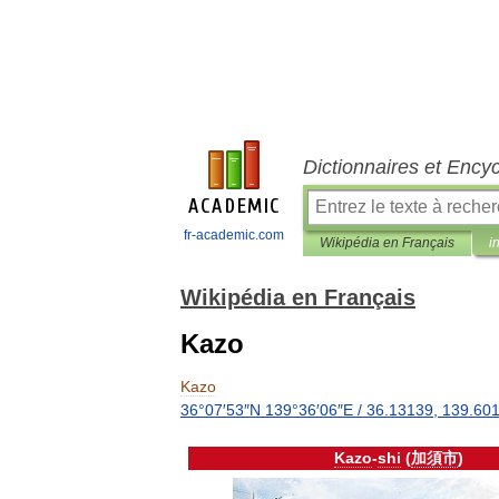
Dictionnaires et Ency
fr-academic.com
Wikipédia en Français
i
Wikipédia en Français
Kazo
Kazo
36
°
07
′
53
″
N
139
°
36
′
06
″
E
/
36
.
13139
,
139
.
60
Kazo
-
shi
(
加須市
)