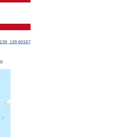
139
,
139
.
60167
on