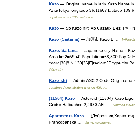
Kazo
— Original name in latin Kazo Name in o
Asia/Tokyo longitude 36.11667 latitude 139
population over 1000 database
Kazo
— Sp Kazò nkt. Ap Cazaux L ež. PV P
Kazo (Saitama)
— 加須市 Kazo L …
Wikipedi
Kazo, Saitama
— Japanese city Name = Ka
Area km2=59.40 Population=68,300 PopDat
coord|36|8|N|139|36|E|region:JP type:city 
Wikipedia
Kazo-shi
— Admin ASC 2 Code Orig. name 
countries Adminstrative division ASC I-II
(11504) Kazo
— Asteroid (11504) Kazo Eigens
Große Halbachse 2,2930 AE …
Deutsch Wikip
Apartments Kazo
— (Дубровник,Хорватия) 
Frankopanska …
Каталог отелей