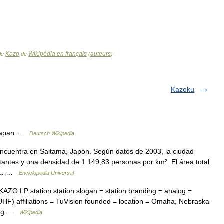
Kazo
Wikipédia en français
auteurs
cle
de
(
)
Kazoku
 Japan …
Deutsch Wikipedia
cuentra en Saitama, Japón. Según datos de 2003, la ciudad
tantes y una densidad de 1.149,83 personas por km². El área total
l 3… …
Enciclopedia Universal
 KAZO LP station station slogan = station branding = analog =
F) affiliations = TuVision founded = location = Omaha, Nebraska
ting …
Wikipedia