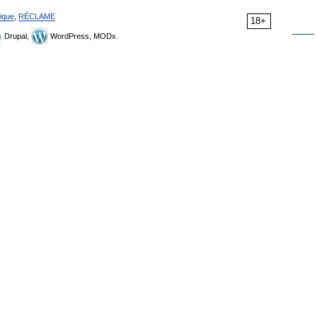
ique
,
RÉCLAME
18+
Drupal,
WordPress, MODx.