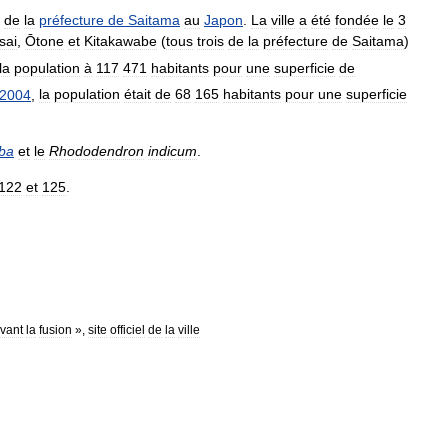
)
de
la
préfecture
de
Saitama
au
Japon
.
La
ville
a
été
fondée
le
3
sai
,
Ōtone
et
Kitakawabe
(
tous
trois
de
la
préfecture
de
Saitama
)
la
population
à
117
471
habitants
pour
une
superficie
de
2004
,
la
population
était
de
68
165
habitants
pour
une
superficie
oba
et
le
Rhododendron
indicum
.
122
et
125
.
vant
la
fusion
»,
site
officiel
de
la
ville