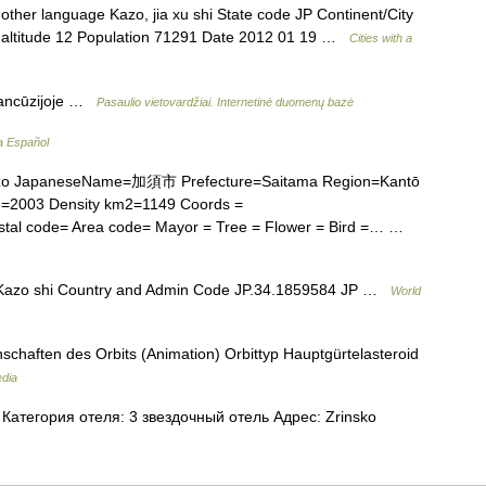
ther language Kazo, jia xu shi State code JP Continent/City
.6 altitude 12 Population 71291 Date 2012 01 19 …
Cities with a
rancūzijoje …
Pasaulio vietovardžiai. Internetinė duomenų bazė
a Español
zo JapaneseName=加須市 Prefecture=Saitama Region=Kantō
e=2003 Density km2=1149 Coords =
Postal code= Area code= Mayor = Tree = Flower = Bird =… …
Kazo shi Country and Admin Code JP.34.1859584 JP …
World
chaften des Orbits (Animation) Orbittyp Hauptgürtelasteroid
edia
Категория отеля: 3 звездочный отель Адрес: Zrinsko