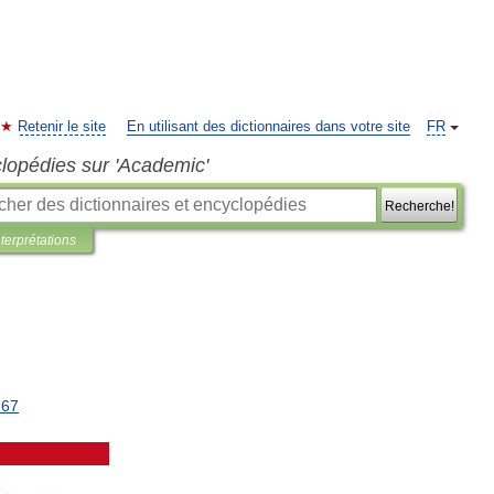
Retenir le site
En utilisant des dictionnaires dans votre site
FR
clopédies sur 'Academic'
Recherche!
nterprétations
167