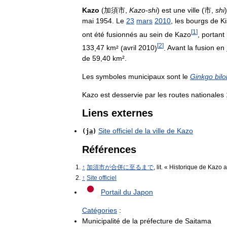
Kazo
(
加須市
,
Kazo
-
shi
)
est
une
ville
(
市
,
shi
mai
1954
.
Le
23
mars
2010
,
les
bourgs
de
Ki
[
1
]
ont
été
fusionnés
au
sein
de
Kazo
,
portant
[
2
]
133
,
47
km
²
(
avril
2010
)
.
Avant
la
fusion
en
de
59
,
40
km
²
.
Les
symboles
municipaux
sont
le
Ginkgo
bil
Kazo
est
desservie
par
les
routes
nationales
Liens
externes
Site
officiel
de
la
ville
de
Kazo
(
ja
)
Références
↑
加須市が合併に至るまで
,
lit
. «
Historique
de
Kazo
a
↑
Site
officiel
Portail
du
Japon
Catégories
:
Municipalité
de
la
préfecture
de
Saitama