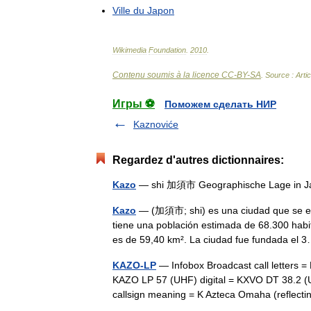
Ville
du
Japon
Wikimedia
Foundation
.
2010
.
Contenu soumis à la licence CC-BY-SA
. Source : Arti
Игры ⚽
Поможем сделать НИР
Kaznoviće
Regardez d'autres dictionnaires:
Kazo
— shi 加須市 Geographische Lage in
Kazo
— (加須市; shi) es una ciudad que se en
tiene una población estimada de 68.300 habi
es de 59,40 km². La ciudad fue fundada e
KAZO-LP
— Infobox Broadcast call letters =
KAZO LP 57 (UHF) digital = KXVO DT 38.2 (UH
callsign meaning = K Azteca Omaha (reflec