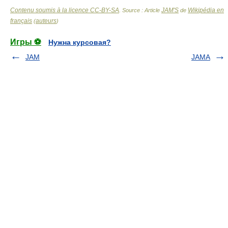
Contenu soumis à la licence CC-BY-SA
JAM'S
Wikipédia en
. Source : Article
de
français
auteurs
(
)
Игры ⚽
Нужна курсовая?
JAM
JAMA