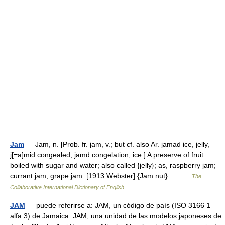
Jam
— Jam, n. [Prob. fr. jam, v.; but cf. also Ar. jamad ice, jelly,
j[=a]mid congealed, jamd congelation, ice.] A preserve of fruit
boiled with sugar and water; also called {jelly}; as, raspberry jam;
currant jam; grape jam. [1913 Webster] {Jam nut}.… …
The
Collaborative International Dictionary of English
JAM
— puede referirse a: JAM, un código de país (ISO 3166 1
alfa 3) de Jamaica. JAM, una unidad de las modelos japoneses de