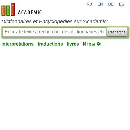
RU
EN
DE
ES
fr-academic.com
Dictionnaires et Encyclopédies sur 'Academic'
Recherche!
interprétations
traductions
livres
Игры ⚽