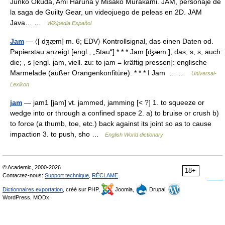
Junko Okuda, Ami Haruna y Misako Murakami. JAM, personaje de
la saga de Guilty Gear, un videojuego de peleas en 2D. JAM
Java… …
Wikipedia Español
Jam
— 〈[ dʒæ̣m] m. 6; EDV〉 Kontrollsignal, das einen Daten od.
Papierstau anzeigt [engl., „Stau“] * * * Jam [ʤæm ], das; s, s, auch:
die; , s [engl. jam, viell. zu: to jam = kräftig pressen]: englische
Marmelade (außer Orangenkonfitüre). * * * I Jam … …
Universal-
Lexikon
jam
— jam1 [jam] vt. jammed, jamming [< ?] 1. to squeeze or
wedge into or through a confined space 2. a) to bruise or crush b)
to force (a thumb, toe, etc.) back against its joint so as to cause
impaction 3. to push, sho …
English World dictionary
© Academic, 2000-2026
18+
Contactez-nous:
Support technique
,
RÉCLAME
Dictionnaires exportation
, créé sur PHP,
Joomla,
Drupal,
WordPress, MODx.