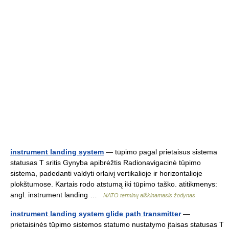
instrument landing system
— tūpimo pagal prietaisus sistema
statusas T sritis Gynyba apibrėžtis Radionavigacinė tūpimo
sistema, padedanti valdyti orlaivį vertikalioje ir horizontalioje
plokštumose. Kartais rodo atstumą iki tūpimo taško. atitikmenys:
angl. instrument landing …
NATO terminų aiškinamasis žodynas
instrument landing system glide path transmitter
—
prietaisinės tūpimo sistemos statumo nustatymo įtaisas statusas T