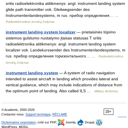
sritis radioelektronika atitikmenys: angl. instrument landing system
glide path transmitter vok. Gleitwegsender des
Instrumentenlandesystems, m rus. прибор определения… …
Radioelektronikos terminų žodynas
instrument landing system localizer
— prietaisinės tūpimo
sistemos gulstumo nustatymo įtaisas statusas T sritis
radioelektronika atitikmenys: angl. instrument landing system
localizer vok. Landekurssender des Instrumentenlandesystems, m
rus. прибор определения горизонтального… …
Radioelektronikos
terminų žodynas
instrument landing system
— A system of radio navigation
intended to assist aircraft in landing which provides lateral and
vertical guidance, which may include indications of distance from
the optimum point of landing. Also called ILS …
Military dictionary
© Academic, 2000-2026
18+
Contactez-nous:
Support technique
,
RÉCLAME
Dictionnaires exportation
, créé sur PHP,
Joomla,
Drupal,
WordPress, MODx.