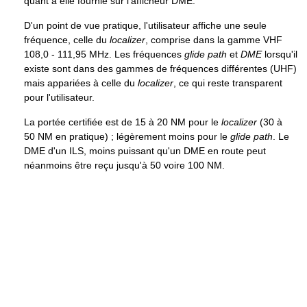
quant à elle fournie sur l'afficheur DME.
D'un point de vue pratique, l'utilisateur affiche une seule
fréquence, celle du
localizer
, comprise dans la gamme VHF
108,0 -
111,95 MHz
. Les fréquences
glide path
et
DME
lorsqu'il
existe sont dans des gammes de fréquences différentes (UHF)
mais appariées à celle du
localizer
, ce qui reste transparent
pour l'utilisateur.
La portée certifiée est de 15 à
20 NM
pour le
localizer
(30 à
50 NM
en pratique) ; légèrement moins pour le
glide path
. Le
DME d'un ILS, moins puissant qu'un DME en route peut
néanmoins être reçu jusqu'à 50 voire
100 NM
.