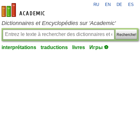
RU
EN
DE
ES
fr-academic.com
Dictionnaires et Encyclopédies sur 'Academic'
Recherche!
interprétations
traductions
livres
Игры ⚽