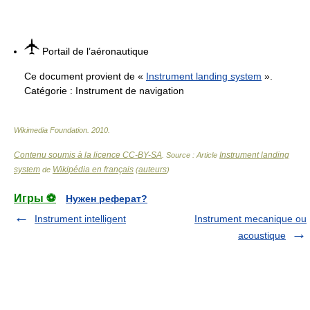
Portail de l’aéronautique
Ce document provient de «
Instrument landing system
».
Catégorie :
Instrument de navigation
Wikimedia Foundation
.
2010
.
Contenu soumis à la licence CC-BY-SA
Instrument landing
. Source : Article
system
Wikipédia en français
auteurs
de
(
)
Игры ⚽
Нужен реферат?
Instrument intelligent
Instrument mecanique ou
acoustique