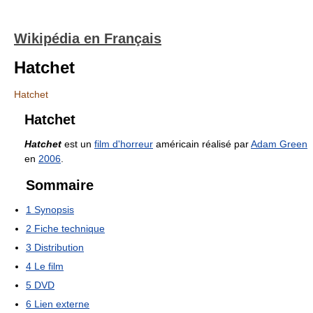
Wikipédia en Français
Hatchet
Hatchet
Hatchet
Hatchet
est un
film d'horreur
américain réalisé par
Adam Green
en
2006
.
Sommaire
1
Synopsis
2
Fiche technique
3
Distribution
4
Le film
5
DVD
6
Lien externe