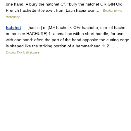
one hand. ● bury the hatchet Cf. ↑bury the hatchet ORIGIN Old
French hachette little axe , from Latin hapia axe …
English terms
dictionary
hatchet
— [hach′it] n. [ME hachet < OFr hachette, dim. of hache,
an ax: see HACHURE] 1. a small ax with a short handle, for use
with one hand: often the part of the head opposite the cutting edge
is shaped like the striking portion of a hammerhead ☆ 2.… …
English World dictionary