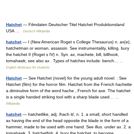
Hatchet
— Filmdaten Deutscher Titel Hatchet Produktionsland
USA …
Deutsch Wikipedia
hatchet
— I (New American Roget s College Thesaurus) n. ax(e);
hatchetman or woman, assassin. See instrumentality, killing. bury
the hatchet II (Roget s IV) n. Syn. ax, machete, bill, billhook,
tomahawk; see also ax . Types of hatches include: bench… …
English dictionary for students
Hatchet
— See Hatchet (novel) for the young adult novel. : See
Hatchet (film) for the horror film. Hatchet from the French hachette
a diminutive form of the word hache , French for axe. The hatchet
is a single handed striking tool with a sharp blade used… …
Wikipedia
hatchet
— hatchetlike, adj. /hach it/, n. 1. a small, short handled
ax having the end of the head opposite the blade in the form of a
hammer, made to be used with one hand. See illus. under ax. 2. a
tomahawk. 3. hatchetfish. 4. bury the hatchet, to become… …