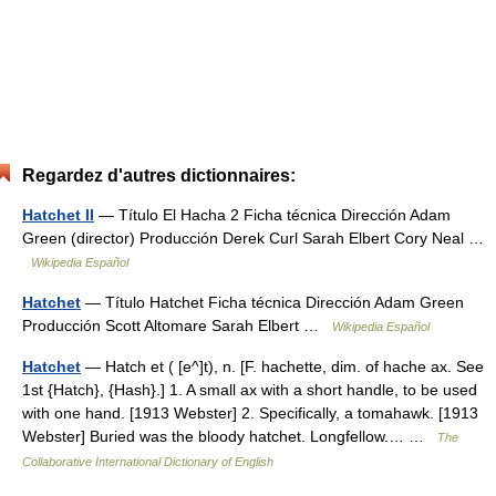
Regardez d'autres dictionnaires:
Hatchet II
— Título El Hacha 2 Ficha técnica Dirección Adam
Green (director) Producción Derek Curl Sarah Elbert Cory Neal …
Wikipedia Español
Hatchet
— Título Hatchet Ficha técnica Dirección Adam Green
Producción Scott Altomare Sarah Elbert …
Wikipedia Español
Hatchet
— Hatch et ( [e^]t), n. [F. hachette, dim. of hache ax. See
1st {Hatch}, {Hash}.] 1. A small ax with a short handle, to be used
with one hand. [1913 Webster] 2. Specifically, a tomahawk. [1913
Webster] Buried was the bloody hatchet. Longfellow.… …
The
Collaborative International Dictionary of English