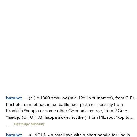
hatchet
— (n.) c.1300 small ax (mid 12c. in surnames), from O.Fr.
hachete, dim. of hache ax, battle axe, pickaxe, possibly from
Frankish *happja or some other Germanic source, from P.Gmc.
*hæbijo (Cf. O.H.G. happa sickle, scythe ), from PIE root *kop to…
…
Etymology dictionary
hatchet
— ► NOUN ▪ a small axe with a short handle for use in