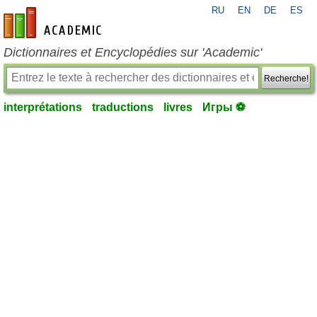
RU
EN
DE
ES
fr-academic.com
Dictionnaires et Encyclopédies sur 'Academic'
Recherche!
interprétations
traductions
livres
Игры ⚽