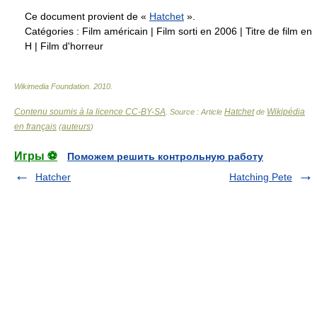
Ce document provient de «
Hatchet
».
Catégories :
Film américain
|
Film sorti en 2006
|
Titre de film en
H
|
Film d'horreur
Wikimedia Foundation
.
2010
.
Contenu soumis à la licence CC-BY-SA
Hatchet
Wikipédia
. Source : Article
de
en français
auteurs
(
)
Игры ⚽
Поможем решить контрольную работу
Hatcher
Hatching Pete