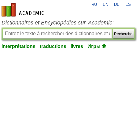
RU
EN
DE
ES
fr-academic.com
Dictionnaires et Encyclopédies sur 'Academic'
Recherche!
interprétations
traductions
livres
Игры ⚽