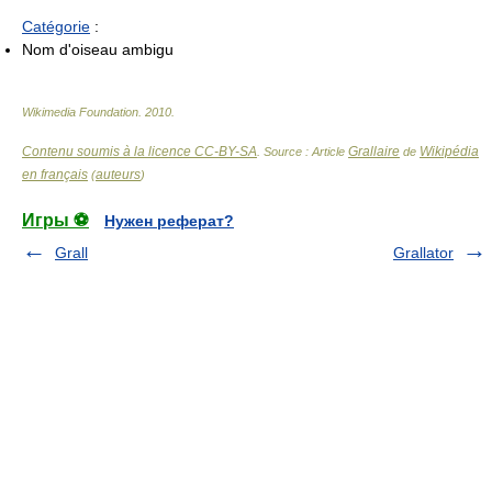
Catégorie
:
Nom d'oiseau ambigu
Wikimedia Foundation
.
2010
.
Contenu soumis à la licence CC-BY-SA
Grallaire
Wikipédia
. Source : Article
de
en français
auteurs
(
)
Игры ⚽
Нужен реферат?
Grall
Grallator