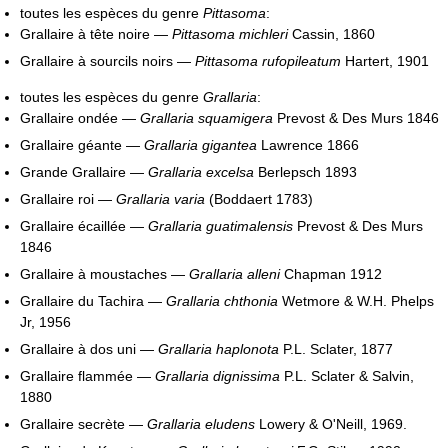
toutes les espèces du genre
Pittasoma
:
Grallaire à tête noire —
Pittasoma michleri
Cassin, 1860
Grallaire à sourcils noirs —
Pittasoma rufopileatum
Hartert, 1901
toutes les espèces du genre
Grallaria
:
Grallaire ondée —
Grallaria squamigera
Prevost & Des Murs 1846
Grallaire géante —
Grallaria gigantea
Lawrence 1866
Grande Grallaire —
Grallaria excelsa
Berlepsch 1893
Grallaire roi —
Grallaria varia
(Boddaert 1783)
Grallaire écaillée —
Grallaria guatimalensis
Prevost & Des Murs
1846
Grallaire à moustaches —
Grallaria alleni
Chapman 1912
Grallaire du Tachira —
Grallaria chthonia
Wetmore & W.H. Phelps
Jr, 1956
Grallaire à dos uni —
Grallaria haplonota
P.L. Sclater, 1877
Grallaire flammée —
Grallaria dignissima
P.L. Sclater & Salvin,
1880
Grallaire secrète —
Grallaria eludens
Lowery & O'Neill, 1969.