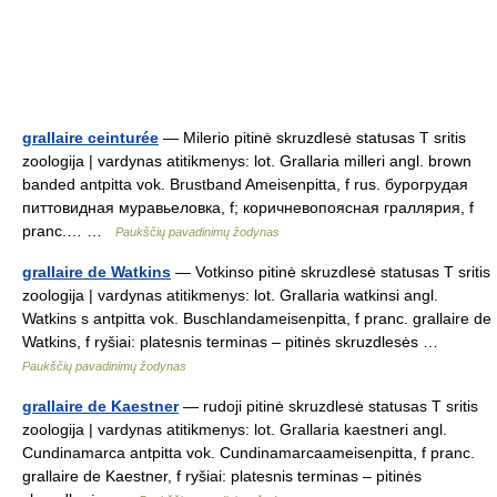
grallaire ceinturée
— Milerio pitinė skruzdlesė statusas T sritis
zoologija | vardynas atitikmenys: lot. Grallaria milleri angl. brown
banded antpitta vok. Brustband Ameisenpitta, f rus. бурогрудая
питтовидная муравьеловка, f; коричневопоясная граллярия, f
pranc.… …
Paukščių pavadinimų žodynas
grallaire de Watkins
— Votkinso pitinė skruzdlesė statusas T sritis
zoologija | vardynas atitikmenys: lot. Grallaria watkinsi angl.
Watkins s antpitta vok. Buschlandameisenpitta, f pranc. grallaire de
Watkins, f ryšiai: platesnis terminas – pitinės skruzdlesės …
Paukščių pavadinimų žodynas
grallaire de Kaestner
— rudoji pitinė skruzdlesė statusas T sritis
zoologija | vardynas atitikmenys: lot. Grallaria kaestneri angl.
Cundinamarca antpitta vok. Cundinamarcaameisenpitta, f pranc.
grallaire de Kaestner, f ryšiai: platesnis terminas – pitinės