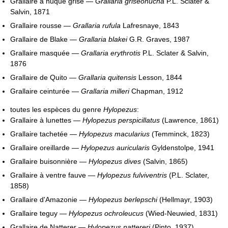
Grallaire à nuque grise —
Grallaria griseonucha
P.L. Sclater &
Salvin, 1871
Grallaire rousse —
Grallaria rufula
Lafresnaye, 1843
Grallaire de Blake —
Grallaria blakei
G.R. Graves, 1987
Grallaire masquée —
Grallaria erythrotis
P.L. Sclater & Salvin,
1876
Grallaire de Quito —
Grallaria quitensis
Lesson, 1844
Grallaire ceinturée —
Grallaria milleri
Chapman, 1912
toutes les espèces du genre
Hylopezus
:
Grallaire à lunettes —
Hylopezus perspicillatus
(Lawrence, 1861)
Grallaire tachetée —
Hylopezus macularius
(Temminck, 1823)
Grallaire oreillarde —
Hylopezus auricularis
Gyldenstolpe, 1941
Grallaire buisonnière —
Hylopezus dives
(Salvin, 1865)
Grallaire à ventre fauve —
Hylopezus fulviventris
(P.L. Sclater,
1858)
Grallaire d'Amazonie —
Hylopezus berlepschi
(Hellmayr, 1903)
Grallaire teguy —
Hylopezus ochroleucus
(Wied-Neuwied, 1831)
Grallaire de Natterer —
Hylopezus nattereri
(Pinto, 1937)