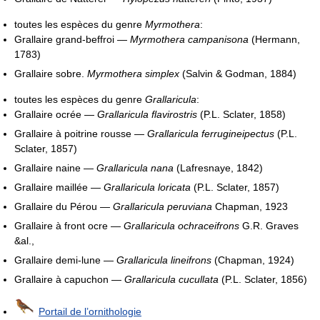
toutes les espèces du genre
Myrmothera
:
Grallaire grand-beffroi —
Myrmothera campanisona
(Hermann,
1783)
Grallaire sobre.
Myrmothera simplex
(Salvin & Godman, 1884)
toutes les espèces du genre
Grallaricula
:
Grallaire ocrée —
Grallaricula flavirostris
(P.L. Sclater, 1858)
Grallaire à poitrine rousse —
Grallaricula ferrugineipectus
(P.L.
Sclater, 1857)
Grallaire naine —
Grallaricula nana
(Lafresnaye, 1842)
Grallaire maillée —
Grallaricula loricata
(P.L. Sclater, 1857)
Grallaire du Pérou —
Grallaricula peruviana
Chapman, 1923
Grallaire à front ocre —
Grallaricula ochraceifrons
G.R. Graves
&al.,
Grallaire demi-lune —
Grallaricula lineifrons
(Chapman, 1924)
Grallaire à capuchon —
Grallaricula cucullata
(P.L. Sclater, 1856)
Portail de l’ornithologie