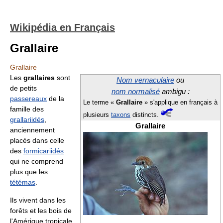
Wikipédia en Français
Grallaire
Grallaire
Les
grallaires
sont
Nom vernaculaire
ou
de petits
nom normalisé
ambigu :
passereaux
de la
Le terme «
Grallaire
» s'applique en français à
famille des
plusieurs
taxons
distincts.
grallariidés
,
Grallaire
anciennement
placés dans celle
des
formicariidés
qui ne comprend
plus que les
tétémas
.
Ils vivent dans les
forêts et les bois de
l'Amérique tropicale