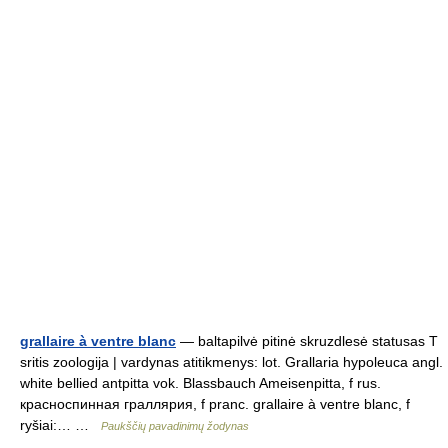
grallaire à ventre blanc
— baltapilvė pitinė skruzdlesė statusas T
sritis zoologija | vardynas atitikmenys: lot. Grallaria hypoleuca angl.
white bellied antpitta vok. Blassbauch Ameisenpitta, f rus.
красноспинная граллярия, f pranc. grallaire à ventre blanc, f
ryšiai:… …
Paukščių pavadinimų žodynas