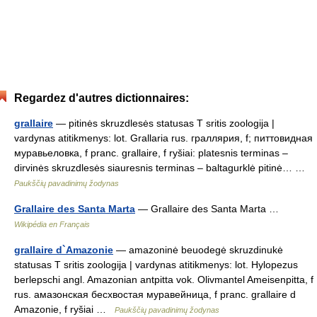
Regardez d'autres dictionnaires:
grallaire
— pitinės skruzdlesės statusas T sritis zoologija |
vardynas atitikmenys: lot. Grallaria rus. граллярия, f; питтовидная
муравьеловка, f pranc. grallaire, f ryšiai: platesnis terminas –
dirvinės skruzdlesės siauresnis terminas – baltagurklė pitinė… …
Paukščių pavadinimų žodynas
Grallaire des Santa Marta
— Grallaire des Santa Marta …
Wikipédia en Français
grallaire d`Amazonie
— amazoninė beuodegė skruzdinukė
statusas T sritis zoologija | vardynas atitikmenys: lot. Hylopezus
berlepschi angl. Amazonian antpitta vok. Olivmantel Ameisenpitta, f
rus. амазонская бесхвостая муравейница, f pranc. grallaire d
Amazonie, f ryšiai …
Paukščių pavadinimų žodynas