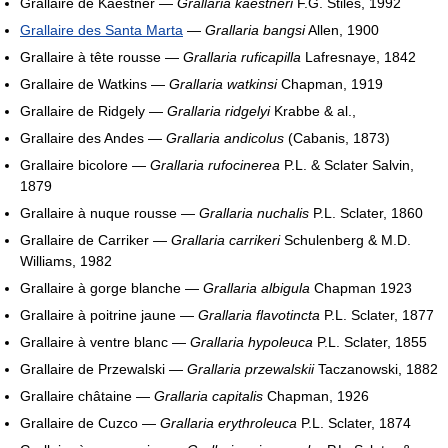
Grallaire de Kaestner —
Grallaria kaestneri
F.G. Stiles, 1992
Grallaire des Santa Marta
—
Grallaria bangsi
Allen, 1900
Grallaire à tête rousse —
Grallaria ruficapilla
Lafresnaye, 1842
Grallaire de Watkins —
Grallaria watkinsi
Chapman, 1919
Grallaire de Ridgely —
Grallaria ridgelyi
Krabbe & al.,
Grallaire des Andes —
Grallaria andicolus
(Cabanis, 1873)
Grallaire bicolore —
Grallaria rufocinerea
P.L. & Sclater Salvin,
1879
Grallaire à nuque rousse —
Grallaria nuchalis
P.L. Sclater, 1860
Grallaire de Carriker —
Grallaria carrikeri
Schulenberg & M.D.
Williams, 1982
Grallaire à gorge blanche —
Grallaria albigula
Chapman 1923
Grallaire à poitrine jaune —
Grallaria flavotincta
P.L. Sclater, 1877
Grallaire à ventre blanc —
Grallaria hypoleuca
P.L. Sclater, 1855
Grallaire de Przewalski —
Grallaria przewalskii
Taczanowski, 1882
Grallaire châtaine —
Grallaria capitalis
Chapman, 1926
Grallaire de Cuzco —
Grallaria erythroleuca
P.L. Sclater, 1874