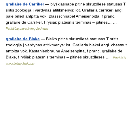
grallaire de Carriker
— blyškiasnapė pitinė skruzdlesė statusas T
sritis zoologija | vardynas atitikmenys: lot. Grallaria carrikeri angl.
pale billed antpitta vok. Blassschnabel Ameisenpitta, f pranc.
grallaire de Carriker, f ryšiai: platesnis terminas – pitinės… …
Paukščių pavadinimų žodynas
grallaire de Blake
— Bleiko pitinė skruzdlesė statusas T sritis
zoologija | vardynas atitikmenys: lot. Grallaria blakei angl. chestnut
antpitta vok. Kastanienbraune Ameisenpitta, f pranc. grallaire de
Blake, f ryšiai: platesnis terminas – pitinės skruzdlesės …
Paukščių
pavadinimų žodynas