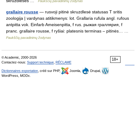
skruzdlesės …
Paukščių pavadinimų žodynas
grallaire rousse
— rusvoji pitinė skruzdlesė statusas T sritis
zoologija | vardynas atitikmenys: lot. Grallaria rufula angl. rufous
antpitta vok. Einfarb Ameisenpitta, f rus. рыжая граллярия, f
pranc. grallaire rousse, f ryšiai: platesnis terminas – pitinės… …
Paukščių pavadinimų žodynas
© Academic, 2000-2026
18+
Contactez-nous:
Support technique
,
RÉCLAME
Dictionnaires exportation
, créé sur PHP,
Joomla,
Drupal,
WordPress, MODx.